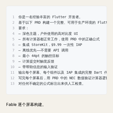
1
你是一名经验丰富的 Flutter 开发者。
2
基于以下 PRD 构建一个完整、可用于生产环境的 Flutter 
3
要求：
4
— 深色主题，户外使用的高对比度 UI
5
— 所有计算器都正常工作，使用 PRD 中的正确公式
6
— 集成 StoreKit，$9.99 一次性 IAP
7
— 离线优先——不需要 API 调用
8
— 最小 44pt 的触控目标
9
— 计算提交时触觉反馈
10
— 带帮助信息的输入验证
11
输出每个屏幕、每个组件以及 IAP 集成的完整 Dart 代码
12
写完每个屏幕后，用 PRD 中的 NEC 数值验证计算器逻辑。
13
对任何不确定的公式标注出来供人工检查。
Fable 逐个屏幕构建。