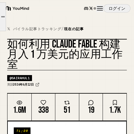
步骤 1 — 找到要构建的正确应用
ログイン
YouMind
步骤 2 — 用一个提示词写 PRD
Article outline
概要
步骤 3 — 用 Fable + Flutter 构建应用
𝕏 バイラル記事トラッキング
/
現在の記事
完整的工作室模式
如何利用 CLAUDE FABLE 构建
ユースケース
カバーをリミックス
月入 1 万美元的应用工作
室
スキル
@
SAIRAHUL1
プロンプト
英語
2026年6月12日
料金
1.6M
338
51
19
1.7K
ダウンロード
TL;DR