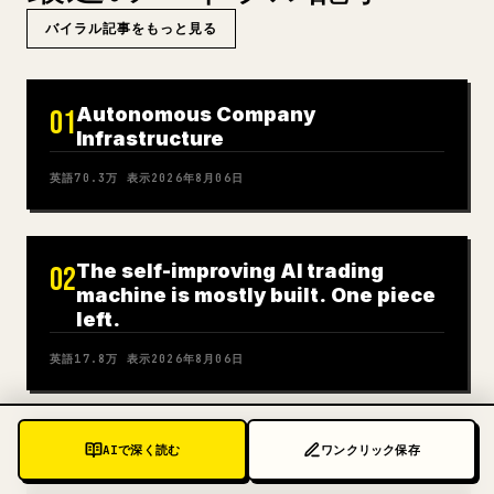
バイラル記事をもっと見る
Autonomous Company
01
Infrastructure
英語
70.3万
表示
2026年8月06日
The self-improving AI trading
02
machine is mostly built. One piece
left.
英語
17.8万
表示
2026年8月06日
ROBBINGHOOD
03
AIで深く読む
ワンクリック保存