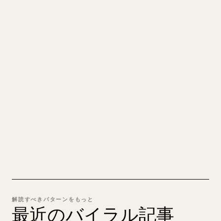
クリエイターのために
あなたの MARKDOWN をき
れいな 𝕏 記事に
自分の長文を投稿するとき、画像・表・コードブロ
ックを 𝕏 向けに整形するのは手間がかかります。
YouMind は Markdown 全体を、そのまま投稿でき
るきれいな 𝕏 記事に変換します。
MARKDOWN → 𝕏 を試す
解読すべきパターンをもっと
最近のバイラル記事