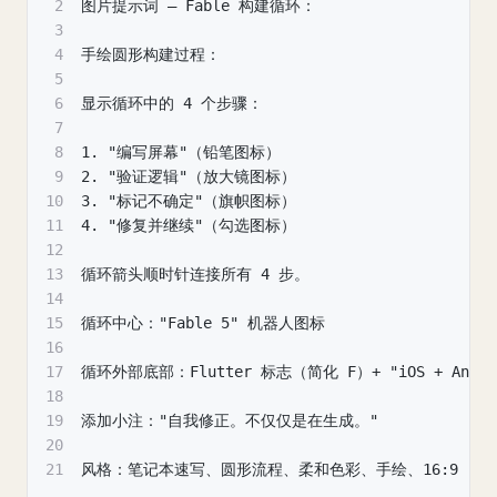
2
图片提示词 — Fable 构建循环：
3
4
手绘圆形构建过程：
5
6
显示循环中的 4 个步骤：
7
8
1. "编写屏幕"（铅笔图标）
9
2. "验证逻辑"（放大镜图标）
10
3. "标记不确定"（旗帜图标）
11
4. "修复并继续"（勾选图标）
12
13
循环箭头顺时针连接所有 4 步。
14
15
循环中心："Fable 5" 机器人图标
16
17
循环外部底部：Flutter 标志（简化 F）+ "iOS + Andro
18
19
添加小注："自我修正。不仅仅是在生成。"
20
21
风格：笔记本速写、圆形流程、柔和色彩、手绘、16:9