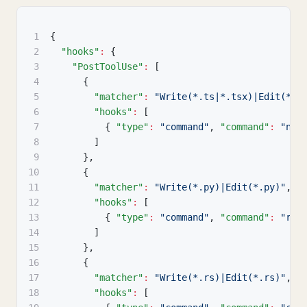
1
{
2
"hooks"
:
{
3
"PostToolUse"
:
[
4
{
5
"matcher"
:
"Write(*.ts|*.tsx)|Edit(*.t
6
"hooks"
:
[
7
{
"type"
:
"command"
,
"command"
:
"npx
8
]
9
}
,
10
{
11
"matcher"
:
"Write(*.py)|Edit(*.py)"
,
12
"hooks"
:
[
13
{
"type"
:
"command"
,
"command"
:
"ruf
14
]
15
}
,
16
{
17
"matcher"
:
"Write(*.rs)|Edit(*.rs)"
,
18
"hooks"
:
[