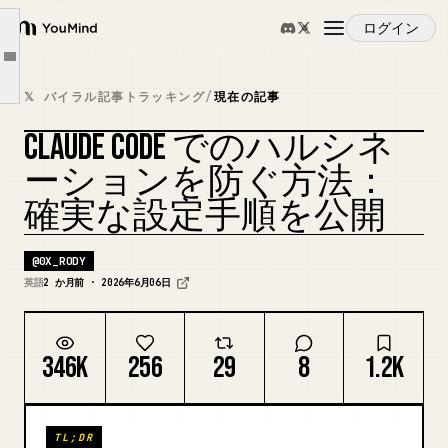
レイヤー 2: 書き込み前検証パターン
ログイン
レイヤー 3: 嘘をリアルタイムでキャッチするフック
YouMind
Article outline
レイヤー 4: ファクトチェッカーサブエージェント
概要
𝕏 バイラル記事トラッキング
/
現在の記事
「わかりません」という許可
CLAUDE CODE でのハルシネ
実際に機能しているかどうかの見分け方
ユースケース
カバーをリミックス
ーションを防ぐ方法：
Claude に嘘をつかせ続けるよくある間違い
確実な設定手順を公開
5 分間の誠実さ監査
スキル
@
0X_RODY
プロンプト
英語
2 か月前 · 2026年6月06日
料金
346K
256
29
8
1.2K
ダウンロード
TL;DR