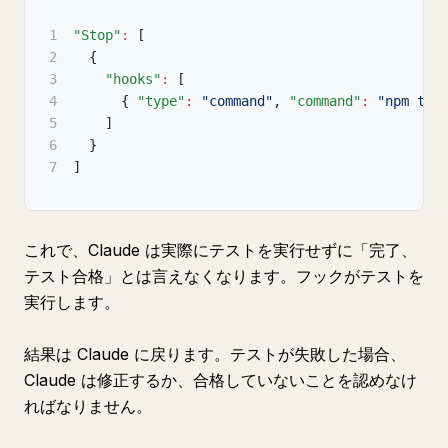
1
"Stop"
:
[
2
{
3
"hooks"
:
[
4
{
"type"
:
"command"
,
"command"
:
"npm tes
5
]
6
}
7
]
これで、Claude は実際にテストを実行せずに「完了、
テスト合格」とは言えなくなります。フックがテストを
実行します。
結果は Claude に戻ります。テストが失敗した場合、
Claude は修正するか、合格していないことを認めなけ
ればなりません。