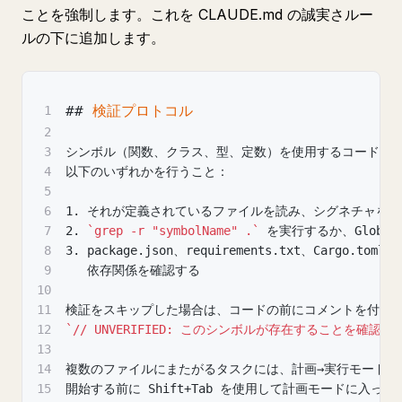
ことを強制します。これを CLAUDE.md の誠実さルー
ルの下に追加します。
##
 検証プロトコル
1
2
3
シンボル（関数、クラス、型、定数）を使用するコードを
4
以下のいずれかを行うこと：
5
6
1.
 それが定義されているファイルを読み、シグネチャを確
7
2.
`grep -r "symbolName" .`
 を実行するか、Glob
8
3.
 package.json、requirements.txt、Cargo.
9
   依存関係を確認する
10
11
検証をスキップした場合は、コードの前にコメントを付け
12
`// UNVERIFIED: このシンボルが存在することを確認
13
14
複数のファイルにまたがるタスクには、計画→実行モードが
15
開始する前に Shift+Tab を使用して計画モードに入っ