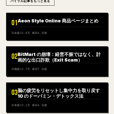
バイラル記事をもっと見る
Aeon Style Online 商品ページまとめ
01
日本語
15.8万
表示
6 日前
BitMart の崩壊：経営不振ではなく、計
02
画的な出口詐欺（Exit Scam）
中国語
13.7万
表示
7 日前
脳の疲労をリセットし集中力を取り戻す
03
10 のドーパミン・デトックス法
日本語
13.1万
表示
6 日前