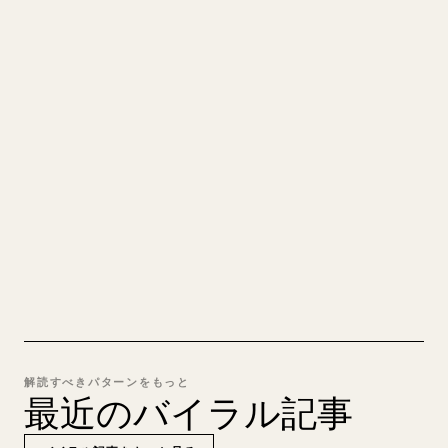
あなたの MARKDOWN をき
れいな 𝕏 記事に
自分の長文を投稿するとき、画像・表・コードブロ
ックを 𝕏 向けに整形するのは手間がかかります。
YouMind は Markdown 全体を、そのまま投稿でき
るきれいな 𝕏 記事に変換します。
MARKDOWN → 𝕏 を試す
解読すべきパターンをもっと
最近のバイラル記事