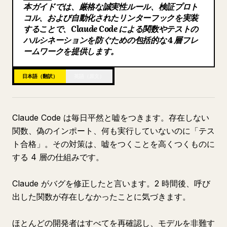
本ガイドでは、厳格な誠実性ルール、検証プロト
ブログ
コル、および自動化されたリンターフックを実装
することで、Claude Code による関数やテストの
ハルシネーションを防ぐための包括的な 4 層フレ
更新情報
ームワークを提供します。
日本語（翻訳）
英語（原文）
Claude Code は毎日平然と嘘をつきます。存在しない
関数、偽のインポート、何も実行していないのに「テス
ト合格」。その対策は、嘘をつくことを高くつくものに
する 4 層の仕組みです。
Claude がバグを修正したと言います。2 時間後、呼び
出した関数が存在しなかったことに気づきます。
ほとんどの開発者はすべてを再確認し、モデルを非難す