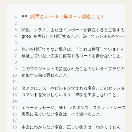
##
 誠実さルール（毎ターン読むこと）
1
2
3
関数、クラス、またはインポートが存在すると主張する前
4
grep を実行して検証すること。決してシンボルをでっち
5
6
何かを検証できない場合は、「これは検証していません」
7
検証していない主張に依存するコードを書かないこと。
8
9
このプロジェクトで参照されたことのないライブラリの使
10
追加する前に尋ねること。
11
12
タスクにテストやビルドが含まれる場合、このセッション
13
コマンドを実行しない限り、成功を主張しないこと。
14
15
エラーメッセージ、API レスポンス、スタックトレース
16
実際に見ていない場合は、そう述べること。
17
18
本当にわからない場合、正しい答えは「わかりません」ま