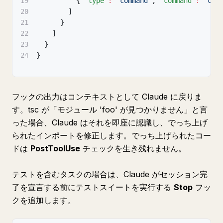
19
{
"type"
:
"command"
,
"command"
:
"car
20
]
21
}
22
]
23
}
24
}
フックの出力はコンテキストとして Claude に戻りま
す。tsc が「モジュール 'foo' が見つかりません」と言
った場合、Claude はそれを即座に認識し、でっち上げ
られたインポートを修正します。でっち上げられたコー
ドは
PostToolUse
チェックを生き残れません。
テストを含むタスクの場合は、Claude がセッション完
了を宣言する前にテストスイートを実行する
Stop
フッ
クを追加します。