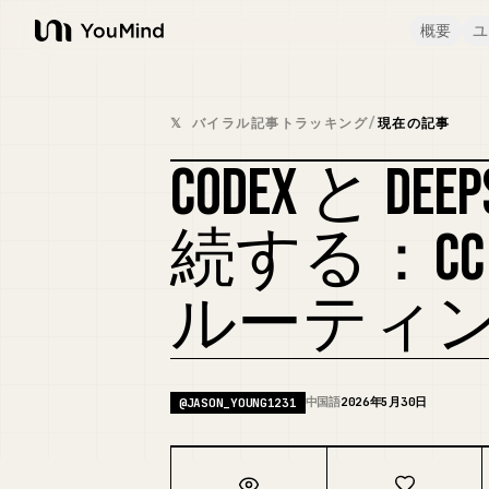
概要
ユ
YouMind
𝕏 バイラル記事トラッキング
/
現在の記事
CODEX と DEEP
続する：CC 
ルーティ
中国語
2026年5月30日
@
JASON_YOUNG1231