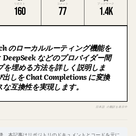
リポスト
コメント
ブックマーク
160
77
1.4K
itch のローカルルーティング機能を
 と DeepSeek などのプロバイダー間
プを埋める方法を詳しく説明しま
び出しを Chat Completions に変換
スな互換性を実現します。
日本語 の翻訳を表示中
16.0 以降。本記事はリポジトリのドキュメントとコードを元に