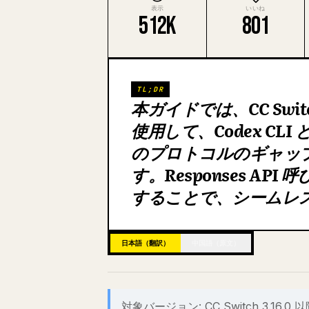
表示
いいね
512K
801
TL;DR
本ガイドでは、CC Sw
使用して、Codex CLI
のプロトコルのギャッ
す。Responses API 呼
することで、シームレ
日本語（翻訳）
中国語（原文）
対象バージョン: CC Switch 3.