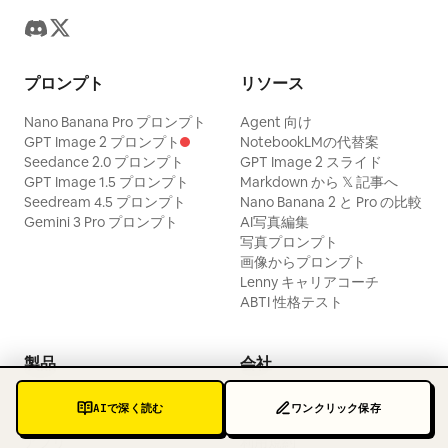
プロンプト
リソース
Nano Banana Pro プロンプト
Agent 向け
GPT Image 2 プロンプト
NotebookLMの代替案
Seedance 2.0 プロンプト
GPT Image 2 スライド
GPT Image 1.5 プロンプト
Markdown から 𝕏 記事へ
Seedream 4.5 プロンプト
Nano Banana 2 と Pro の比較
Gemini 3 Pro プロンプト
AI写真編集
写真プロンプト
画像からプロンプト
Lenny キャリアコーチ
ABTI 性格テスト
製品
会社
スキル
お問い合わせ
AIで深く読む
ワンクリック保存
拡張機能
プライバシーポリシー
アプリ
利用規約