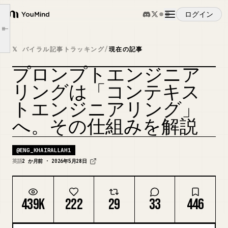
コンテクストエンジニアリングの本質
ログイン
YouMind
コンテクストエンジニアリングの 5 つのレイヤー
Article outline
ニュースレター制作スキル
概要
𝕏 バイラル記事トラッキング
/
現在の記事
プロセス
プロンプトエンジニア
品質基準
ユースケース
カバーをリミックス
今日からコンテクストエンジニアリングを始める方法
リングは「コンテキス
トエンジニアリング」
スキル
へ。その仕組みを解説
プロンプト
@
ENG_KHAIRALLAH1
英語
2 か月前 · 2026年5月28日
料金
439K
222
29
33
446
ダウンロード