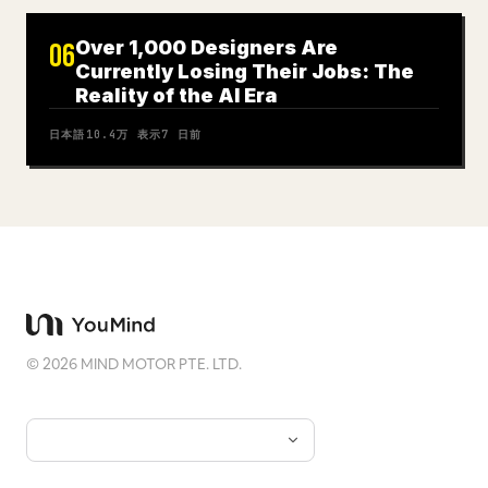
Over 1,000 Designers Are
06
Currently Losing Their Jobs: The
Reality of the AI Era
日本語
10.4万
表示
7 日前
©
2026
MIND MOTOR PTE. LTD.