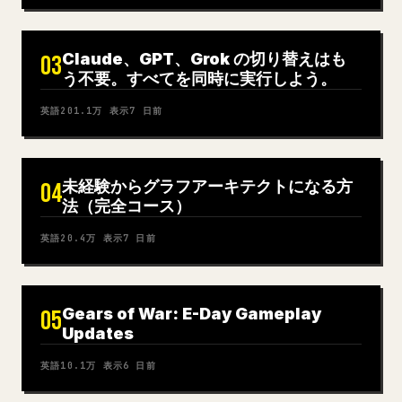
Claude、GPT、Grok の切り替えはも
03
う不要。すべてを同時に実行しよう。
英語
201.1万
表示
7 日前
未経験からグラフアーキテクトになる方
04
法（完全コース）
英語
20.4万
表示
7 日前
Gears of War: E-Day Gameplay
05
Updates
英語
10.1万
表示
6 日前