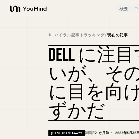
概要
ユ
YouMind
𝕏 バイラル記事トラッキング
/
現在の記事
DELL に
いが、その
に目を向
ずかだ
韓国語
2 か月前 · 2026年5月30
@
TESLAMANIA4477