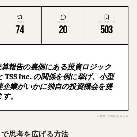
リポスト
コメント
ブックマーク
74
20
503
決算報告の裏側にある投資ロジック
 TSS Inc. の関係を例に挙げ、小型
連企業がいかに独自の投資機会を提
ます。
日本語 の翻訳を表示中
ろで思考を広げる方法