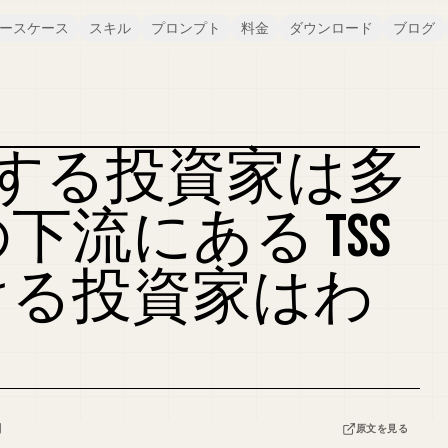
ースケース
スキル
プロンプト
料金
ダウンロード
ブログ
注目する投資家は多
下流にある TSS
ける投資家はわ
日
原文を見る