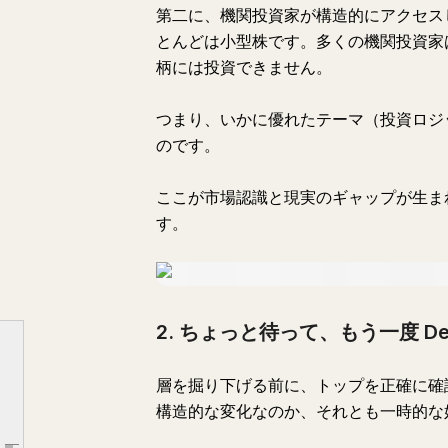
第二に、機関投資家が構造的にアクセス
とんどは小型株です。多くの機関投資家は
柄には投資できません。
つまり、いかに優れたテーマ（投資ロジ
のです。
ここが市場認識と現実のギャップが生ま
す。
2. ちょっと待って、もう一度 De
市場が見逃しているところで思考を広げる方法
1. なぜ層を掘り下げるのか
層を掘り下げる前に、トップを正確に確認
2. ちょっと待って、もう一度 Dell を見る必要がある
構造的な変化なのか、それとも一時的な
その下の層には誰がいるのか？