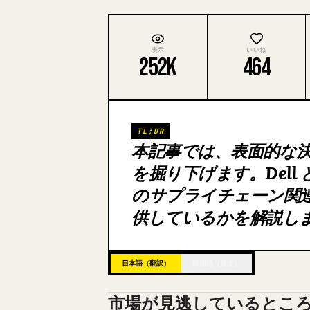
表示
いいね
252K
464
TL;DR
本記事では、表面的な
を掘り下げます。Dell と
のサプライチェーン関
供しているかを解説し
日本語（翻訳）
韓国語（原文）
市場が見逃しているとこ