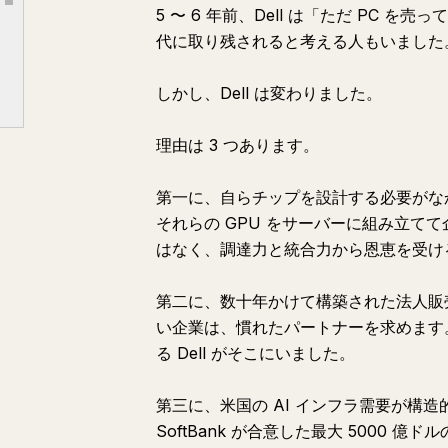
Article outline
5 〜 6 年前、Dell は「ただ PC
3. TSS Inc. (TSSI) — 1 つ下の層
代に取り残されると考える人もいました
4. 数字の表面と構造
5. 市場のギャップが生まれる構造
しかし、Dell は変わりました。
6. リスクは明確である
理由は 3 つあります。
7. 層を掘り下げる思考法
第一に、自らチップを設計する必要がなかったこ
それらの GPU をサーバーに組み立て
はなく、調達力と統合力から恩恵を受け
第二に、数十年かけて構築された法人販
い企業は、慣れたパートナーを求めます
る Dell がそこにいました。
第三に、米国の AI インフラ需要が構造的に
SoftBank が合意した最大 5000 億