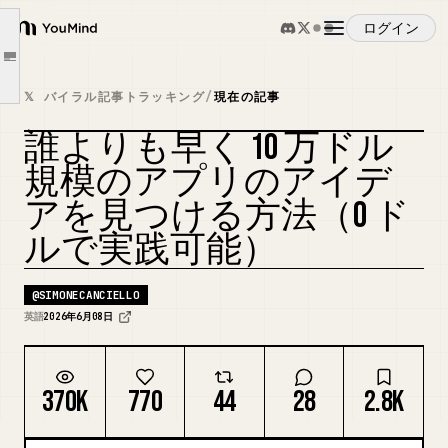
2. Sensor Tower で検証する
ログイン
YouMind
3. 構築する前にオーディエンスを研究する
Article outline
4. アプリを構築する
概要
𝕏 バイラル記事トラッキング
/
現在の記事
5. プロモーション
誰よりも早く 10 万ドル
ファウンダー主導の UGC
ユースケース
カバーをリミックス
規模のアプリのアイデ
広告と UGC
アを見つける方法（0 ド
終わりに
スキル
ルで実践可能）
プロンプト
@
SIMONECANCIELLO
英語
2026年6月08日
料金
370K
770
44
28
2.8K
ダウンロード