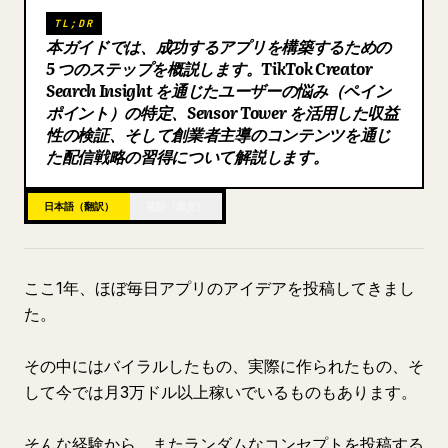
TL;DR
ブログ
本ガイドでは、成功するアプリを構築するための
5 つのステップを概説します。TikTok Creator
Search Insight を通じたユーザーの悩み（ペイン
更新情報
ポイント）の特定、Sensor Tower を活用した収益
性の検証、そして創業者主導のコンテンツを通じ
た配信戦略の習得について解説します。
日本語（翻訳）
英語（原文）
ここ1年、ほぼ毎日アプリのアイデアを投稿してきまし
た。
その中にはバイラルしたもの、実際に作られたもの、そ
して今では月3万ドル以上稼いでいるものもあります。
そんな経験から、またランダムなコンセプトを投稿する