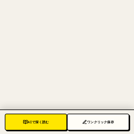
クリエイターのために
あなたの MARKDOWN をき
れいな 𝕏 記事に
自分の長文を投稿するとき、画像・表・コードブロ
ックを 𝕏 向けに整形するのは手間がかかります。
YouMind は Markdown 全体を、そのまま投稿でき
るきれいな 𝕏 記事に変換します。
MARKDOWN → 𝕏 を試す
AIで深く読む
ワンクリック保存