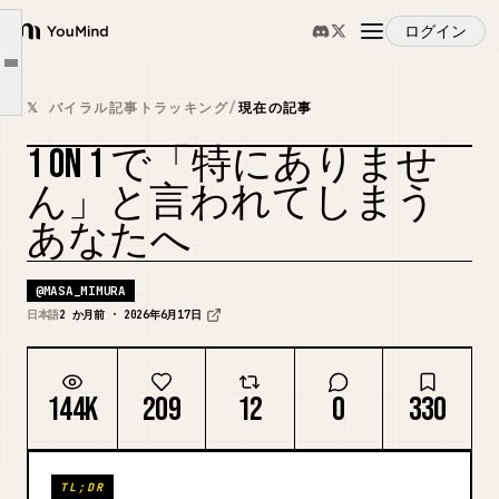
「何か困っていることありますか？」が機能しない理由
ログイン
本音が出る問いと、出ない問いの違い
YouMind
Article outline
「正したい反射」を止めること
概要
𝕏 バイラル記事トラッキング
/
現在の記事
「受け取る力」が、1on1を変える
1 ON 1 で「特にありませ
明日の1on1で、一つだけ変えてほしいこと
ユースケース
ん」と言われてしまう
おわりに
あなたへ
スキル
@
MASA_MIMURA
プロンプト
日本語
2 か月前 · 2026年6月17日
料金
144K
209
12
0
330
ダウンロード
TL;DR