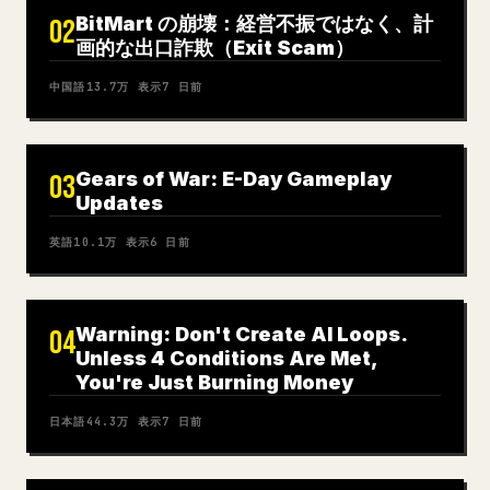
BitMart の崩壊：経営不振ではなく、計
02
画的な出口詐欺（Exit Scam）
中国語
13.7万
表示
7 日前
Gears of War: E-Day Gameplay
03
Updates
英語
10.1万
表示
6 日前
Warning: Don't Create AI Loops.
04
Unless 4 Conditions Are Met,
You're Just Burning Money
日本語
44.3万
表示
7 日前