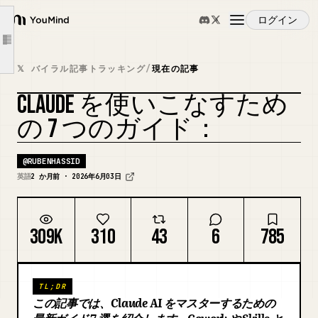
#4. Claude Skills。
ログイン
YouMind
Claude Skills。
Article outline
概要
#5. Claude をあなたのように話させる。
𝕏 バイラル記事トラッキング
/
現在の記事
私はあなたになれる。
CLAUDE を使いこなすため
ユースケース
#6. Claude Certified。
カバーをリミックス
の 7 つのガイド：
認定。
スキル
#7. AI っぽい話し方を避ける。
@
RUBENHASSID
英語
2 か月前 · 2026年6月03日
[それは [X] ではなく、[Y] です。https://ruben.substack.com/p/its-not-x-its-y
プロンプト
まずこれら 7 つを読んでください。しかし、1 つ足りません。
作者 Ruben からのメッセージ。
309K
310
43
6
785
料金
TL;DR
ダウンロード
この記事では、Claude AI をマスターするための