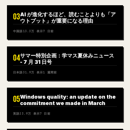
AI が進化するほど、読むことよりも「ア
03
ウトプット」が重要になる理由
中国語
13.3万
表示
7 日前
サマー特別企画：学マス夏休みニュース
04
- 7 月 31 日号
日本語
31.9万
表示
1 週間前
Windows quality: an update on the
05
commitment we made in March
英語
23.9万
表示
7 日前