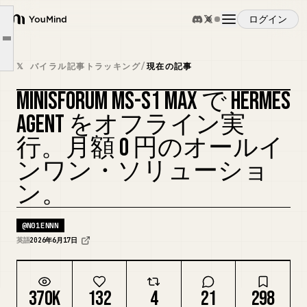
モデルレイヤーのセットアップ (Strix Halo 上の llama.cpp)
ログイン
YouMind
パフォーマンス数値 (このマシンがエージェントワークロードを処理できる理由)
Article outline
概要
ワークフローレイヤー: その上に Hermes Agent を配線する
𝕏 バイラル記事トラッキング
/
現在の記事
ハードウェアの選択が実際に得られるものを左右する理由
MINISFORUM MS-S1 MAX で HERMES
ユースケース
実用的な takeaways
カバーをリミックス
AGENT をオフライン実
行。月額 0 円のオールイ
スキル
ンワン・ソリューショ
ン。
プロンプト
@
N01ENNN
料金
英語
2026年6月17日
ダウンロード
370K
132
4
21
298