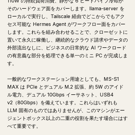
110W の持続負荷消費、静かな 6 ヒートパイプ冷却が
そのハードウェア面をカバーします。llama-server を
ローカルで実行し、Tailscale 経由でどこからでもアク
セス可能な Hermes Agent がワークフロー面をカバー
します。これらを組み合わせることで、クローゼットに
置いて永久に稼働し、継続的なクラウド請求やデータの
外部流出なしに、ビジネスの日常的な AI ワークロード
の有意義な部分を処理できる単一のミニ PC が完成しま
す。
一般的なワークステーション用途としても、MS-S1
MAX は PCIe とデュアル M.2 拡張、約 5W のアイド
ル電力、デュアル 10Gbps イーサネット、USB4
v2（80Gbps）を備えています。これらはいずれも
LLM 固有のものではありませんが、このマシンがエー
ジェントボックス以上の二重の役割を果たす場合にはす
べて重要です。