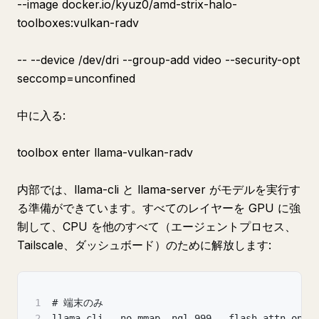
--image docker.io/kyuz0/amd-strix-halo-
toolboxes:vulkan-radv
-- --device /dev/dri --group-add video --security-opt
seccomp=unconfined
中に入る:
toolbox enter llama-vulkan-radv
内部では、llama-cli と llama-server がモデルを実行す
る準備ができています。すべてのレイヤーを GPU に強
制して、CPU を他のすべて（エージェントプロセス、
Tailscale、ダッシュボード）のために解放します:
1
# 端末のみ
2
llama-cli --no-mmap -ngl 999 --flash-attn on -