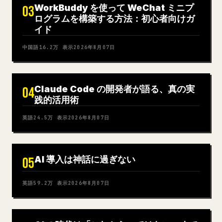
WorkBuddy を使って WeChat ミニプ
03
ログラムを構築する方法：初心者向けガ
イド
中国語
16.2万
表示
2026年8月07日
Claude Code の開発者が語る、真の実
04
践的活用術
英語
24.5万
表示
2026年8月07日
AI 導入は神話に過ぎない
05
英語
59.2万
表示
2026年8月07日