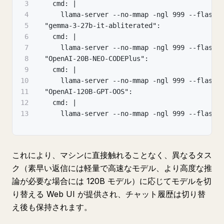
3
    cmd: |
4
      llama-server --no-mmap -ngl 999 --flash-
5
  "gemma-3-27b-it-abliterated":
6
    cmd: |
7
      llama-server --no-mmap -ngl 999 --flash-
8
  "OpenAI-20B-NEO-CODEPlus":
9
    cmd: |
10
      llama-server --no-mmap -ngl 999 --flash-
11
  "OpenAI-120B-GPT-OOS":
12
    cmd: |
13
      llama-server --no-mmap -ngl 999 --flash-
これにより、マシンに直接触れることなく、異なるタス
ク（素早い返信には軽量で高速なモデル、より高度な推
論が必要な場合には 120B モデル）に応じてモデルを切
り替える Web UI が提供され、チャット履歴は切り替
え後も保持されます。