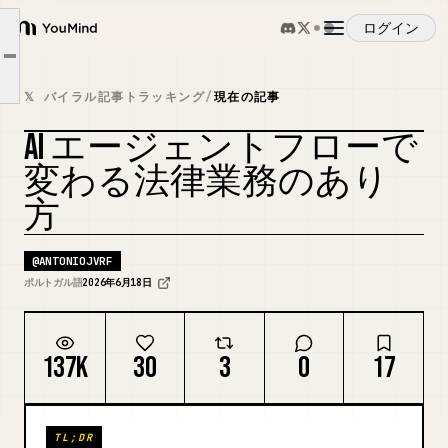
ここで LLM が登場します。
ログイン
YouMind
ここでスキルが登場します。
Article outline
概要
「モデル」がすべて同じではないことを理解することも重要です。
𝕏 バイラル記事トラッキング
/
現在の記事
成熟した形で AI を活用したい事務所は、いくつかの内部アセットを作成する必要があります。
AI エージェントフローで
ユースケース
カバーをリミックス
変わる法律業務のあり
方
スキル
@
ANTONIOJVRF
プロンプト
ポルトガル語
2026年6月18日
料金
137K
30
3
0
17
ダウンロード
TL;DR