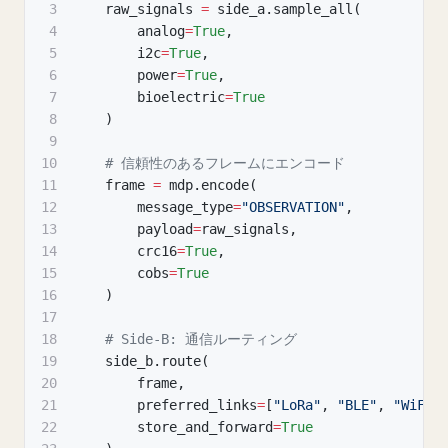
3
    raw_signals 
=
 side_a
.
sample_all
(
4
        analog
=
True
,
5
        i2c
=
True
,
6
        power
=
True
,
7
        bioelectric
=
True
8
)
9
10
# 信頼性のあるフレームにエンコード
11
    frame 
=
 mdp
.
encode
(
12
        message_type
=
"OBSERVATION"
,
13
        payload
=
raw_signals
,
14
        crc16
=
True
,
15
        cobs
=
True
16
)
17
18
# Side-B: 通信ルーティング
19
    side_b
.
route
(
20
        frame
,
21
        preferred_links
=
[
"LoRa"
,
"BLE"
,
"WiFi"
22
        store_and_forward
=
True