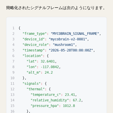
簡略化されたシグナルフレームは次のようになります。
1
{
2
"frame_type"
:
"MYCOBRAIN_SIGNAL_FRAME"
,
3
"device_id"
:
"mycobrain-v2-0001"
,
4
"device_role"
:
"mushroom1"
,
5
"timestamp"
:
"2026-05-28T00:00:00Z"
,
6
"location"
:
{
7
"lat"
:
32.6401
,
8
"lon"
:
-117.0842
,
9
"alt_m"
:
24.2
10
}
,
11
"signals"
:
{
12
"thermal"
:
{
13
"temperature_c"
:
23.41
,
14
"relative_humidity"
:
67.2
,
15
"pressure_hpa"
:
1012.8
16
}
,