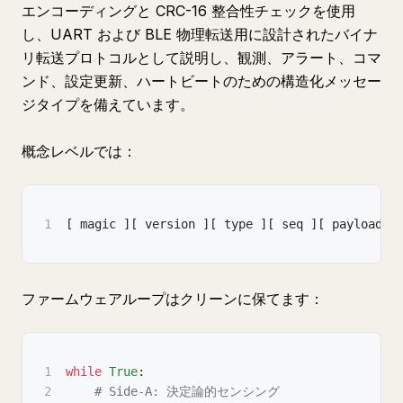
エンコーディングと CRC-16 整合性チェックを使用
し、UART および BLE 物理転送用に設計されたバイナ
リ転送プロトコルとして説明し、観測、アラート、コマ
ンド、設定更新、ハートビートのための構造化メッセー
ジタイプを備えています。
概念レベルでは：
1
[
 magic 
]
[
 version 
]
[
 type 
]
[
 seq 
]
[
 payload_l
ファームウェアループはクリーンに保てます：
1
while
True
:
2
# Side-A: 決定論的センシング