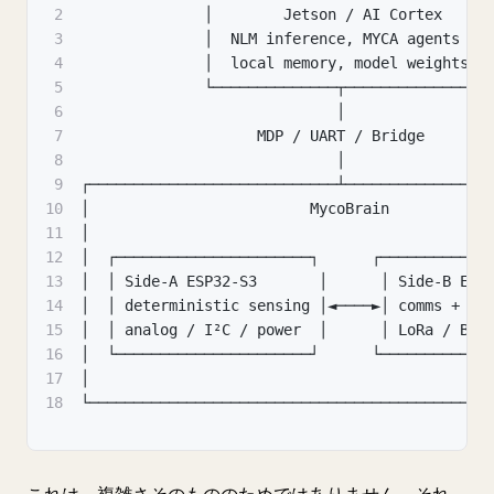
2
              │        Jetson / AI Cortex     
3
              │  NLM inference
,
 MYCA agents   
4
              │  local memory
,
 model weights  
5
              └──────────────┬───────────────┘
6
                             │
7
                    MDP / UART / Bridge
8
                             │
9
┌────────────────────────────┴────────────────
10
│                         MycoBrain           
11
│                                             
12
│  ┌──────────────────────┐      ┌────────────
13
│  │ Side-A ESP32-S3       │      │ Side-B ESP
14
│  │ deterministic sensing │◄────►│ comms + me
15
│  │ analog / I²C / power  │      │ LoRa / BLE
16
│  └──────────────────────┘      └────────────
17
│                                             
18
└─────────────────────────────────────────────