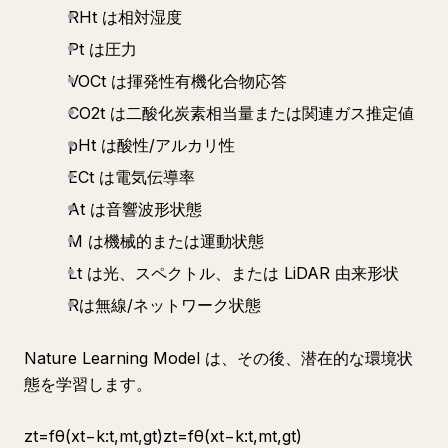
RHt​ は相対湿度
Pt は圧力
VOCt​ は揮発性有機化合物応答
CO2t​ は二酸化炭素相当量または関連ガス推定値
pHt​ は酸性/アルカリ性
ECt は電気伝導率
At は音響波形状態
M​ は機械的または運動状態
Lt​ は光、スペクトル、または LiDAR 由来形状
R​は無線/ネットワーク状態
Nature Learning Model は、その後、潜在的な環境状
態を学習します。
zt​=fθ​(xt−k:t​,mt​,gt​)zt​=fθ​(xt−k:t​,mt​,gt​)