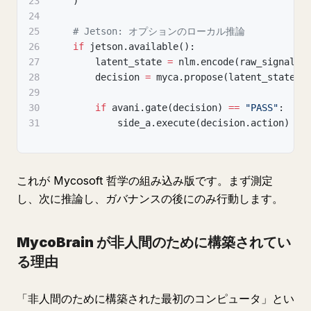
23
)
24
25
# Jetson: オプションのローカル推論
26
if
 jetson
.
available
(
)
:
27
        latent_state 
=
 nlm
.
encode
(
raw_signals
)
28
        decision 
=
 myca
.
propose
(
latent_state
)
29
30
if
 avani
.
gate
(
decision
)
==
"PASS"
:
31
            side_a
.
execute
(
decision
.
action
)
これが Mycosoft 哲学の組み込み版です。まず測定
し、次に推論し、ガバナンスの後にのみ行動します。
MycoBrain が非人間のために構築されてい
る理由
「非人間のために構築された最初のコンピュータ」とい