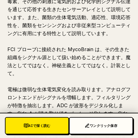
毒素、その他の刺激に電気的および化学的シグナル伝達
を通じて応答する生きたセンサーアレイとして説明して
います。また、菌類の生体電気活動、適応性、環境応答
性を、菌類をセンシングおよび非従来型コンピューティ
ングに有用にする特性として説明しています。
FCI プローブに接続された MycoBrain は、その生きた
組織をシグナル源として扱い始めることができます。魔
法としてではなく。神秘主義としてではなく。計装とし
て。
電極は微弱な生体電気変化を読み取ります。アナログフ
ロントエンドがシグナルを増幅します。フィルタリング
が特徴を抽出します。ADC が波形をデジタル化しま
す。Side-A が読み取り値をパッケージ化します。Side-
B がルーティングします。Jetson または別のアクセラ
AIで深く読む
ワンクリック保存
レータが推論を実行します。NatureOS がそれを表示
します。MINDEX が来歴を保存します。NLM がパタ