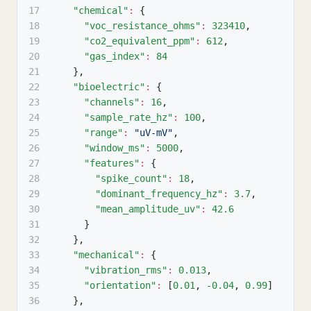
17
"chemical"
:
{
18
"voc_resistance_ohms"
:
323410
,
19
"co2_equivalent_ppm"
:
612
,
20
"gas_index"
:
84
21
}
,
22
"bioelectric"
:
{
23
"channels"
:
16
,
24
"sample_rate_hz"
:
100
,
25
"range"
:
"uV-mV"
,
26
"window_ms"
:
5000
,
27
"features"
:
{
28
"spike_count"
:
18
,
29
"dominant_frequency_hz"
:
3.7
,
30
"mean_amplitude_uv"
:
42.6
31
}
32
}
,
33
"mechanical"
:
{
34
"vibration_rms"
:
0.013
,
35
"orientation"
:
[
0.01
,
-0.04
,
0.99
]
36
}
,