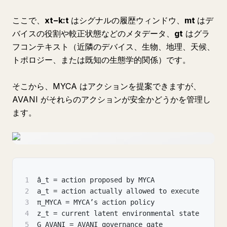
ここで、
xt−k:t
はシグナルの履歴ウィンドウ、
mt
はデ
バイスの役割や較正状態などのメタデータ、
gt
​ はグラ
フコンテキスト（近隣のデバイス、生物、地理、天候、
トポロジー、または既知の生態学的関係）です。
そこから、MYCA はアクションを提案できますが、
AVANI がそれらのアクションが安全かどうかを管理し
ます。
1
â_t = action proposed by MYCA
2
a_t = action actually allowed to execute
3
π_MYCA = MYCA’s action policy
4
z_t = current latent environmental state
5
G_AVANI = AVANI governance gate