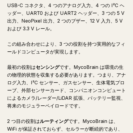
USB-C コネクタ、4 つのアナログ入力、4 つの I²C ヘ
ッダー、UART0 および UART2 ヘッダー、3 つの 5 V
出力、NeoPixel 出力、2 つのブザー、12 V 入力、5 V
および 3.3 V レール。
この組み合わせにより、3 つの役割を持つ実用的なフィ
ールドコンピュータが実現します。
最初の役割は
センシング
です。MycoBrain は環境の生
の物理的状態を収集する必要があります。つまり、アナ
ログ入力、I²C センサー、ガスセンサー、生体電気プロ
ーブ、外部センサーカード、コンパニオンコンピュート
によるカメラ/レーダー/LiDAR 拡張、バッテリー監視、
将来のモジュラーペイロードです。
2 つ目の役割は
ルーティング
です。MycoBrain は、
WiFi が保証されておらず、セルラーが断続的であり、