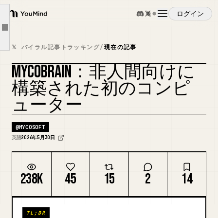
シグナルトークン化：言葉を超えて
ログイン
NLM の 6 つの感覚
YouMind
Article outline
Jetson、Orin、Blackwell、そしてエッジ AI パス
概要
𝕏 バイラル記事トラッキング
/
現在の記事
ローカルストレージ：フィールドのためのメモリ
MYCOBRAIN：非人間向けに
なぜボードにこれほど多くのコネクタがあるのか
ユースケース
構築された初のコンピ
ドロイド運用モデル
ューター
メッシュネットワーキング：デジタル菌根
スキル
開発者インターフェース：脳の上に構築する
@
MYCOSOFT
投資家が注目すべき理由
プロンプト
英語
2026年5月30日
これが科学的に重要な理由
将来のバージョン：V3 と V4
料金
238K
45
15
2
14
生物学的計算とデジタル計算の架け橋としてのボード
地球を読み解くコンピューター
ダウンロード
TL;DR
非常に長い MycoBrain ドキュメントの終わり