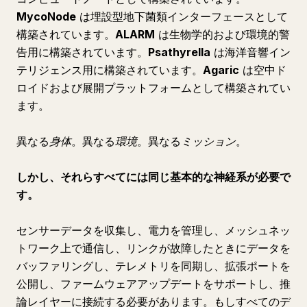
MycoNode
は埋設型地下菌類インターフェースとして
構築されています。
ALARM
は生物学的および環境的警
告用に構築されています。
Psathyrella
は海洋音響イン
テリジェンス用に構築されています。
Agaric
は空中ド
ロイドおよび展開プラットフォームとして構築されてい
ます。
異なる
身体
。異なる
環境
。異なる
ミッション
。
しかし、それらすべてには同じ基本的な神経系が必要で
す。
センサーデータを収集し、電力を管理し、メッシュネッ
トワーク上で通信し、リンクが故障したときにデータを
バッファリングし、テレメトリを同期し、拡張ポートを
公開し、ファームウェアアップデートをサポートし、推
論レイヤーに接続する必要があります。もしすべてのデ