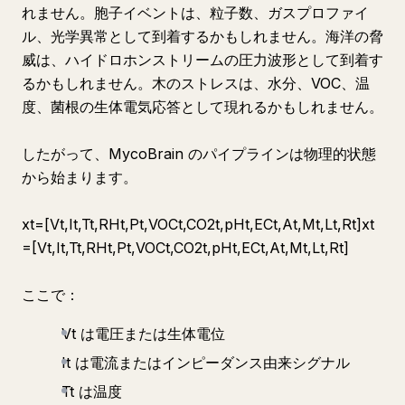
れません。胞子イベントは、粒子数、ガスプロファイ
ル、光学異常として到着するかもしれません。海洋の脅
威は、ハイドロホンストリームの圧力波形として到着す
るかもしれません。木のストレスは、水分、VOC、温
度、菌根の生体電気応答として現れるかもしれません。
したがって、MycoBrain のパイプラインは物理的状態
から始まります。
xt​=[Vt​,It​,Tt​,RHt​,Pt​,VOCt​,CO2t​,pHt​,ECt​,At​,Mt​,Lt​,Rt​]xt​
=[Vt​,It​,Tt​,RHt​,Pt​,VOCt​,CO2t​,pHt​,ECt​,At​,Mt​,Lt​,Rt​]
ここで：
Vt は電圧または生体電位
It​ は電流またはインピーダンス由来シグナル
Tt​ は温度