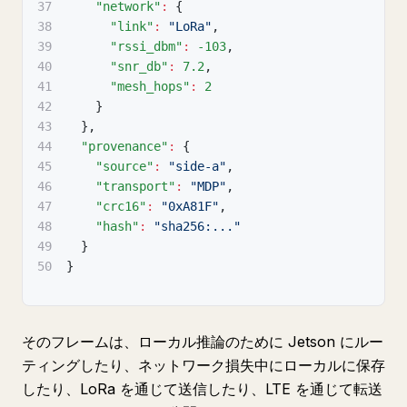
37
"network"
:
{
38
"link"
:
"LoRa"
,
39
"rssi_dbm"
:
-103
,
40
"snr_db"
:
7.2
,
41
"mesh_hops"
:
2
42
}
43
}
,
44
"provenance"
:
{
45
"source"
:
"side-a"
,
46
"transport"
:
"MDP"
,
47
"crc16"
:
"0xA81F"
,
48
"hash"
:
"sha256:..."
49
}
50
}
そのフレームは、ローカル推論のために Jetson にルー
ティングしたり、ネットワーク損失中にローカルに保存
したり、LoRa を通じて送信したり、LTE を通じて転送