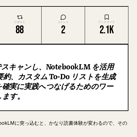
リポスト
コメント
ブックマーク
88
2
2.1K
キャンし、NotebookLM を活用
、カスタム To-Do リストを生成
を確実に実践へつなげるためのワー
します。
bookLMに突っ込むと、かなり読書体験が変わるので、その