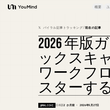
概要
ユ
YouMind
𝕏 バイラル記事トラッキング
/
現在の記事
2026 年
ックスキャンと
ワークフ
スターす
日本語
2 か月前 · 2026年5月27日
@
MALCCHI