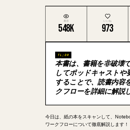
表示
いいね
548K
973
TL;DR
本書は、書籍を非破壊でス
してポッドキャストや要約
することで、読書内容
クフローを詳細に解説
今日は、紙の本をスキャンして、Note
ワークフローについて徹底解説します！