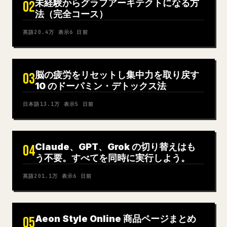
未経験からグラフアーキテクトになる方
02
法（完全コース）
英語
20.4万
表示
6 日前
脳の疲労をリセットし集中力を取り戻す
03
10 のドーパミン・デトックス法
日本語
13.1万
表示
5 日前
Claude、GPT、Grok の切り替えはも
04
う不要。すべてを同時に実行しよう。
英語
201.1万
表示
6 日前
Aeon Style Online 商品ページまとめ
05