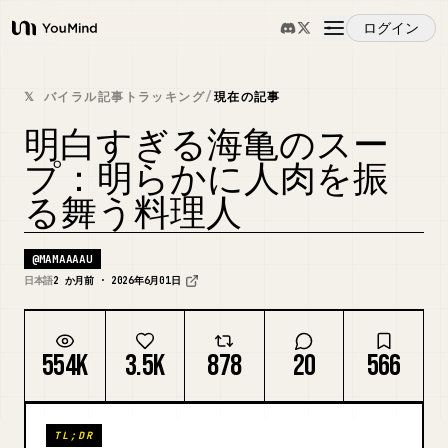
ログイン
YouMind
概要
𝕏 バイラル記事トラッキング
/
現在の記事
明白すぎる海亀のスー
ユースケース
プ：明らかに人肉を振
る舞う料理人
スキル
@
MAMAAAAU
プロンプト
日本語
2 か月前 · 2026年6月01日
料金
554K
3.5K
878
20
566
ダウンロード
TL;DR