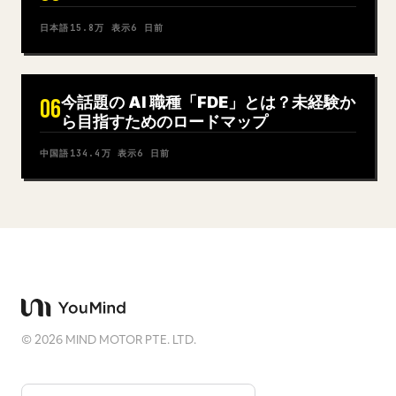
日本語
15.8万
表示
6 日前
今話題の AI 職種「FDE」とは？未経験か
06
ら目指すためのロードマップ
中国語
134.4万
表示
6 日前
©
2026
MIND MOTOR PTE. LTD.