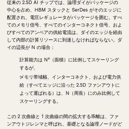
従来の 2.5D AI チップでは、論理ダイがパッケージの
中心を占め、HBM スタックと SerDes がそのエッジに
配置され、電圧レギュレータがパッケージを囲む。すべ
てのメモリ信号、すべてのインターコネクト信号、およ
びすべてのアンペアの供給電流は、ダイのエッジを経由
して内部の計算リソースに到達しなければならない。ダ
イの辺長が N の場合：
計算能力は N²（面積）に比例してスケーリング
するが、
メモリ帯域幅、インターコネクト、および電力供
給（すべてエッジに沿った 2.5D ファンアウトに
よって運ばれる）は、N（周長）にのみ比例して
スケーリングする。
この 2 次曲線と 1 次曲線の間の拡大する乖離は、ファ
ンアウトジレンマと呼ばれ、基礎となる論理ノードがど