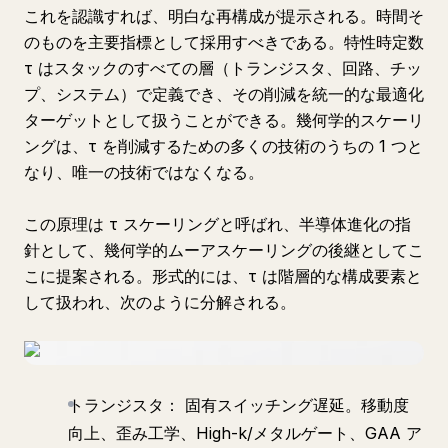
これを認識すれば、明白な再構成が提示される。時間そ
のものを主要指標として採用すべきである。特性時定数
τ はスタックのすべての層（トランジスタ、回路、チッ
プ、システム）で定義でき、その削減を統一的な最適化
ターゲットとして扱うことができる。幾何学的スケーリ
ングは、τ を削減するための多くの技術のうちの 1 つと
なり、唯一の技術ではなくなる。
この原理は τ スケーリングと呼ばれ、半導体進化の指
針として、幾何学的ムーアスケーリングの後継としてこ
こに提案される。形式的には、τ は階層的な構成要素と
して扱われ、次のように分解される。
トランジスタ： 固有スイッチング遅延。移動度
向上、歪み工学、High-k/メタルゲート、GAA ア