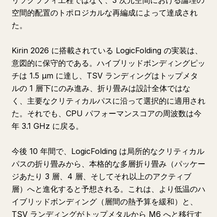
リソグラフィ工程ではなく、3 次元空間における論理の
空間的配置のトポロジカルな再編成によって達成され
た。
Kirin 2026 に搭載されている LogicFolding の実装は、
意図的に保守的である。ハイブリッドボンディングピッ
チは 1.5 μm に達し、TSV ランディングはトップメタ
ルの 1 層下にのみ進み、折り畳みは設計全体ではな
く、主要なクリティカルパスに沿って選択的に適用され
た。それでも、CPU パフォーマンスコアの周波数は今
年 3.1 GHz に戻る。
今後 10 年間で、LogicFolding は局所的なクリティカル
パスの折り畳みから、本格的な多層折り畳み（パッケー
ジあたり 3 層、4 層、そしてそれ以上のアクティブ
層）へと進化すると予想される。これは、より低温のハ
イブリッドボンディング（層間の熱予算を緩和）と、
TSV ランディングがトップメタルから M6 へと移行す