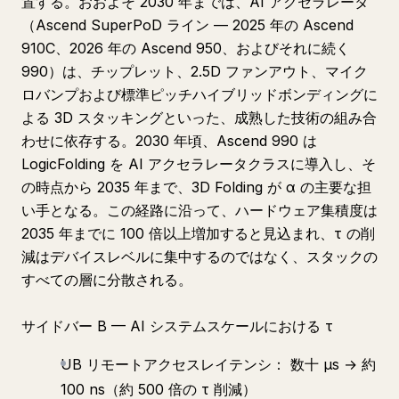
置する。おおよそ 2030 年までは、AI アクセラレータ
（Ascend SuperPoD ライン — 2025 年の Ascend
910C、2026 年の Ascend 950、およびそれに続く
990）は、チップレット、2.5D ファンアウト、マイク
ロバンプおよび標準ピッチハイブリッドボンディングに
よる 3D スタッキングといった、成熟した技術の組み合
わせに依存する。2030 年頃、Ascend 990 は
LogicFolding を AI アクセラレータクラスに導入し、そ
の時点から 2035 年まで、3D Folding が α の主要な担
い手となる。この経路に沿って、ハードウェア集積度は
2035 年までに 100 倍以上増加すると見込まれ、τ の削
減はデバイスレベルに集中するのではなく、スタックの
すべての層に分散される。
サイドバー B — AI システムスケールにおける τ
UB リモートアクセスレイテンシ： 数十 μs → 約
100 ns（約 500 倍の τ 削減）