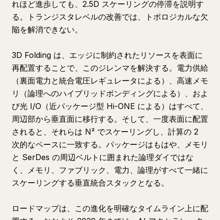
れほど進歩しても、2.5D スケーリングの停滞を説明す
る。トランジスタレベルの改善では、トポロジカルな欠
陥を解消できない。
3D Folding は、エッジに制約されたリソースを表面に
再配置することで、このジレンマを解決する。電力供給
（裏面電力と統合電圧レギュレータによる）、高速メモ
リ（論理へのハイブリッドボンディングによる）、およ
び光 I/O（近パッケージ型 Hi-ONE による）はすべて、
周辺部から垂直面に移行する。そして、一度表面に配置
されると、それらは N² でスケーリングし、計算の 2
次的なペースに一致する。パッケージはもはや、メモリ
と SerDes の周辺ベルトに囲まれた論理ダイではな
く、メモリ、ファブリック、電力、論理がすべて一緒に
スケーリングする垂直統合スタックとなる。
ロードマップは、この進化を明確なタイムライン上に配