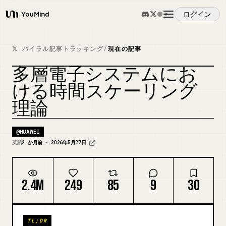
ログイン
YouMind
概要
𝕏 バイラル記事トラッキング
/
現在の記事
多層電子システムにお
ユースケース
ける時間スケーリング
理論
スキル
@
HUAWEI
プロンプト
英語
2 か月前 · 2026年5月27日
料金
2.4M
249
85
9
30
ダウンロード
TL;DR