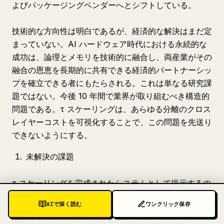
よびパッケージングベンダーへとシフトしている。
技術的な方向性は明白であるが、経済的な解決はまだ定
まっていない。AI ハードウェア時代における永続的な
成功は、論理とメモリを技術的に融合し、両産業がその
融合の恩恵を長期的に共有できる経済的パートナーシッ
プを確立できる者にもたらされる。これは単なる研究課
題ではない。今後 10 年間で業界が取り組むべき構造的
問題である。τ スケーリングは、あらゆる分離のクロス
レイヤーコストを可視化することで、この問題を先送り
できないようにする。
未解決の課題
τ スケーリングを完成されたシステムとして提示するの
は誤解を招くであろう。いくつかの実質的な問題が未解
AIで深く読む
ワンクリック保存
決のままであり、ここでそれらを特定することは、進行
中の作業を強調し、協力を呼びかけるためである。