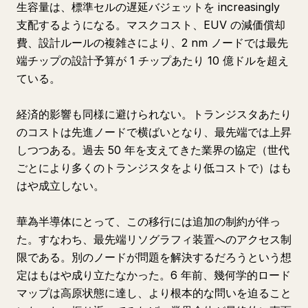
生容量は、標準セルの遅延バジェットを increasingly
支配するようになる。マスクコスト、EUV の減価償却
費、設計ルールの複雑さにより、2 nm ノードでは最先
端チップの設計予算が 1 チップあたり 10 億ドルを超え
ている。
経済的影響も同様に避けられない。トランジスタあたり
のコストは先進ノードで横ばいとなり、最先端では上昇
しつつある。過去 50 年を支えてきた業界の協定（世代
ごとにより多くのトランジスタをより低コストで）はも
はや成立しない。
華為半導体にとって、この移行には追加の制約が伴っ
た。すなわち、最先端リソグラフィ装置へのアクセス制
限である。別のノードが問題を解決するだろうという想
定はもはや成り立たなかった。6 年前、幾何学的ロード
マップは高原状態に達し、より根本的な問いを迫ること