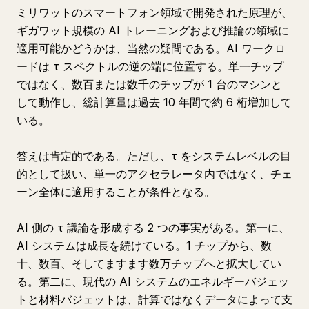
ミリワットのスマートフォン領域で開発された原理が、
ギガワット規模の AI トレーニングおよび推論の領域に
適用可能かどうかは、当然の疑問である。AI ワークロ
ードは τ スペクトルの逆の端に位置する。単一チップ
ではなく、数百または数千のチップが 1 台のマシンと
して動作し、総計算量は過去 10 年間で約 6 桁増加して
いる。
答えは肯定的である。ただし、τ をシステムレベルの目
的として扱い、単一のアクセラレータ内ではなく、チェ
ーン全体に適用することが条件となる。
AI 側の τ 議論を形成する 2 つの事実がある。第一に、
AI システムは成長を続けている。1 チップから、数
十、数百、そしてますます数万チップへと拡大してい
る。第二に、現代の AI システムのエネルギーバジェッ
トと材料バジェットは、計算ではなくデータによって支