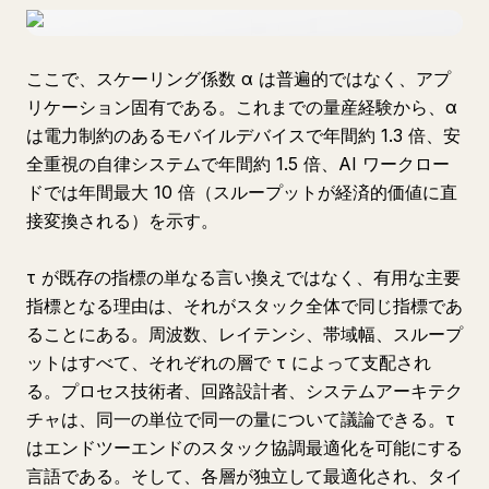
ここで、スケーリング係数 α は普遍的ではなく、アプ
リケーション固有である。これまでの量産経験から、α
は電力制約のあるモバイルデバイスで年間約 1.3 倍、安
全重視の自律システムで年間約 1.5 倍、AI ワークロー
ドでは年間最大 10 倍（スループットが経済的価値に直
接変換される）を示す。
τ が既存の指標の単なる言い換えではなく、有用な主要
指標となる理由は、それがスタック全体で同じ指標であ
ることにある。周波数、レイテンシ、帯域幅、スループ
ットはすべて、それぞれの層で τ によって支配され
る。プロセス技術者、回路設計者、システムアーキテク
チャは、同一の単位で同一の量について議論できる。τ
はエンドツーエンドのスタック協調最適化を可能にする
言語である。そして、各層が独立して最適化され、タイ