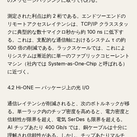
のメッセージパッシングに取って代わる。
測定された利点は約 2 桁である。エンドツーエンドの
リモートアクセスレイテンシは、TCP/IP クラススタッ
クに典型的な数十マイクロ秒から約 100 ns に低下す
る。これは、支配的な通信軸におけるシステム τ の約
500 倍の削減である。ラックスケールでは、これによ
りシステムは漸近的に単一のファブリックコヒーレント
マシン（社内では System-as-One-Chip と呼ばれる）
に近づく。
4.2 Hi-ONE — パッケージ上の光 I/O
通信レイテンシが削減されると、次のボトルネックが移
る。単一ラック内のチップ密度を高めると、電力密度と
信頼性が限界を超え、電気 SerDes も限界を超える。
AI チップあたり 400 Gb/s では、銅ケーブルは十分に
理解され信頼性がある。しかし、チップあたりマルチ