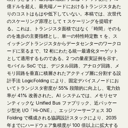
億ドルを超え、最先端ノードにおけるトランジスタあた
りのコストはもはや低下していない。本稿では、次世代
のスケーリング原理として τ スケーリングを提唱す
る。これは、トランジスタ面積ではなく「時間」そのも
のを進歩の主要指標とし、単一の特性時定数 τ を、ス
イッチングトランジスタからデータセンターのワークロ
ードに至るまで、12 桁にわたる統一最適化ターゲット
として適用するものである。2 つの量産実証例を示す。
モバイル SoC では、デジタル回路、アナログ回路、メ
モリ回路を垂直に積層されたアクティブ層に分割する設
計手法 LogicFolding により、固定デバイスノードにお
いてトランジスタ密度が 55% 段階的に向上し、電力効
率が 41% 改善された。AI システムでは、メモリセマ
ンティックな Unified Bus ファブリック、近パッケー
ジ型光 I/O「Hi-ONE」、エッジツーサーフェス 3D
Folding で構成される協調設計スタックにより、2035
年までにハードウェア集積度が 100 倍以上に拡大する