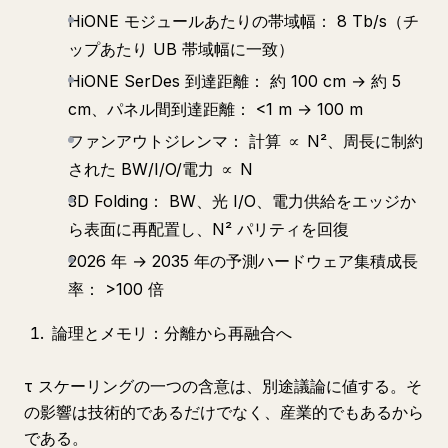
HiONE モジュールあたりの帯域幅： 8 Tb/s（チ
ップあたり UB 帯域幅に一致）
HiONE SerDes 到達距離： 約 100 cm → 約 5
cm、パネル間到達距離： <1 m → 100 m
ファンアウトジレンマ： 計算 ∝ N²、周長に制約
された BW/I/O/電力 ∝ N
3D Folding： BW、光 I/O、電力供給をエッジか
ら表面に再配置し、N² パリティを回復
2026 年 → 2035 年の予測ハードウェア集積成長
率： >100 倍
論理とメモリ：分離から再融合へ
τ スケーリングの一つの含意は、別途議論に値する。そ
の影響は技術的であるだけでなく、産業的でもあるから
である。