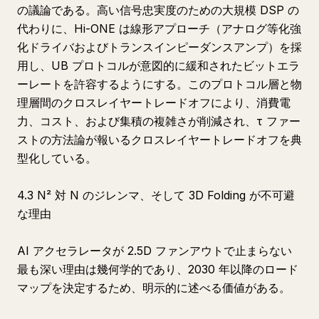
の議論である。高い信号忠実度のための大規模 DSP の
代わりに、Hi-ONE は線形アプローチ（アナログ等化強
化ドライバおよびトランスインピーダンスアンプ）を採
用し、UB プロトコルが意図的に緩和されたビットエラ
ーレートを許容するようにする。このプロトコル層と物
理層間のクロスレイヤートレードオフにより、消費電
力、コスト、および集積の複雑さが削減され、τ ファー
ストの方法論が報いるクロスレイヤートレードオフを典
型化している。
4.3 N² 対 N のジレンマ、そして 3D Folding が不可避
な理由
AI アクセラレータが 2.5D ファンアウトで止まらない
最も深い理由は幾何学的であり、2030 年以降のロード
マップを決定するため、明示的に述べる価値がある。