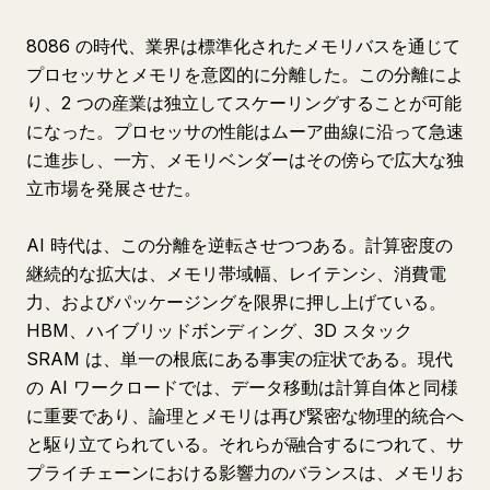
8086 の時代、業界は標準化されたメモリバスを通じて
プロセッサとメモリを意図的に分離した。この分離によ
り、2 つの産業は独立してスケーリングすることが可能
になった。プロセッサの性能はムーア曲線に沿って急速
に進歩し、一方、メモリベンダーはその傍らで広大な独
立市場を発展させた。
AI 時代は、この分離を逆転させつつある。計算密度の
継続的な拡大は、メモリ帯域幅、レイテンシ、消費電
力、およびパッケージングを限界に押し上げている。
HBM、ハイブリッドボンディング、3D スタック
SRAM は、単一の根底にある事実の症状である。現代
の AI ワークロードでは、データ移動は計算自体と同様
に重要であり、論理とメモリは再び緊密な物理的統合へ
と駆り立てられている。それらが融合するにつれて、サ
プライチェーンにおける影響力のバランスは、メモリお