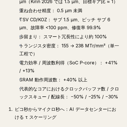
μm（Kirin 2026 では 1.5 μm、目標ギア比 ≈ 1）
重ね合わせ精度： 0.5 μm 未満
TSV CD/KOZ： サブ 1.5 μm、ピッチ サブ 6
μm、故障率 <100 ppm、修復率 99.9%
歩留まり： スマート冗長性により約 100%
トランジスタ密度： 155 → 238 MTr/mm²（単一
工程で）
電力効率 / 周波数利得（SoC P-core）： +41%
/ +13%
SRAM 動作周波数： +40% 以上
代表的なコアにおけるクロックバッファ数 / クロ
ックスキュー / 配線長： −50% / −25% / −30%
ピコ秒からマイクロ秒へ：AI データセンターにお
ける τ スケーリング