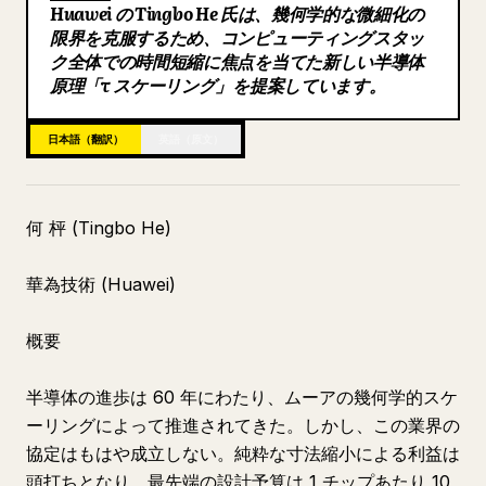
Huawei の Tingbo He 氏は、幾何学的な微細化の
ブログ
限界を克服するため、コンピューティングスタッ
ク全体での時間短縮に焦点を当てた新しい半導体
原理「τ スケーリング」を提案しています。
更新情報
日本語（翻訳）
英語（原文）
何 枰 (Tingbo He)
華為技術 (Huawei)
概要
半導体の進歩は 60 年にわたり、ムーアの幾何学的スケ
ーリングによって推進されてきた。しかし、この業界の
協定はもはや成立しない。純粋な寸法縮小による利益は
頭打ちとなり、最先端の設計予算は 1 チップあたり 10