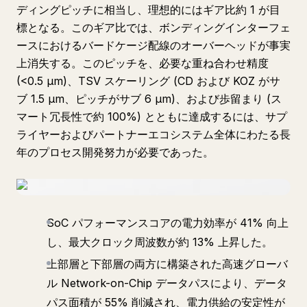
ディングピッチに相当し、理想的にはギア比約 1 が目
標となる。このギア比では、ボンディングインターフェ
ースにおけるバードケージ配線のオーバーヘッドが事実
上消失する。このピッチを、必要な重ね合わせ精度
(<0.5 μm)、TSV スケーリング (CD および KOZ がサ
ブ 1.5 μm、ピッチがサブ 6 μm)、および歩留まり (ス
マート冗長性で約 100%) とともに達成するには、サプ
ライヤーおよびパートナーエコシステム全体にわたる長
年のプロセス開発努力が必要であった。
SoC パフォーマンスコアの電力効率が 41% 向上
し、最大クロック周波数が約 13% 上昇した。
上部層と下部層の両方に構築された高速グローバ
ル Network-on-Chip データパスにより、データ
パス面積が 55% 削減され、電力供給の安定性が