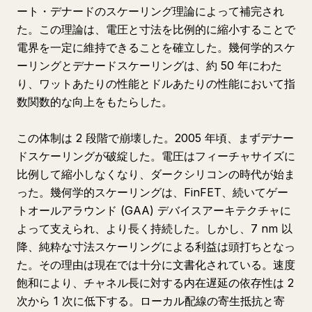
ート・デナードのスケーリング理論によって補完され
た。この理論は、電圧と寸法を比例的に縮小することで
電界を一定に維持できることを確立した。幾何学的スケ
ーリングとデナードスケーリングは、約 50 年にわた
り、ワットあたりの性能とドルあたりの性能において指
数関数的な向上をもたらした。
この体制は 2 段階で崩壊した。2005 年頃、まずデナー
ドスケーリングが破綻した。電圧はフィーチャサイズに
比例して縮小しなくなり、ダークシリコンの時代が始ま
った。幾何学的スケーリングは、FinFET、続いてゲー
トオールアラウンド (GAA) デバイスアーキテクチャに
よって支えられ、より長く持続した。しかし、7 nm 以
降、純粋な寸法スケーリングによる利益は頭打ちとなっ
た。その理由は現在では十分に文書化されている。速度
飽和により、チャネル長に対する内在遅延の依存性は 2
次から 1 次に低下する。ローカル配線の寄生抵抗と寄