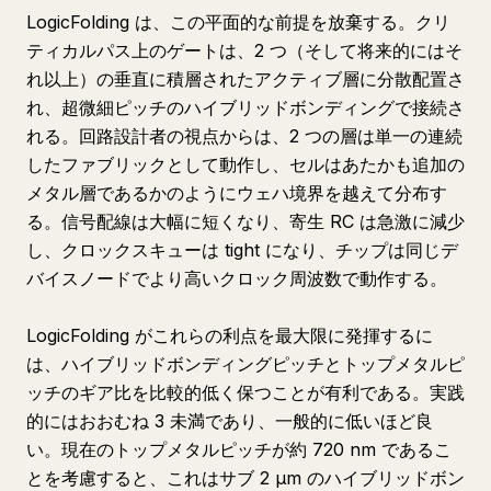
LogicFolding は、この平面的な前提を放棄する。クリ
ティカルパス上のゲートは、2 つ（そして将来的にはそ
れ以上）の垂直に積層されたアクティブ層に分散配置さ
れ、超微細ピッチのハイブリッドボンディングで接続さ
れる。回路設計者の視点からは、2 つの層は単一の連続
したファブリックとして動作し、セルはあたかも追加の
メタル層であるかのようにウェハ境界を越えて分布す
る。信号配線は大幅に短くなり、寄生 RC は急激に減少
し、クロックスキューは tight になり、チップは同じデ
バイスノードでより高いクロック周波数で動作する。
LogicFolding がこれらの利点を最大限に発揮するに
は、ハイブリッドボンディングピッチとトップメタルピ
ッチのギア比を比較的低く保つことが有利である。実践
的にはおおむね 3 未満であり、一般的に低いほど良
い。現在のトップメタルピッチが約 720 nm であるこ
とを考慮すると、これはサブ 2 μm のハイブリッドボン