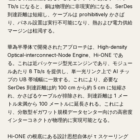
Tb/s になると、銅は物理的に非現実的になる。SerDes
到達距離は短縮し、ケーブルは prohibitively かさば
り、パネル設置は実行不可能になり、熱および電力供給
マージンは枯渇する。
華為半導体で開発されたアプローチは、High-density
Optical-interconnect-Node Engine、Hi-ONE であ
る。これは近パッケージ型光エンジンであり、モジュー
ルあたり 8 Tb/s を提供し、単一光リンク上で AI チッ
プの UB 帯域幅に一致する。これにより、必要な
SerDes 到達距離は約 100 cm から約 5 cm に短縮さ
れ、かさばるケーブルが排除され、到達距離は 1 メー
トル未満から 100 メートルに延長される。これによ
り、分散型ギガワット規模データセンター向けの高密度
インターコネクトが物理的に実現可能となる。
Hi-ONE の根底にある設計思想自体が τ スケーリング