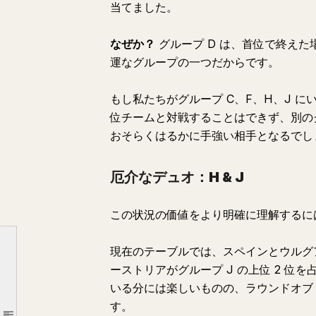
当てました。
なぜか？
グループ D は、首位で終えた
運なグループの一つだからです。
もし私たちがグループ C、F、H、J 
位チームと対戦することはできず、別の
おそらくはるかに手強い相手となるでし
495 通りのシナリオ
グループ D であることの利点
厄介なデュオ：H & J
厄介なデュオ：H & J
早期決勝戦の可能性
この状況の価値をより明確に理解するには
—— 全体像を見る
現在のテーブルでは、スペインとウルグア
—— グループを首位で終えた場合
ーストリアがグループ J の上位 2 
—— 首位シナリオに戻る：
いる分には楽しいものの、ラウンドオブ 
—— グループを 2 位で終えた場合
す。