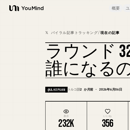
概要
ユ
YouMind
𝕏 バイラル記事トラッキング
/
現在の記事
ラウンド 3
誰になる
トルコ語
2 か月前 · 2026年6月06日
@
ULKEPUAN
表示
いいね
232K
356