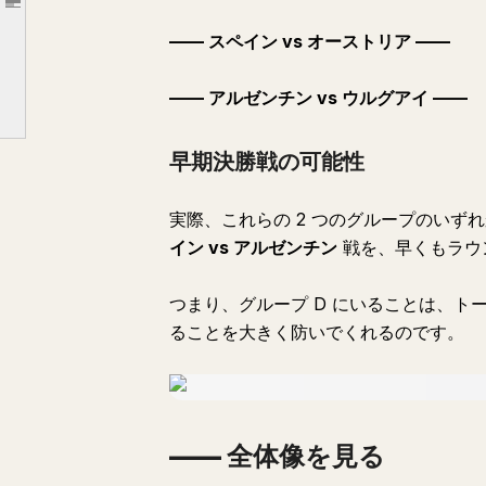
Article outline
—— 私たちがワールドカップを混乱に陥れる可能性！
—— スペイン vs オーストリア ——
—— グループを最高成績の 3 位で終えた場合
—— 3 位への道における潜在的な対戦相手
—— アルゼンチン vs ウルグアイ ——
—— 3 位でグループを突破した場合、誰と対戦する可能性があるか？
早期決勝戦の可能性
—— 3 位の場合に対戦する可能性が最も高い巨人たち：
—— 私たちのトーナメントの道筋とすべての可能性
実際、これらの 2 つのグループのい
—— レイティングが考慮された場合、シナリオはどのように変化するか？
イン vs アルゼンチン
戦を、早くもラウン
—— そして最後に：トーナメントツリーと私たちのロードマップ！
つまり、グループ D にいることは、
この素晴らしいワールドカップの冒険において、私たちの選手たちの成功を心から祈っています！
ることを大きく防いでくれるのです。
—— 全体像を見る