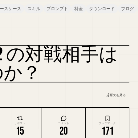
ースケース
スキル
プロンプト
料金
ダウンロード
ブログ
2 の対戦相手は
カバーをリミックス
のか？
原文を見る
リポスト
コメント
ブックマーク
15
20
171