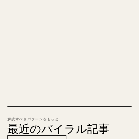
あなたの MARKDOWN をき
れいな 𝕏 記事に
自分の長文を投稿するとき、画像・表・コードブロ
ックを 𝕏 向けに整形するのは手間がかかります。
YouMind は Markdown 全体を、そのまま投稿でき
るきれいな 𝕏 記事に変換します。
MARKDOWN → 𝕏 を試す
解読すべきパターンをもっと
最近のバイラル記事