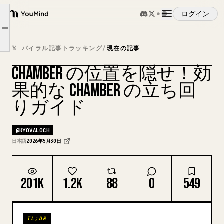
一般的なチェンバー運用
ログイン
YouMind
チェンバーのマスキング
Article outline
概要
おまけ(チェンバーベイト)
𝕏 バイラル記事トラッキング
/
現在の記事
まとめ
CHAMBER の位置を隠せ！効
ユースケース
果的な CHAMBER の立ち回
りガイド
スキル
@
KYOVALOCH
プロンプト
日本語
2026年5月30日
料金
201K
1.2K
88
0
549
ダウンロード
TL;DR