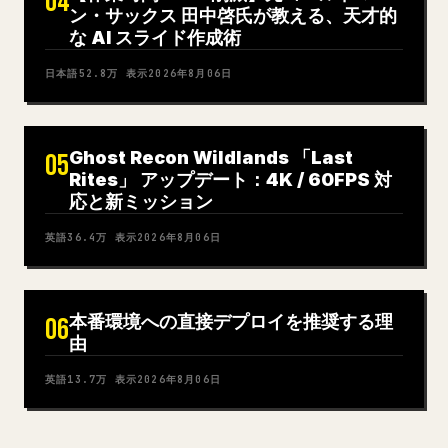
04
ン・サックス 田中啓氏が教える、天才的
な AI スライド作成術
日本語
52.8万
表示
2026年8月06日
Ghost Recon Wildlands 「Last
05
Rites」 アップデート：4K / 60FPS 対
応と新ミッション
英語
36.4万
表示
2026年8月06日
本番環境への直接デプロイを推奨する理
06
由
英語
13.7万
表示
2026年8月06日