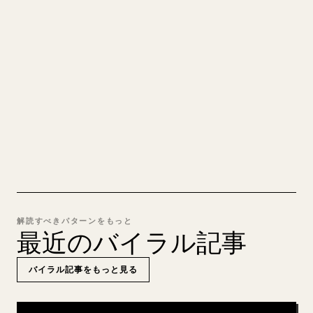
れいな 𝕏 記事に
自分の長文を投稿するとき、画像・表・コードブロ
ックを 𝕏 向けに整形するのは手間がかかります。
YouMind は Markdown 全体を、そのまま投稿でき
るきれいな 𝕏 記事に変換します。
MARKDOWN → 𝕏 を試す
解読すべきパターンをもっと
最近のバイラル記事
バイラル記事をもっと見る