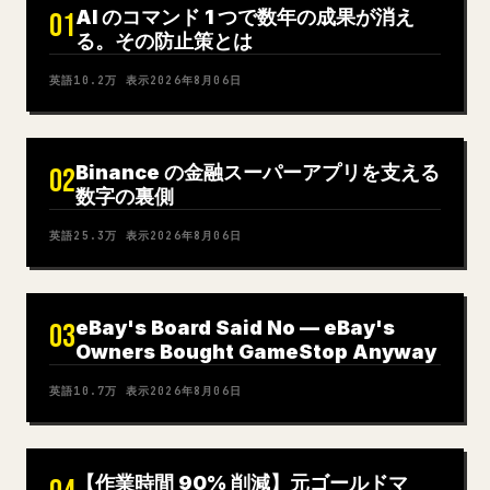
AI のコマンド 1 つで数年の成果が消え
01
る。その防止策とは
英語
10.2万
表示
2026年8月06日
Binance の金融スーパーアプリを支える
02
数字の裏側
英語
25.3万
表示
2026年8月06日
eBay's Board Said No — eBay's
03
Owners Bought GameStop Anyway
英語
10.7万
表示
2026年8月06日
【作業時間 90% 削減】元ゴールドマ