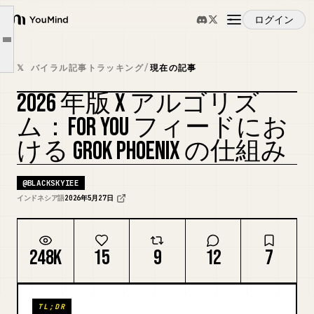
1. For You フィードの仕組み
ログイン
1. クリエイターが理解すべきこと
YouMind
Article outline
1. 重要な注意点：公式なものと解釈の違い
概要
𝕏 バイラル記事トラッキング
/
現在の記事
1. Phoenix アップデート後の実践的なヒント
2026 年版 X アルゴリズ
結論
ユースケース
カバーをリミックス
ム：FOR YOU フィードにお
ソースと注釈
ける GROK PHOENIX の仕組み
スキル
@
BLACKSKYIEE
プロンプト
インドネシア語
2026年5月27日
料金
248K
15
9
12
7
ダウンロード
TL;DR