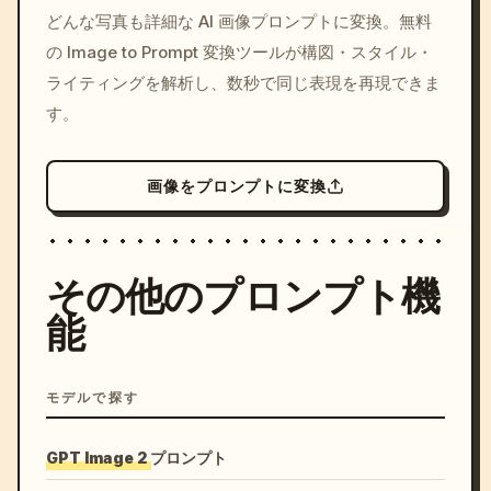
/imagine prompt: cinemati
どんな写真も詳細な AI 画像プロンプトに変換。無料
c, cyberpunk sunset, neon
の Image to Prompt 変換ツールが構図・スタイル・
colors, 8k --v 6.0
ライティングを解析し、数秒で同じ表現を再現できま
す。
画像をプロンプトに変換
その他のプロンプト機
能
モデルで探す
GPT Image 2 プロンプト