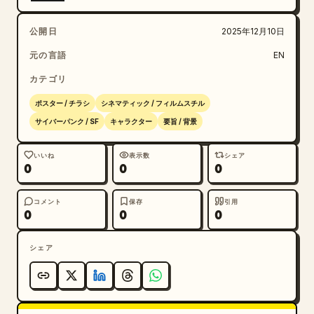
公開日
2025年12月10日
元の言語
EN
カテゴリ
ポスター / チラシ
シネマティック / フィルムスチル
サイバーパンク / SF
キャラクター
要旨 / 背景
いいね
表示数
シェア
0
0
0
コメント
保存
引用
0
0
0
シェア