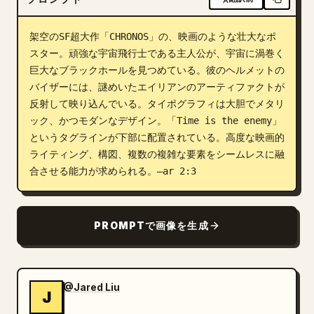
ブログ
架空のSF超大作「CHRONOS」の、映画のような壮大なポ
スター。頑強な宇宙飛行士である主人公が、宇宙に渦巻く
更新情報
巨大なブラックホールを見つめている。彼のヘルメットの
バイザーには、謎めいたエイリアンのアーティファクトが
反射して映り込んでいる。タイポグラフィは大胆でメタリ
ック、かつモダンなデザイン。「Time is the enemy」
というタグラインが下部に配置されている。高度な映画的
ライティング、構図、複数の複雑な要素をシームレスに融
合させる能力が求められる。–ar 2:3
PROMPTで画像を生成
@Jared Liu
J