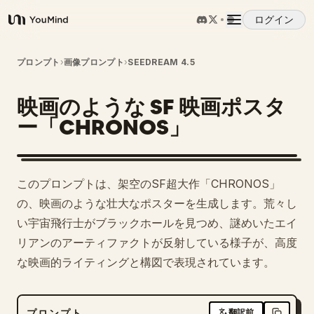
ログイン
YouMind
概要
プロンプト
›
画像プロンプト
›
SEEDREAM 4.5
映画のような SF 映画ポスタ
ユースケース
ー「CHRONOS」
スキル
このプロンプトは、架空のSF超大作「CHRONOS」
プロンプト
の、映画のような壮大なポスターを生成します。荒々し
い宇宙飛行士がブラックホールを見つめ、謎めいたエイ
リアンのアーティファクトが反射している様子が、高度
料金
な映画的ライティングと構図で表現されています。
ダウンロード
プロンプト
翻訳前