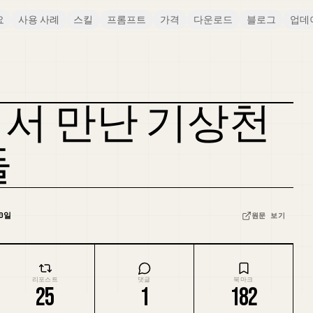
요
사용 사례
스킬
프롬프트
가격
다운로드
블로그
업데
서 만난 기상천
들
0일
원문 보기
리포스트
댓글
북마크
25
1
182