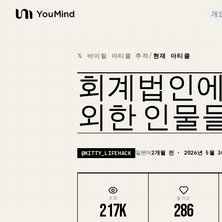
개
YouMind
𝕏 바이럴 아티클 추적
/
현재 아티클
회계법인에
외한 인물
일본어
2개월 전 · 2026년 5월 3
@
KITTY_LIFEHACK
조회
좋아요
217K
286