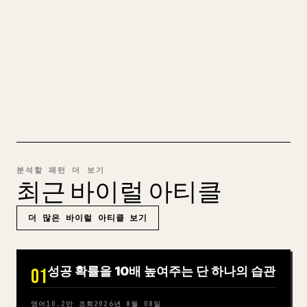
𝕏에 맞게 정리하는 일은 번거롭습니다. YouMind
는 전체 Markdown 초안을 깔끔하고 바로 게시할
수 있는 𝕏 글로 바꿔 줍니다.
MARKDOWN → 𝕏 사용해 보기
분석할 패턴 더 보기
최근 바이럴 아티클
더 많은 바이럴 아티클 보기
성공 확률을 10배 높여주는 단 하나의 습관
01
영어
10.2만
조회
2026년 8월 08일