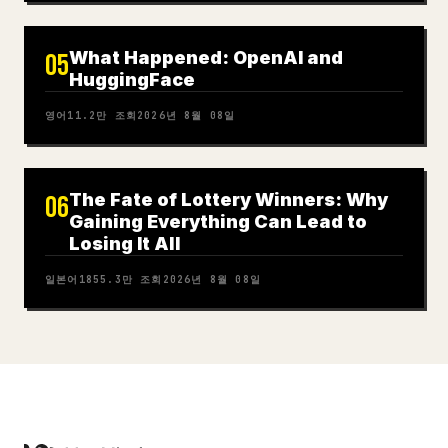
What Happened: OpenAI and
05
HuggingFace
영어
11.2만
조회
2026년 8월 08일
The Fate of Lottery Winners: Why
06
Gaining Everything Can Lead to
Losing It All
일본어
1855.3만
조회
2026년 8월 08일