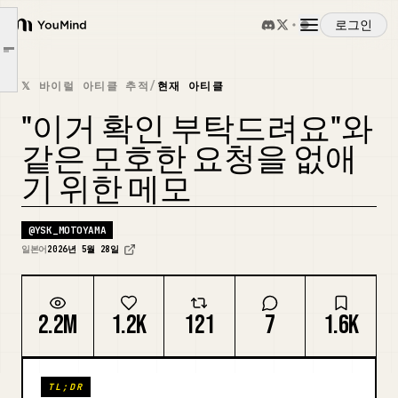
책임 회피 수단으로 "확인 좀 해주세요"를 사용하지 마세요
로그인
YouMind
그렇다면 "확인 좀 해주세요"는 어떻게 커뮤니케이션해야 할까요?
Article outline
개요
1. 문서의 목적
𝕏 바이럴 아티클 추적
/
현재 아티클
2. 현재 진행 상태
"이거 확인 부탁드려요"와
사용 사례
3. 확인을 원하는 부분 (+ 확인이 필요 없는 부분)
같은 모호한 요청을 없애
기 위한 메모
스킬
@
YSK_MOTOYAMA
프롬프트
일본어
2026년 5월 28일
가격
2.2M
1.2K
121
7
1.6K
다운로드
TL;DR