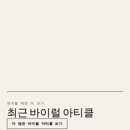
당신의 MARKDOWN을 깔끔한
𝕏 글로
직접 쓴 장문을 올릴 때 이미지, 표, 코드 블록을
𝕏에 맞게 정리하는 일은 번거롭습니다. YouMind
는 전체 Markdown 초안을 깔끔하고 바로 게시할
수 있는 𝕏 글로 바꿔 줍니다.
MARKDOWN → 𝕏 사용해 보기
분석할 패턴 더 보기
최근 바이럴 아티클
더 많은 바이럴 아티클 보기