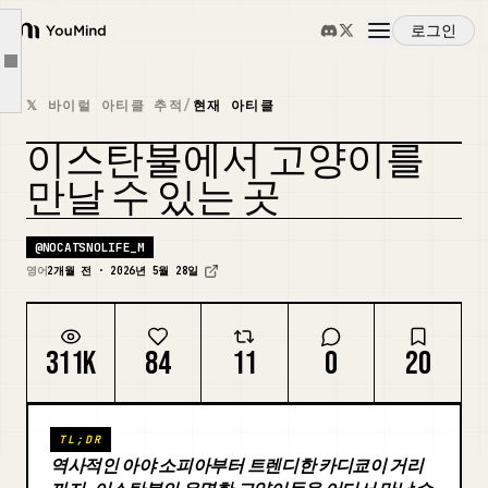
카라쾨이, 갈라타, 그리고 타워 주변 거리들
로그인
YouMind
그랜드 바자르와 이집트 바자르 지역
Article outline
개요
보스포러스 페리 부두와 해변 산책로
𝕏 바이럴 아티클 추적
/
현재 아티클
마츠카 공원과 기타 녹지 공간
이스탄불에서 고양이를
사용 사례
발라트와 페네르
만날 수 있는 곳
프린스 아일랜드
스킬
이스탄불의 고양이들을 존중하며 만나는 방법
@
NOCATSNOLIFE_M
영어
2개월 전 · 2026년 5월 28일
이스탄불의 고양이가 중요한 이유
프롬프트
311K
84
11
0
20
가격
TL;DR
다운로드
역사적인 아야 소피아부터 트렌디한 카디쿄이 거리