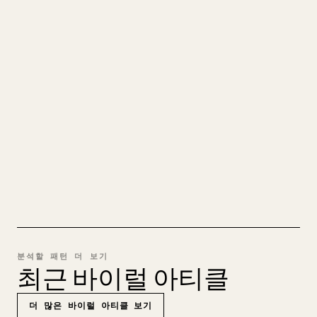
당신의 MARKDOWN을 깔끔한
𝕏 글로
직접 쓴 장문을 올릴 때 이미지, 표, 코드 블록을
𝕏에 맞게 정리하는 일은 번거롭습니다. YouMind
는 전체 Markdown 초안을 깔끔하고 바로 게시할
수 있는 𝕏 글로 바꿔 줍니다.
MARKDOWN → 𝕏 사용해 보기
분석할 패턴 더 보기
최근 바이럴 아티클
더 많은 바이럴 아티클 보기