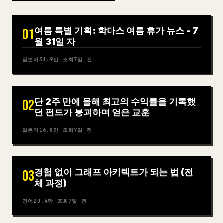
여름 특별 기획: 학마스 여름 휴가 뉴스 - 7
01
월 31일 자
일본어
31.9만
조회
7일 전
단 2주 만에 올해 최고의 수익률을 기록했
02
던 펀드가 붕괴하며 얻은 교훈
일본어
16.8만
조회
7일 전
경험 없이 그래프 아키텍트가 되는 법 (전
03
체 과정)
영어
20.4만
조회
7일 전