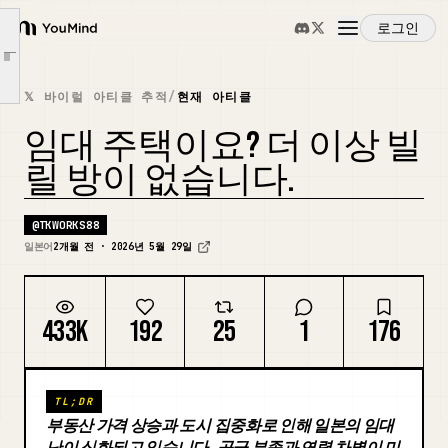
제 2 장: 인구는 줄어드는데 왜 임대료가 오를까?
로그인
YouMind
제 3 장: 공실률이 떨어지고 있습니다. 살고 싶어도 살 수 없는 시대가 옵니다.
Article outline
제 4 장: 임대료 인상은 업계 표준입니다
개요
𝕏 바이럴 아티클 추적
/
현재 아티클
제 5 장: 노후에 임대할 수 없는 현실
임대 주택이요? 더 이상 빌
제 6 장: 아무것도 하지 않으면, 일본은 이렇게 될 것입니다
사용 사례
릴 방이 없습니다.
제 7 장: 그렇다면, 지금 무엇을 해야 할까요?
제 8 장: 임대를 선택하는 것은 옳습니다. 하지만 아무것도 하지 않는 것은 옳지 않습니다.
스킬
@
TKWORKS88
일본어
2개월 전 · 2026년 5월 29일
프롬프트
433K
192
25
1
176
가격
TL;DR
다운로드
부동산 가격 상승과 도시 집중화로 인해 일본의 임대
난이 심화되고 있습니다. 공급 부족과 연령 차별이 미