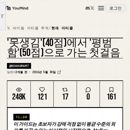
이유 4: 강요성 영업이 없다
로그인
YouMind
단점 1: 담당자 실력 차이가 크다
Article outline
개요
단점 2: 메이크업이 다소 올드할 수 있다
𝕏 바이럴 아티클 추적
/
현재 아티클
단점 3: 자료가 거의 없다
'못생김'(40점)에서 '평범
사용 사례
단점 4: 상담이 없다
함'(50점)으로 가는 첫걸음
레슨을 수강한 사람들의 후기
스킬
Atelier Haruka가 적합한 사람
@
KOAKUMAMT
제가 작성한 다른 글들
일본어
2개월 전 · 2026년 5월 30일
프롬프트
248K
121
17
0
161
가격
TL;DR
다운로드
이 가이드는 초보자가 강매 걱정 없이 평균 수준의 외