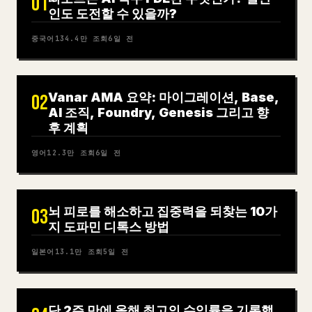
01
인도 도전할 수 있을까?
중국어
134.4만
조회
6일 전
Vanar AMA 요약: 마이그레이션, Base,
02
AI 조직, Foundry, Genesis 그리고 향
후 계획
영어
12.3만
조회
6일 전
뇌 피로를 해소하고 집중력을 되찾는 10가
03
지 도파민 디톡스 방법
일본어
13.1만
조회
5일 전
단 2주 만에 올해 최고의 수익률을 기록했