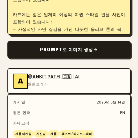
카드에는 젊은 알제리 여성의 여권 스타일 인물 사진이 
포함되어 있습니다:

– 사실적인 자연 질감을 가진 따뜻한 올리브 톤의 북
아프리카 피부색

– 부드러운 웨이브가 있는 중간 길이의 짙은 갈색 또
PROMPT로 이미지 생성
는 검은색 머리

– 짙은 갈색 눈, 중립적인 표정, 정면을 응시하는 시
선

– 다큐멘터리적 사실감을 살린 최소한의 메이크업

@ANKIT PATEL 🇮🇳 | AI
A
– 은은한 금색 장신구를 착용한 검은색 블레이저 또는 
원본 보기
검은색 정장 상의

게시일
2026년 5월 14일
아랍어, 프랑스어, 영어 형식으로 표시된 개인 신원 
정보:

원본 언어
EN
– اللقب / Nom / 
성
: BENYAHIA

카테고리
– الاسم / Prénom / 
LEÏLA AMEL
– تاريخ الميلاد / Date de naissance / 
제품 마케팅
사진술
제품
텍스트 / 타이포그래피