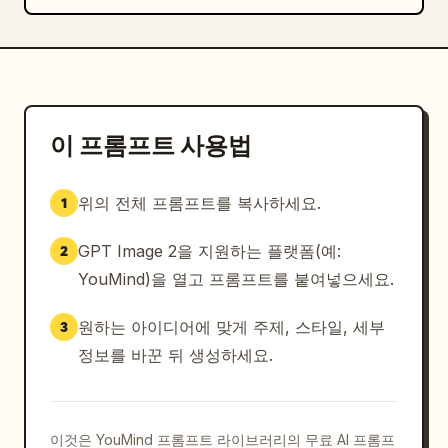
– 보안 요소에 통합된 초승달과 별 홀로그램 모티프

– 배경 텍스처에 희미하게 각인된 알제리 지도 윤곽

– 오른쪽 면을 가로지르는 알제 시내 스카이라인과 순
교자 기념비의 정교한 각인 일러스트

– 배경에 혼합된 이슬람 스타일의 장식용 기하학적 각
인 패턴

이 프롬프트 사용법
– 하단 가장자리의 기계 판독 가능 신원 스트립

– 하단 서명: “Leïla A. Benyahia”

위의 전체 프롬프트를 복사하세요.
1
추가 디자인 스타일:

GPT Image 2을 지원하는 플랫폼(예:
2
– 알제리 국기에서 영감을 받은 부드러운 녹색, 흰색, 
YouMind)을 열고 프롬프트를 붙여넣으세요.
은색 및 빨간색 그라데이션

– 사실적인 반사와 엠보싱 처리된 미세 디테일이 있는 
원하는 아이디어에 맞게 주제, 스타일, 세부
3
폴리카보네이트 라미네이트 카드 질감

– 지폐 스타일의 각인 일러스트 작업이 포함된 현대적
정보를 바꾼 뒤 생성하세요.
이고 보안성이 높은 정부 문서 외관

조명은 부드럽고 균일하게 확산되어 거친 그림자 없이 
이것은 YouMind 프롬프트 라이브러리의 무료 AI 프롬프
홀로그램 효과, 각인된 텍스처 및 사실적인 인쇄 디테