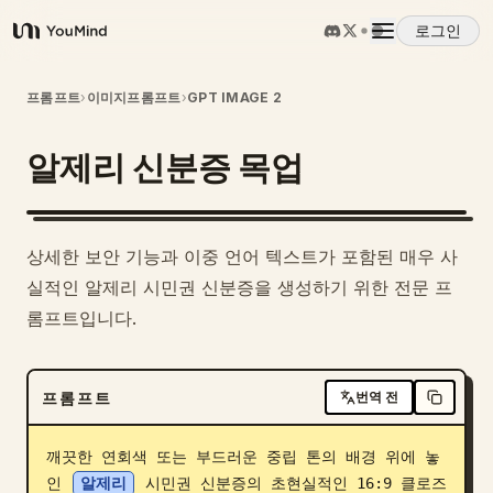
로그인
YouMind
개요
프롬프트
›
이미지프롬프트
›
GPT IMAGE 2
알제리 신분증 목업
사용 사례
스킬
상세한 보안 기능과 이중 언어 텍스트가 포함된 매우 사
실적인 알제리 시민권 신분증을 생성하기 위한 전문 프
프롬프트
롬프트입니다.
가격
프롬프트
번역 전
다운로드
깨끗한 연회색 또는 부드러운 중립 톤의 배경 위에 놓
인 
알제리
 시민권 신분증의 초현실적인 16:9 클로즈