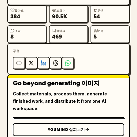
14 MAI / MAY 1993
– مكان الميلاد / Lieu de naissance / 출생지: 
좋아요
조회수
공유
384
90.5K
54
ALGER, ALGÉRIE

– الجنسية / Nationalité / 국적: ALGÉRIENNE

댓글
북마크
인용
– رقم المواطنة / Numéro de citoyenneté / 시민
8
469
5
권 번호: DZA1234567

– تاريخ الإصدار / Date de délivrance / 발급일: 
공유
20 MAI / MAY 2024

– تاريخ الانتهاء / Date d’expiration / 만료일: 
20 MAI / MAY 2034

– الجنس / Sexe / 성별: F

Go beyond generating 이미지
보안 및 디자인 특징:

Collect materials, process them, generate
– 카드 표면 전체에 걸친 복잡한 기요셰(guilloche) 
finished work, and distribute it from one AI
보안 라인 패턴

workspace.
– 미세하게 인쇄된 위조 방지 텍스처

– 무지개 빛 반사가 있는 홀로그램 포일 패치

– 투명 레이어드 보안 오버레이

YOUMIND 살펴보기
– 원형 “DZA” 홀로그램 보안 씰
