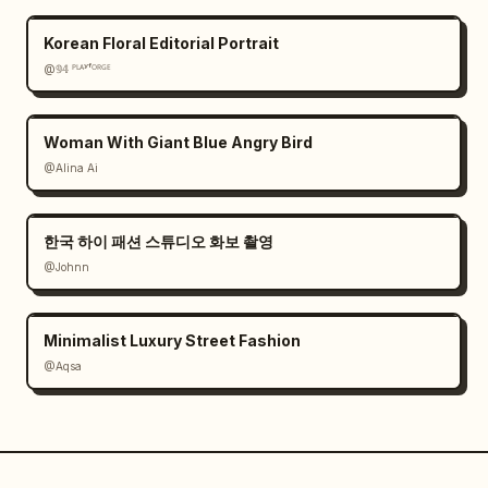
Korean Floral Editorial Portrait
@𝟡𝟜 ᴾᴸᴬʸᶠᴼᴿᴳᴱ
Woman With Giant Blue Angry Bird
@Alina Ai
한국 하이 패션 스튜디오 화보 촬영
@Johnn
Minimalist Luxury Street Fashion
@Aqsa