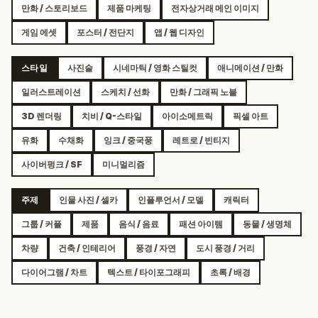
만화 / 스토리보드
제품 마케팅
전자상거래 메인 이미지
게임 에셋
포스터 / 전단지
앱 / 웹 디자인
스타일
사진술
시네마틱 / 영화 스틸컷
애니메이션 / 만화
일러스트레이션
스케치 / 선화
만화 / 그래픽 노블
3D 렌더링
치비 / Q-스타일
아이소메트릭
픽셀 아트
유화
수채화
잉크 / 중국풍
레트로 / 빈티지
사이버펑크 / SF
미니멀리즘
주제
인물 사진 / 셀카
인플루언서 / 모델
캐릭터
그룹 / 커플
제품
음식 / 음료
패션 아이템
동물 / 생명체
차량
건축 / 인테리어
풍경 / 자연
도시 풍경 / 거리
다이어그램 / 차트
텍스트 / 타이포그래피
초록 / 배경