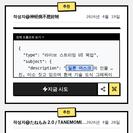
추천
작성자
@
神经病不想好转
2026년 4월 19일
전체 프롬프트 보기
{

  "type": "라이브 스트리밍 UI 목업",

  "subject": {

    "description": "
일론 머스크
의 인물 사
진, 미소 짓고 있으며 흰색 기술 도식 그래픽이 
그려진 검은색 티셔츠 착용",

    "background": "왼쪽에는 '
SPACEX
' 텍
지금 시도
스트가 있는 화면,…
추천
작성자
@
たねもみ 2.0 / TANEMOMI VER2.0
2026년 4월 20일