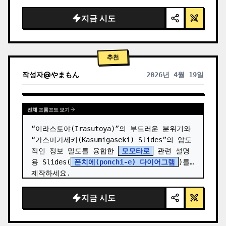
  "background": "
부드러운 보라색 및 파란색 
그라데이션
",

지금 시도
  "header": {

    "logo": "∞ {argument name=\"product 
name\" default=\"…
추천
작성자
@
やまもん
2026년 4월 19일
다른 모델 결과 보기
전체 프롬프트 보기
“이라스토야(Irasutoya)”의 부드러운 분위기와 
“가스미가세키(Kasumigaseki) Slides”의 압도
적인 정보 밀도를 융합한 
모모타로
 관련 설명
용 Slides(
폰치에(ponchi-e) 다이어그램
)를 
제작하세요.
지금 시도