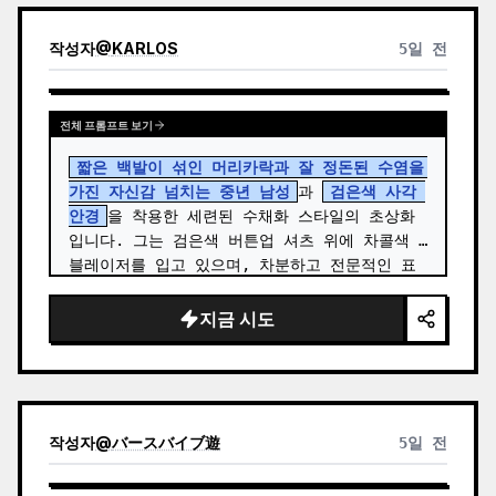
작성자
@
KARLOS
5일 전
전체 프롬프트 보기
짧은 백발이 섞인 머리카락과 잘 정돈된 수염을 
가진 자신감 넘치는 중년 남성
과 
검은색 사각 
안경
을 착용한 세련된 수채화 스타일의 초상화
입니다. 그는 검은색 버튼업 셔츠 위에 차콜색 
블레이저를 입고 있으며, 차분하고 전문적인 표
정으로 먼 곳을 사색하듯 바라보고 있습니다. 이 
작품은 사실적인 얼굴 묘사와 따뜻한 베이지, 회
지금 시도
색, 세피…
작성자
@
バースバイブ遊
5일 전