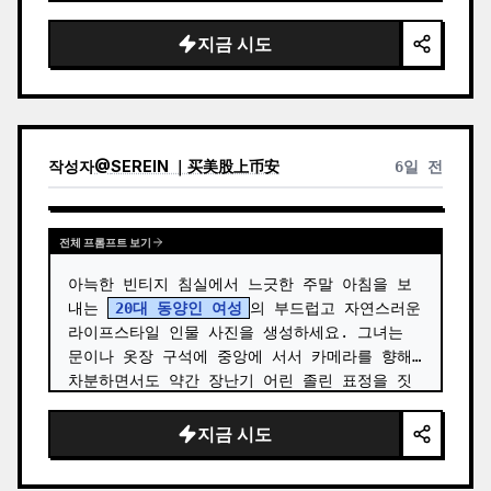
있으며, 따뜻하고 자연스러운 메이크업, 맑고 빛
나는 피부, 작은 링 귀걸이를 착용하고 카메라를 
지금 시도
정…
작성자
@
SEREIN ｜买美股上币安
6일 전
전체 프롬프트 보기
아늑한 빈티지 침실에서 느긋한 주말 아침을 보
내는 
20대 동양인 여성
의 부드럽고 자연스러운 
라이프스타일 인물 사진을 생성하세요. 그녀는 
문이나 옷장 구석에 중앙에 서서 카메라를 향해 
차분하면서도 약간 장난기 어린 졸린 표정을 짓
고 있으며, 맑은 눈, 은은한 메이크업, 사실적인 
피부 질감을 보여줍니다. …
지금 시도