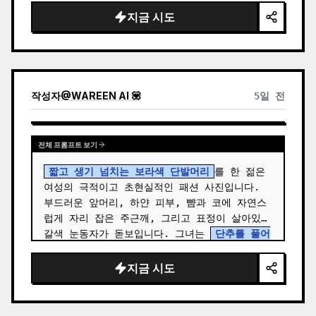
드레이프 판타지 의상을 착용하고 있습니다. …
지금 시도
작성자
@
WAREEN AI 💟
5일 전
전체 프롬프트 보기
짧고 생기 넘치는 보라색 단발머리
를 한 젊은 
여성의 극적이고 초현실적인 패션 사진입니다. 
부드러운 앞머리, 하얀 피부, 뺨과 코에 자연스
럽게 자리 잡은 주근깨, 그리고 표정이 살아있는 
갈색 눈동자가 돋보입니다. 그녀는 
단추를 풀어
헤친 밝은 빨간색 긴팔 면 셔츠
를 입고 그 안에 
몸에 딱 맞는 흰색 스쿱 넥 크롭 탑을 매치했으
지금 시도
며, 빈티…