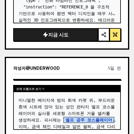
  "type": "진화 타임라인 인포그래픽",

  "instruction": "REFERENCE_0 을 구조적 
기반으로 사용하여 평면 벡터 디자인을 매우 사
실적인 3D 인포그래픽으로 변환하세요. 매끄러운 
경사로를 뚜렷한 돌계단으로 교체하고 모든 생물
을 고화질 실사 3D 모델로 업그레이드하세요.",

지금 시도
  "style": {

    "background": "{argument 
name=\"background style\" default=\"빈티
지 질감의 양피지\…
작성자
@
UNDERWOOD
5일 전
전체 프롬프트 보기
미니멀한 베이지색 방의 회색 카펫 위, 부드러운 
흰색 시트에 앉아 있는 성인 판타지 엘프 코스플
레이어의 실사풍 세로형 스마트폰 거울 셀카를 
생성하세요. 피사체는 
엘프 공주 코스플레이어
이며, 금색 체인 디테일과 얇은 팔찌, 금색 다리 
밴드, 연한 파란색 꽃 장식이 달린 섬세한 흰색 