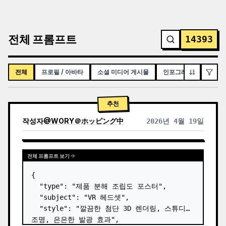
전체 프롬프트
14393
전체
프로필 / 아바타
소셜 미디어 게시물
인포그래픽 / 교육용 시
추천
작성자
@
WORY＠ホッピング中
2026년 4월 19일
전체 프롬프트 보기
{

  "type": "제품 분해 조립도 포스터",

  "subject": "VR 헤드셋",

  "style": "깔끔한 첨단 3D 렌더링, 스튜디오 
조명, 은은한 발광 효과",
