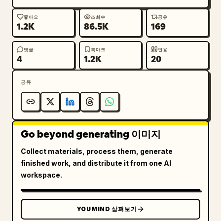
(Eyes Up)\n42. AU64 - 눈동자 아래로 (Eyes 
Down)\n43. AU71 - 미간 찌푸림 (Brow 
좋아요
조회수
공유
1.2K
86.5K
169
Furrow)\n44. AU72 - 미간 솟음 (Brow 
Bulge)\n45. AU81 - 씹기 (Chewing)\n46. AU82 - 
댓글
북마크
인용
콧구멍 확장 (Nostril Dilator)\n47. AU83 - 콧구
4
1.2K
20
멍 수축 (Nostril Compressor)\n48. AU84 - 혀 올
리기 (Tongue Up)\n49. AU85 - 혀 내밀기 (Tongue 
공유
Out)
Go beyond generating 이미지
Collect materials, process them, generate
finished work, and distribute it from one AI
workspace.
YOUMIND 살펴보기