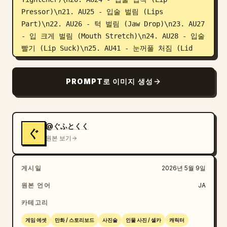
Pressor)\n21. AU25 - 입술 벌림 (Lips 
Part)\n22. AU26 - 턱 벌림 (Jaw Drop)\n23. AU27 
- 입 크게 벌림 (Mouth Stretch)\n24. AU28 - 입술 
빨기 (Lip Suck)\n25. AU41 - 눈꺼풀 처짐 (Lid 
Droop)\n26. AU42 - 눈 가늘게 뜨기 (Slit 
Eyes)\n27. AU43 - 눈 감기 (Eyes Closed)\n28. 
PROMPT로 이미지 생성
AU44 - 눈 찡그리기 (Squint)\n29. AU45 - 눈 깜빡
임 (Blink)\n30. AU46 - 윙크 (Wink)\n31. AU51 - 
고개 왼쪽으로 돌리기 (Head Turn Left)\n32. AU52 
- 고개 오른쪽으로 돌리기 (Head Turn Right)\n33. 
@ぐふとくく
ぐ
AU53 - 고개 들기 (Head Up)\n34. AU54 - 고개 숙
원본 보기
이기 (Head Down)\n35. AU55 - 고개 왼쪽으로 기울
이기 (Head Tilt Left)\n36. AU56 - 고개 오른쪽으
게시일
2026년 5월 9일
로 기울이기 (Head Tilt Right)\n37. AU57 - 고개 
앞으로 내밀기 (Head Forward)\n38. AU58 - 고개 
원본 언어
JA
뒤로 젖히기 (Head Back)\n39. AU61 - 눈동자 왼쪽
카테고리
으로 (Eyes Turn Left)\n40. AU62 - 눈동자 오른쪽
으로 (Eyes Turn Right)\n41. AU63 - 눈동자 위로 
게임 에셋
만화 / 스토리보드
사진술
인물 사진 / 셀카
캐릭터