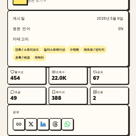
원본 보기
게시일
2026년 5월 9일
원본 언어
EN
카테고리
만화 / 스토리보드
일러스트레이션
수채화
레트로 / 빈티지
초록 / 배경
캐릭터
좋아요
조회수
공유
454
22.0K
67
댓글
북마크
인용
49
388
2
공유