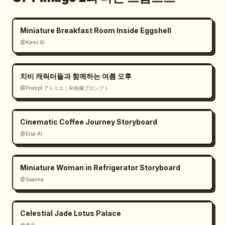
Miniature Breakfast Room Inside Eggshell
@Kami AI
치비 캐릭터들과 함께하는 여름 오후
@Prompt アトリエ｜AI画像プロンプト
Cinematic Coffee Journey Storyboard
@Elsa Ai
Miniature Woman in Refrigerator Storyboard
@Soaima
Celestial Jade Lotus Palace