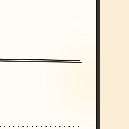
/imagine prompt: cinematic, cyberpunk s
unset, neon colors, 8k --v 6.0