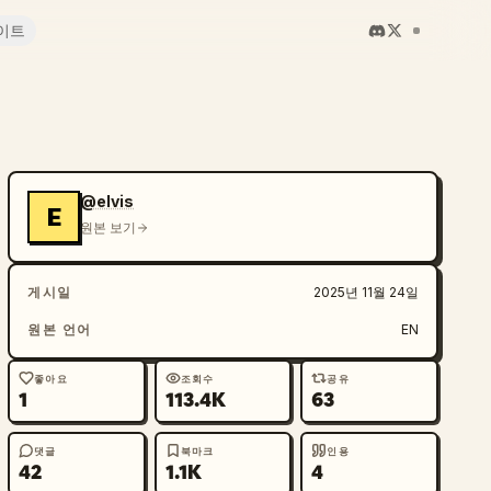
이트
@elvis
E
원본 보기
게시일
2025년 11월 24일
원본 언어
EN
좋아요
조회수
공유
1
113.4K
63
댓글
북마크
인용
42
1.1K
4