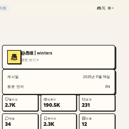
이트
@愚瞳 | winterx
愚
원본 보기
게시일
2025년 11월 19일
원본 언어
EN
좋아요
조회수
공유
2.7K
190.5K
231
댓글
북마크
인용
34
2.3K
12