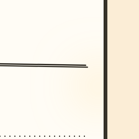
/imagine prompt: cinematic, cyberpunk s
unset, neon colors, 8k --v 6.0