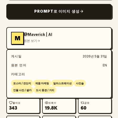
PROMPT로 이미지 생성
@Maverick | AI
M
원본 보기
게시일
2026년 5월 31일
원본 언어
EN
카테고리
포스터 / 전단지
제품 마케팅
일러스트레이션
사진술
인물 사진 / 셀카
도시 풍경 / 거리
좋아요
조회수
공유
343
19.8K
60