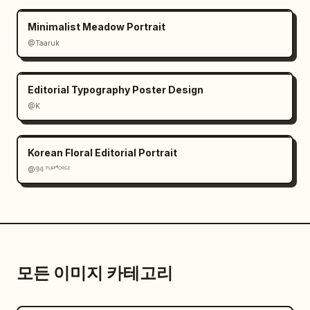
Minimalist Meadow Portrait
@Taaruk
Editorial Typography Poster Design
@K
Korean Floral Editorial Portrait
@𝟡𝟜 ᴾᴸᴬʸᶠᴼᴿᴳᴱ
모든 이미지 카테고리