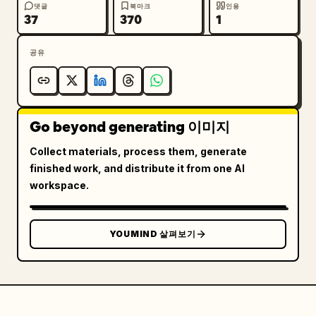
댓글
북마크
인용
37
370
1
공유
Go beyond generating 이미지
Collect materials, process them, generate
finished work, and distribute it from one AI
workspace.
YOUMIND 살펴보기