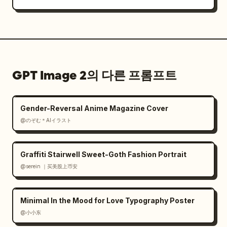
GPT Image 2의 다른 프롬프트
Gender-Reversal Anime Magazine Cover
@のぞむ＊AIイラスト
Graffiti Stairwell Sweet-Goth Fashion Portrait
@serein ｜买美股上币安
Minimal In the Mood for Love Typography Poster
@小小东