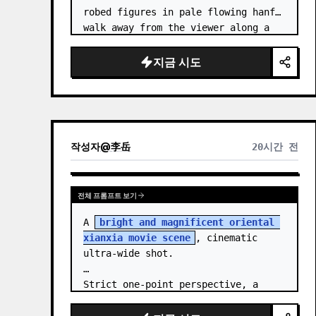
robed figures in pale flowing hanfu 
walk away from the viewer along a 
glossy white-jade bridge toward an 
enormous ornate palace gate rising 
지금 시도
from a mirror-still l…
작성자
@
李岳
20시간 전
전체 프롬프트 보기
A 
bright and magnificent oriental 
xianxia movie scene
, cinematic 
ultra-wide shot.

Strict one-point perspective, a 
grand heavenly staircase paved with 
light golden jade, passing through 