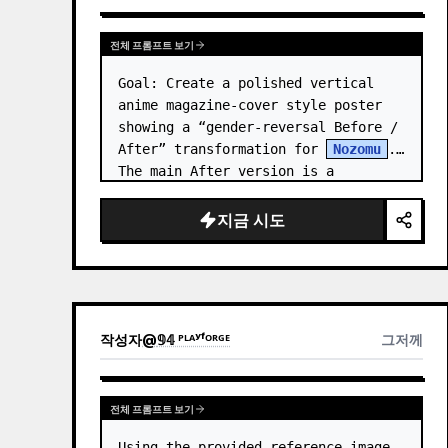
전체 프롬프트 보기
Goal: Create a polished vertical 
anime magazine-cover style poster 
showing a “gender-reversal Before / 
After” transformation for 
Nozomu
. 
The main After version is a 
beautiful, cool, androgynous anime 
boy who preserves…
지금 시도
작성자
@
𝟡𝟜 ᴾᴸᴬʸᶠᴼᴿᴳᴱ
그저께
전체 프롬프트 보기
Using the provided reference image 