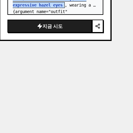
expressive hazel eyes
, wearing a 
{argument name="outfit" 
default="stylish monochrome deep 
red streetwear outfit consisting of 
지금 시도
a…