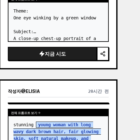
Theme:

One eye winking by a green window

Subject:

A close-up chest-up portrait of a 
young woman wearing a 
white lace-
trimmed dress
 leaning her cheek on 
지금 시도
one hand and smiling with one eye 
closed at a wooden table in a 
{argum…
작성자
@
ELISIA
20시간 전
전체 프롬프트 보기
stunning 
young woman with long 
wavy dark brown hair, fair glowing 
skin, soft natural makeup, and 