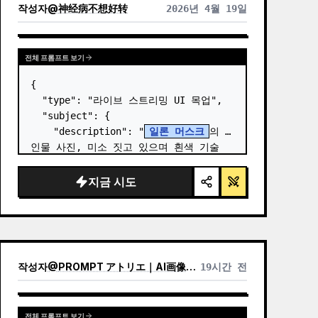
작성자
@
神经病不想好转
2026년 4월 19일
전체 프롬프트 보기
{

  "type": "라이브 스트리밍 UI 목업",

  "subject": {

    "description": "
일론 머스크
의 
인물 사진, 미소 짓고 있으며 흰색 기술 
도식 그래픽이 그려진 검은색 티셔츠 착
용",

지금 시도
    "background": "왼쪽에는 
'
SPACEX
' 텍스트가 있는 화면,…
작성자
@
PROMPT アトリエ｜AI画像プロンプト
19시간 전
전체 프롬프트 보기