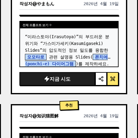
작성자
@
やまもん
2026년 4월 19일
다른 모델 결과 보기
전체 프롬프트 보기
“이라스토야(Irasutoya)”의 부드러운 분
위기와 “가스미가세키(Kasumigaseki) 
Slides”의 압도적인 정보 밀도를 융합한 
모모타로
 관련 설명용 Slides(
폰치에
(ponchi-e) 다이어그램
)를 제작하세요.
지금 시도
추천
작성자
@
知识猫图解
2026년 4월 19일
전체 프롬프트 보기