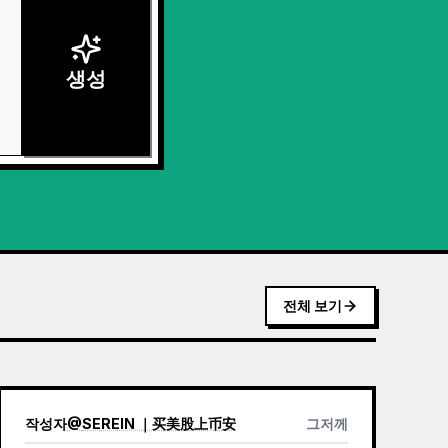
생성
전체 보기
작성자
@
SEREIN ｜买美股上币安
그저께