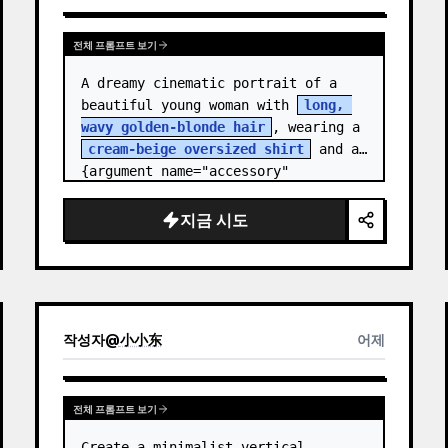
전체 프롬프트 보기
A dreamy cinematic portrait of a 
beautiful young woman with 
long, 
wavy golden-blonde hair
, wearing a 
cream-beige oversized shirt
 and a 
{argument name="accessory" 
default="black leather…
지금 시도
작성자
@
小小东
어제
전체 프롬프트 보기
Create a minimalist vertical 