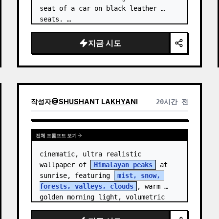
seat of a car on black leather 
seats. …
지금 시도
작성자
@
SHUSHANT LAKHYANI
20시간 전
전체 프롬프트 보기
cinematic, ultra realistic 
wallpaper of 
Himalayan peaks
 at 
sunrise, featuring 
mist, snow, 
forests, valleys, clouds
, warm 
golden morning light, volumetric 
sun rays, dramatic…