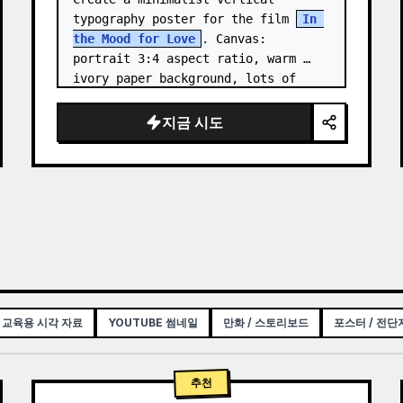
typography poster for the film 
In 
the Mood for Love
. Canvas: 
portrait 3:4 aspect ratio, warm 
ivory paper background, lots of 
negative space, centered 
composition. …
지금 시도
 교육용 시각 자료
YOUTUBE 썸네일
만화 / 스토리보드
포스터 / 전단
추천