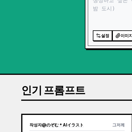
설정
이미
인기 프롬프트
작성자
@
のぞむ＊AIイラスト
그저께