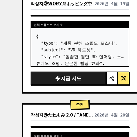
작성자
@
WORY＠ホッピング中
2026년 4월 19일
전체 프롬프트 보기
{

  "type": "제품 분해 조립도 포스터",

  "subject": "VR 헤드셋",

  "style": "깔끔한 첨단 3D 렌더링, 스
튜디오 조명, 은은한 발광 효과",

  "background": "
부드러운 보라색 및 
파란색 그라데이션
",

지금 시도
  "header": {

    "logo": "∞ {argument 
name=\"product name\" default=\"…
추천
작성자
@
たねもみ 2.0 / TANEMOMI VER2.0
2026년 4월 20일
전체 프롬프트 보기