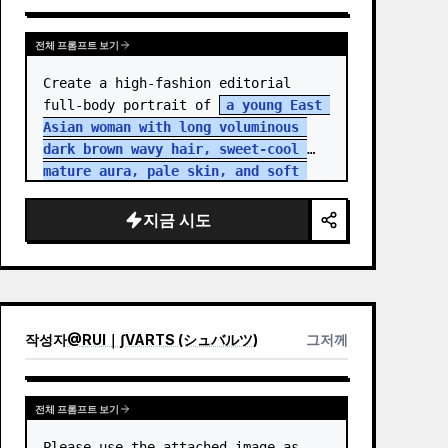
전체 프롬프트 보기
Create a high-fashion editorial 
full-body portrait of 
a young East 
Asian woman with long voluminous 
dark brown wavy hair, sweet-cool 
mature aura, pale skin, and soft 
but intense eye contact
 standing 
in an aband…
지금 시도
작성자
@
RUI｜∫VARTS (シュバルツ)
그저께
전체 프롬프트 보기
Please use the attached image as 