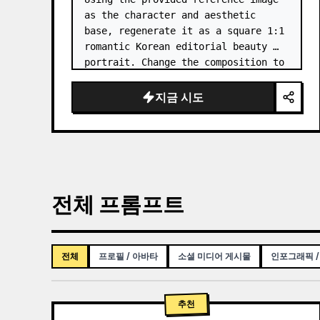
as the character and aesthetic 
base, regenerate it as a square 1:1 
romantic Korean editorial beauty 
portrait. Change the composition to 
a softer side-profile close-up with 
the subject facing right, eyes 
지금 시도
closed, gently smellin…
전체 프롬프트
전체
프로필 / 아바타
소셜 미디어 게시물
인포그래픽 /
추천