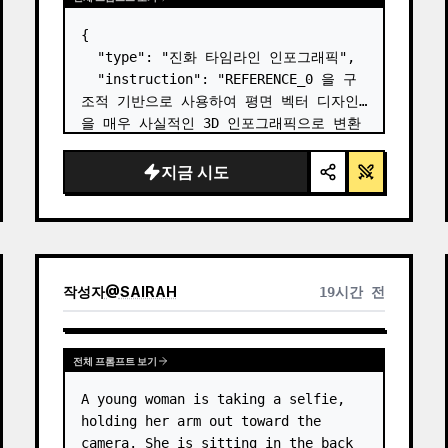
{

  "type": "진화 타임라인 인포그래픽",

  "instruction": "REFERENCE_0 을 구
조적 기반으로 사용하여 평면 벡터 디자인
을 매우 사실적인 3D 인포그래픽으로 변환
하세요. 매끄러운 경사로를 뚜렷한 돌계단
으로 교체하고 모든 생물을 고화질 실사 
지금 시도
3D 모델로 업그레이드하세요.",

  "style": {

    "background": "{argument 
name=\"background style\" 
default=\"빈티지 질감의 양피지\…
작성자
@
SAIRAH
19시간 전
전체 프롬프트 보기
A young woman is taking a selfie, 
holding her arm out toward the 
camera. She is sitting in the back 