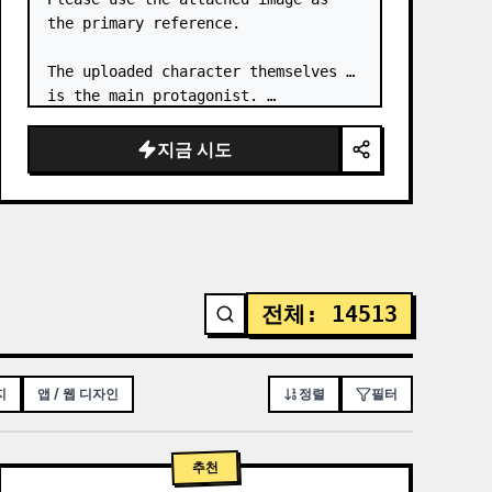
the primary reference.

The uploaded character themselves 
is the main protagonist. …
지금 시도
전체
:
14513
지
앱 / 웹 디자인
정렬
필터
추천