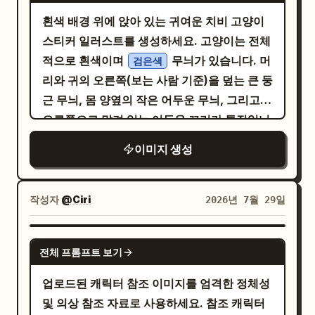
마세요. 메인 캐릭터(MAIN CHARACTER) 업
이감과 시각적 드라마를 더하는 은은한 빛줄기
흰색 배경 위에 앉아 있는 귀여운 치비 고양이
로드된 인물을 프리미엄 픽사 스타일 3D 치비
가 배치되어 있습니다. 오른쪽 하단에는 "You
스티커 일러스트를 생성하세요. 고양이는 전체
버전으로 생성하여 "
"이
GOOD MORNING
Look Beautiful"이라는 우아한 흰색 캘리그라
적으로 흰색이며
무늬가 있습니다. 머
검은색
라고 적힌 거대한 파스텔 톤 3D 글자 위에 편안
피가 새겨져 있으며, 그 주변을 섬세한 나비, 작
리와 귀의 오른쪽(보는 사람 기준)을 덮는 큰 둥
하게 앉히세요. 캐릭터는 따뜻한 미소를 짓고
은 하트, 반짝이는 별, 꽃 장식, 우아한 소용돌
근 무늬, 몸 양옆의 작은 어두운 무늬, 그리고
있어야 하며
이 문양이 감싸며 전체 구성에 완벽하게 녹아들
오른쪽으로 말려 있는 어두운 꼬리가 특징입니
세라믹 커피 머그잔을 들고 편안한 자세를 취하고
어 있습니다. 스타일: 픽사 퀄리티 3D 캐리커
다. 크고 삼각형인 귀 안쪽은 부드러운 분홍색
있어야
이미지 생성
처, 디즈니 스타일의 매력, 프리미엄 디지털 일
으로 표현하고, 아주 작은 검은색 타원형 코, 작
합니다. 머그잔은 텍스트나 로고 없이 단순한
러스트레이션, 영화 같은 조명, 볼륨감 있는 글
고 뾰로통한 고양이 입, 양 볼에 세 개씩 있는
형태를 유지하세요. 미니 캐릭터(MINI
로우, HDR 색 보정, 광택 렌더링, 초현실적인
수염, 그리고
모양의 감은 눈을 그려주
ーー
작성자
@Ciri
2026년 7월 29일
CHARACTERS) 메인 캐릭터 주변에 동일 인
질감, 표현력이 풍부한 얼굴 특징, 생동감 넘치
세요. 양 볼에는 세 개의 진한 선이 들어간 분홍
물의 귀여운 미니어처 버전들을 여러 명 배치하
는 따뜻한 색감, 럭셔리 포스터 디자인, 완벽한
색 타원형 볼터치를 추가하세요. 굵고 매끄러
세요. 각 캐릭터는
GPT IMAGE 2
전체 프롬프트 보기
구도, 선명한 초점, 잡지 커버 미학, 소셜 미디
운 검은색 외곽선, 발가락 선이 보이는 둥글고
커피 따르기, 응원 문구 들기, 커피 즐기기, 책 읽기,
작은 식물에 물 주기, 분홍색 하트 안기, 컵케이크
어 최적화, 높은 공유 가치, 감동적이고 희망찬
단순화된 발, 캐릭터 주변의 흰색 스티커 다이
업로드된 캐릭터 참조 이미지를 엄격한 정체성
서빙하기, 동기 부여 칠판 들기 등 각기 다른 활기찬
분위기, 걸작, 수상 경력에 빛나는 예술 작품,
아침 활동을 수행
컷 테두리, 그리고 스티커 가장자리 바깥쪽으
및 의상 참조 자료로 사용하세요. 참조 캐릭터
8K 초고화질, 날카로운 디테일, 3:4 세로 비율.
중이어야 합니다. 모든 미니 캐릭터는 장난기