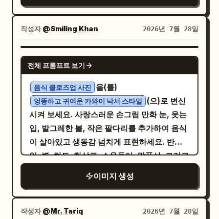
배치하세요. 첫째, 흰색 세일러 스타일 군복과
정 - 벽화와 어울리는 귀여운 포즈를 능동적으
메이션 스타일의 벽화처럼 보여야 합니다. 분
흰색 정모를 쓰고 커다란 빨간색 안경을 쓴 연
로 취해야 함 - 뻣뻣하게 서 있지 않아야 함 - 의
위기는 귀엽고, 장난스럽고, 밝고, 트렌디하며,
보라색 머리의 작은 소녀가 'Popcorn'이라고
작성자
@Smiling Khan
2026년 7월 28일
상을 관련 없는 패션으로 바꾸지 말 것 실제 인
매력적이고, 소셜 미디어에 적합해야 합니다.
적힌 거대한 빨간 팝콘 통과 핫도그 옆에 서 있
물의 포즈: 벽화 옆에서 잘 어울리는 귀엽고 장
주요 스타일 방향: 검은색 낙서 그림자 컨셉이
습니다. 둘째, 빨간색 포인트가 들어간 모자를
NANO BANANA PRO
난스러운 포즈 중 하나를 선택하세요: - 양손을
아닙니다. 실사 인물 + 다채롭고 귀여운 치비
전체 프롬프트 보기
쓰고 소총을 든 짙은 회색 군복 차림의 금발 소
볼 옆에 대고 귀여운 솜방망이처럼 만들기 - 한
벽화 컨셉입니다. 벽화는 벽에 직접 그려진 깔
녀가 회의적인 표정으로 서 있습니다. 셋째, 검
을(를)
쪽 다리를 살짝 들기 - 장난스러운 아이돌 같은
음식 클로즈업 사진
끔하지만 손으로 그린 듯한 2D 애니메이션/치
은색과 주황색이 섞인 전술 복장을 한 금발 소
(으)로 변신
포즈 - 수줍지만 귀여운 포즈 - 작은 손가락 하
엉뚱하고 귀여운 카와이 낙서 스타일
비 그림처럼 보여야 합니다. 실사 인물: - 사실
녀가 체크무늬 피크닉 매트에 앉아 커다란 쌍안
시켜 보세요. 사랑스러운 손그림 만화 눈, 웃는
트 - 장난스럽게 튀어 오르는 포즈 - 달콤한 미
적인 인물 사진 - 전신 또는 거의 전신 프레이밍
경을 눈에 대고 코믹하게 침을 흘리고 있습니
입, 발그레한 볼, 작은 팔다리를 추가하여 음식
소를 지으며 살짝 기대기 - 얼굴 옆에 손을 구부
- 업로드된 참조 이미지와 동일한 본인 확인 -
다. 매트 앞에는 쌍안경 한 쌍을 추가로 놓아주
이 살아있고 생동감 넘치게 표현하세요. 반짝
린 귀여운 '냥' 포즈 - 현실적이고 균형 잡힌 가
참조 이미지와 동일한 의상 스타일 및 주요 세
세요. 서 있는 소녀들 위에는 정확히 2개의 일
임, 별, 하트, 화살표, 소용돌이, 말풍선, 그리고
벼운 점프 포즈 포즈는 과장되거나 신체적으로
부 사항 - 자연스럽고 사진이 잘 받는 포즈 - 귀
본어 말풍선을 포함하세요:
캐주얼한 마커 스타일의 귀여운 손글씨 문구 등
어색하지 않고 실제 인물에게 자연스럽게 느껴
엽고, 장난스럽고, 약간 수줍거나 장난기 어린
이미지 생성
및
. 오른
元アイドルですね。
アイドルよね？
장난기 넘치는 흰색 낙서로 주변을 꾸며보세
져야 합니다. 치비 벽화 일러스트: - 일러스트
표정 - 인물은 벽화와 어울리는 귀여운 포즈를
쪽 상단 절반에는 쌍안경을 든 소녀의 커다란
요. 작은 왕관, 파티 모자, 선글라스, 망토와 같
는 업로드된 동일 인물의 귀엽고 다채로운 2D
적극적으로 취해야 함 - 인물이 뻣뻣하게 서 있
뭉게구름 모양 생각 풍선을 추가하세요. 그 안
은 작은 액세서리를 추가하여 음식에 재미있는
치비 버전이어야 합니다. - 실제 인물 옆 벽면에
작성자
@Mr. Tariq
2026년 7월 28일
지 않도록 할 것 - 의상을 관련 없는 패션으로