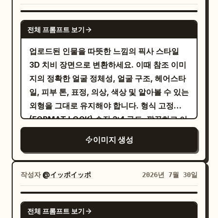
text. Composition should feel intimate,
니다. 구도/카메라: 세로형 3:4 비율. 인물을 중
는 완벽하게 정렬된 하얀 치아를 드러내며 눈부
mysterious, cute, and slightly unsettling,
앙에 배치한 무릎 위부터 전신까지의 초상화.
시게 활짝 웃고 있습니다. 그녀는 우아한 진주
GPT IMAGE 2
like dark J-pop / gothic electronic music
치비 캐릭터들이 그녀 주변에 리듬감 있게 배치
전체 프롬프트 보기
귀걸이를 착용하고 있으며, 은은한 반짝임이
cover art. Keep the face filling most of
되어 있습니다. 얕은 피사계 심도. 질감/스타
강조된
반짝이는 로즈 핑크 새틴 버튼업 블라우스
업로드된 인물을 따뜻한 느낌의 픽사 스타일
the canvas, crop the hair and outfit at
일: 메인 인물과 툇마루는 고화질의 사실적인
와 소매를 걷어 올린 모습, 사실적인 원단 움직
3D 치비 장면으로 변환하세요. 이때 참조 이미
the edges, avoid realism, avoid extra
사진 스타일로 표현. 작은 캐릭터들은 세련된
임이 느껴지는 고급스러운 블랙 미디 스커트,
지의 정확한 얼굴 정체성, 얼굴 구조, 헤어스타
characters, and do not add logos,
3D 치비 모델로 렌더링되었습니다. 흰색, 분홍
그리고 광택이 나는 머스터드 옐로우 컬러의 디
일, 피부 톤, 표정, 의상, 색상 및 알아볼 수 있는
watermark, or text.
색, 노란색의 손그림 라인 아트가 하트, 태양,
자이너 힐을 신고 있습니다. 그녀는 한쪽 무릎
외형을 그대로 유지해야 합니다. 형식 고정
"SUMMER", "HAPPY"와 같은 낙서와 함께
을 살짝 굽힌 생기 있고 자신감 넘치는 포즈로
(FORMAT LOCK) 수직 3:4 구도. 깔끔하고 이
덧입혀져 있습니다. 부정적 프롬프트: 메인 피
블라우스 양옆을 잡고 있어 에너제틱하고 매력
음새 없는 흰색 스튜디오 배경. 중앙 집중식 밝
사체와 치비 캐릭터의 얼굴이 섞이지 않도록 할
이미지 생성
적인 실루엣을 연출합니다. 그녀의 뒤편에는
은 구도. 고급스러운 연하장 느낌. 거대한 텍스
것; 손과 병의 파지법을 자연스럽게 유지할 것;
동일한 행복한 얼굴의 거대한 반투명 단색 초상
트가 장면의 중심 구조를 유지해야 합니다. 정
풍경이나 금붕어 어항을 생략하지 말 것.
화가
체성 고정(IDENTITY LOCK) 업로드된 이미지
작성자
@イッポイッポ
2026년 7월 30일
타오르는 듯한 오렌지색, 황금빛 노란색, 따뜻한 호
의 정확한 얼굴 특징, 헤어스타일, 피부 톤, 신
박색 수채화 질감의 숨 막히게 아름다운 배경
체 비율, 의상, 신발 및 전반적인 정체성을 유지
과 부드럽게 어우러져 있으며, 빛나는 입자, 페
GPT IMAGE 2
전체 프롬프트 보기
하세요. 얼굴을 재설계하거나 의상을 변경하지
인트 스플래시, 몽환적인 보케 조명, 그리고 깊