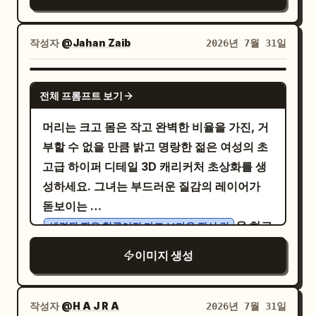
She wears a dark frilly gothic outfit with
쪽 상단에는 유리 풍경이 걸려 있고, 오른쪽 하
polished cartoon chibi character, sharp
a small collar and a black choker or strap
단에는 금붕어 어항과 둥근 꽃무늬 부채가 놓여
full-body composition, soft studio
featuring a vivid pink buckle accent near
있습니다. 캐릭터/표정: 카메라를 향해 부드럽
작성자
@Jahan Zaib
2026년 7월 31일
lighting, subtle floor shadow, editorial
the bottom center. Use a moody night
고 친근한 미소를 지으며 왼쪽을 살짝 바라보고
realism, no text, no watermark, vertical
palette of navy, charcoal, black, icy
있습니다. 부드러운 달걀형 얼굴, 아몬드 모양
GPT IMAGE 2
2:3 aspect ratio.
전체 프롬프트 보기
white, muted cyan, and small magenta-
의 밝은 갈색 눈, 자연스러운 얇은 눈썹. 갈색
pink highlights. Lighting should be
긴 머리는 얇은 앞머리와 함께 하이 하프업 스
머리는 크고 몸은 작고 완벽한 비율을 가진, 거
dramatic and cinematic: strong diagonal
타일로 묶었으며, 작은
을 하고
하늘색 꽃 장식
부할 수 없을 만큼 밝고 명랑한 젊은 여성의 초
shadow across the face, soft pinkish rim
있습니다. 의상/포즈: V넥과 레이스 패턴이 들
고급 하이퍼 디테일 3D 캐리커처 초상화를 생
light on the cheek and mouth, high
어간
민소매 니트 탑에 흰색 롱 플레어
하늘색
성하세요. 그녀는 부드러운 질감의 레이어가
contrast, glossy eyes, deep background
스커트를 매치했습니다. 오른손으로 병을 들고
돋보이는
darkness, subtle grain, bloom, and
왼손은 바닥을 짚어 몸을 지탱하고 있습니다.
을 하고
세련된 짧은 헝클어진 다크 브라운 픽시 컷
painterly anime cel-shading. Background
배경/조명: 열린 쇼지 문과 활기찬 초록색 정원
있으며, 장난스럽게 위를 바라보는 크고 반짝
이미지 생성
is abstract, dark, and crowded with
이 보이는
. 왼쪽 상단
일본 전통 가옥의 툇마루
이는 짙은 갈색 눈, 길게 말린 속눈썹, 자연스럽
indistinct gothic shapes, ribbons, hair,
에서 들어오는 부드러운 자연광이 피부, 머리
고 숱 많은 눈썹, 빛나는 도자기 같은 피부, 발
and faint sparkles, with no readable
카락, 바닥에 따뜻한 얼룩무늬 빛을 만들어냅
그레한 볼, 그리고 행복을 즉각적으로 발산하
작성자
@H A J R A
2026년 7월 31일