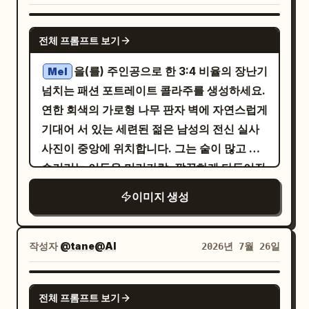
에는 긴 연갈색 머리의 웨딩드레스를 입은 젊은
개성을 부여하세요. 원래의 음식 사진은 사실
직접 그려진 것처럼 보여야 합니다. - 현실적인
바꾸지 말 것. 실사 인물 포즈: 벽화 옆에서 잘
여성과 화려한 검은색 정복을 입은 잘생긴 흑발
적으로 유지하면서 그 위에 깔끔한 스케치 낙서
제2의 인물이 아님 - 3D 캐릭터가 아님 - 검은
GPT IMAGE 2
어울리는 귀엽고 장난스러운 포즈 중 하나를 선
남성이 거의 키스할 듯한 로맨틱한 판타지 장면
전체 프롬프트 보기
를 덧입히는 방식입니다.
그림자가 아님 - 단순한 졸라맨이 아님 - 무작
택하세요: - 양손을 볼 옆에 대고 귀여운 발처럼
이 그려져 있으며, 반짝임과 부드러운 분홍빛,
(노란색, 분홍색,
위 애니메이션 캐릭터가 아님 - 관련 없는 별개
부드러운 파스텔톤 포인트 컬러
을(를) 주인공으로 한 3:4 비율의 장난기
만드는 포즈 - 한쪽 다리를 살짝 든 포즈 - 장난
Mel
떨어지는 장미 꽃잎으로 둘러싸여 있습니다.
민트색, 하늘색)를 하이라이트로 적절히 사용
의 소녀가 아님 - 헤어스타일 실루엣, 머리 색
넘치는 패션 포트레이트 콜라주를 생성하세요.
스러운 아이돌 같은 포즈 - 수줍지만 귀여운 포
오른쪽 하단 도시 위에는 원형 삽입 말풍선을
하여 아늑하고 유쾌하며 인스타그램에 올리기
상, 액세서리, 의상 실루엣, 색상 팔레트 및 전
연한 회색의 가로형 나무 판자 벽에 자연스럽게
즈 - 작은 하트 제스처 - 장난스럽게 튀어 오르
추가하여, 앉아 있는 여성이 로맨틱한 커플의
좋은 감성을 유지하세요. 전체적인 느낌은 음
반적인 분위기를 통해 실제 인물과 명확하게 닮
기대어 서 있는 세련된 젊은 남성의 전신 실사
는 듯한 포즈 - 달콤한 미소를 지으며 살짝 기댄
화면이나 액자를 보고 있는 실내 모습을 보여주
식을 주인공으로 유지하면서도, 장난스럽고 마
아야 합니다. - 크고 표현력이 풍부한 눈, 둥글
사진이 중앙에 위치합니다. 그는 숱이 많고 곱
포즈 - 손을 얼굴 근처에서 웅크린 귀여운 '냥'
세요. 깔끔하고 디테일한 애니메이션 선화, 부
음이 따뜻해지는 매력적인 손그림 다이어리 페
고 귀여운 얼굴, 작은 신체 비율, 부드러운 애니
슬거리는 어두운 머리카락, 깔끔하게 다듬어진
포즈 - 사실적이면서도 균형 잡힌 부드러운 점
드러운 셀 채색, 관찰자들은 귀여운 치비 비율
이지처럼 보여야 합니다.
메이션 스타일의 채색을 사용하세요. - 치비는
턱수염, 따뜻한 중간 톤의 피부, 표정이 풍부한
프 포즈. 포즈는 과장되거나 신체적으로 어색
로, 판타지 풍선 안은 더 세련된 로맨틱 순정 만
이미지 생성
실제 인물의 포즈를 더 과장되고 귀엽게 표현해
어두운 눈을 가졌으며, 살짝 옆을 바라보며 차
하지 않고 실제 인물에게 자연스럽게 느껴져야
화 스타일로 렌더링하세요. 채도가 높은 색상,
야 합니다. - 치비는 벽화의 일부로서 즐겁게 점
분하고 자신감 넘치는 표정을 짓고 있습니다.
합니다. 치비 벽화: - 일러스트는 업로드된 동
선명한 외곽선, 장난스러운 코미디 분위기를
프하거나 포즈를 취하거나 살짝 떠 있는 것처럼
밝은 파란색 오버사이즈 데님 재킷, 흰색 티셔
일 인물의 귀엽고 다채로운 2D 치비 버전이어
작성자
@tane@AI
2026년 7월 26일
연출하고, 워터마크나 추가 캐릭터, 지정된 라
보일 수 있습니다. 벽화 세부 정보: - 부드럽고
츠, 연청색 루즈핏 청바지, 흰색 운동화, 은색
야 함 - 실제 인물 옆 벽에 직접 그려진 것처럼
벨 외의 추가 텍스트는 넣지 마세요.
깔끔한 선 - 따뜻한 파스텔 톤 색상 - 귀여운 애
시계, 그리고 대각선으로 멘 작은 하늘색 크로
보여야 함 - 실존하는 두 번째 인물이 아님 - 3D
GPT IMAGE 2
니메이션/치비 렌더링 - 가벼운 손그림 질감 -
전체 프롬프트 보기
스백을 착용시켜 주세요. 양손은 주머니에 넣
캐릭터가 아님 - 검은색 그림자가 아님 - 단순