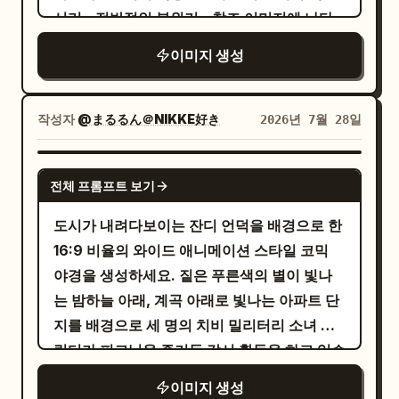
속 치비는 서로 비슷한 장난스러운 포즈를 함께
서리 - 전반적인 분위기 - 참조 이미지에 나타
추가 팔다리, 메인 캐릭터 중복, 잘못된 해부학
취합니다. 치비 일러스트는 별개의 실존 인물
난 의상 및 스타일링. 업로드된 참조 이미지에
적 구조, 플라스틱 질감, 복잡한 구도, 어두운
이미지 생성
이 아닌, 동일 인물을 귀엽게 손으로 그린 애니
없는 특정 캐릭터 특성을 임의로 추가하지 마세
조명, 거친 그림자, 로고, 워터마크, 텍스트 아
메이션 스타일의 벽화처럼 보여야 합니다. 분
요. 모든 본인 확인, 헤어스타일, 액세서리, 의
티팩트 또는 비현실적인 3D 렌더링은 피하세
위기는 귀엽고, 장난스럽고, 밝고, 트렌디하며,
상, 색상 및 스타일링 세부 정보는 업로드된 참
작성자
@まるるん＠NIKKE好き
2026년 7월 28일
요.
매력적이고, 소셜 미디어에 적합해야 합니다.
조 이미지에서 직접 추론해야 합니다. 다음을
주요 스타일 방향: 검은색 낙서 그림자 컨셉이
보여주는 고품질 혼합 스타일의 세로형 초상화
GPT IMAGE 2
아닙니다. 현실적인 인물 + 다채롭고 귀여운 치
전체 프롬프트 보기
를 생성하세요: 1. 업로드된 캐릭터/인물의 실
비 벽화 컨셉입니다. 벽화는 벽에 직접 그려진
사 전신 버전 2. 벽면에 함께 그려진 동일 인물
도시가 내려다보이는 잔디 언덕을 배경으로 한
세련된 2D 애니메이션/치비 그림처럼 보여야
의 귀엽고 다채로운 2D 치비 일러스트 버전. 핵
16:9 비율의 와이드 애니메이션 스타일 코믹
합니다. 실제 인물: - 현실적인 인물 사진 - 전신
심 컨셉: 실제 인물이 자신의 모습이 그려진 크
야경을 생성하세요. 짙은 푸른색의 별이 빛나
또는 거의 전신이 나오는 구도 - 업로드된 참조
고 다채로운 치비 벽화 옆에서 귀엽게 포즈를
는 밤하늘 아래, 계곡 아래로 빛나는 아파트 단
이미지와 동일하게 알아볼 수 있는 정체성 - 참
취하고 있습니다. 실제 인물과 일러스트 속 치
지를 배경으로 세 명의 치비 밀리터리 소녀 캐
조 이미지와 동일한 의상 스타일 및 주요 세부
비 버전은 서로 비슷한 장난스러운 포즈를 취하
릭터가 피크닉을 즐기듯 감시 활동을 하고 있습
사항 - 자연스럽고 사진이 잘 받는 포즈 - 귀엽
고 있습니다. 치비 일러스트는 다른 실존 인물
니다. 왼쪽 전경에는 정확히 3명의 치비 소녀를
고, 장난스럽고, 약간 수줍거나 장난기 어린 표
이미지 생성
이 아닌, 동일 인물을 귀엽게 손으로 그린 애니