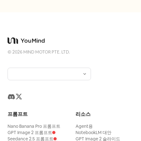
락, 잘못된 손, 잘못된 해부학, 붙여넣은 얼굴,
일링 - 포즈와 어울리는 장난스러움 - 부드러운
굳은 표정, 지나치게 인위적인 AI 얼굴
파스텔 분위기 - 소셜 미디어 친화적 - 깔끔한
구성 - 높은 디테일 - 명백한 AI 오류 없음. 부정
적 프롬프트(Negative prompt): 검은색 낙서
그림자, 검은색 선화만 있는 경우, 일반적인 그
림자, 사실적인 두 번째 인물, 3D 캐릭터, 무작
©
2026
MIND MOTOR PTE. LTD.
위 애니메이션 소녀, 관련 없는 치비, 약한 유사
성, 다른 헤어스타일, 다른 의상, 참조와 관련
없는 의상 변경, 참조에 없는 임의의 특성, 지저
분한 벽, 어수선한 배경, TikTok UI, 소셜 미디
어 인터페이스, 텍스트, 캡션, 손글씨, 워터마
크, 로고, 잘린 발, 잘린 치비, 뻣뻣한 포즈, 지
루한 서 있는 포즈, 공격적인 포즈, 공포 분위
프롬프트
리소스
기, 기괴한 일러스트, 왜곡된 신체, 추가 팔다
Nano Banana Pro 프롬프트
Agent용
리, 추가 손가락, 나쁜 손, 나쁜 해부학적 구조,
GPT Image 2 프롬프트
NotebookLM 대안
붙여넣은 얼굴, 굳은 표정, 지나치게 인위적인
Seedance 2.5 프롬프트
GPT Image 2 슬라이드