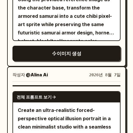
the character base, transform the
armored samurai into a cute chibi pixel-
art sprite while preserving the same
futuristic samurai armor design, horned
helmet, black/teal/magenta color
accents, glowing cyan energy details,
이미지 생성
ragged cape, and katana. Make the
proportions short and super-deformed
with a large helmet/head, compact body,
작성자
@Alina Ai
2026년 8월 7일
stubby limbs, and a slightly heroic
standing pose. Render exactly 1 chibi
GPT IMAGE 2
전체 프롬프트 보기
samurai character holding exactly 1
glowing cyan katana angled down to the
Create an ultra-realistic forced-
left. Add small cyan flame/energy wisps
perspective optical illusion portrait in a
around the helmet and blade, simplify
clean minimalist studio with a seamless
the armor into readable pixel clusters,