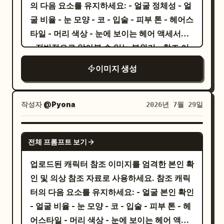
로 아주 미세한 연한 회색 그림자/외곽선을 사
의 다음 요소를 유지하세요: - 얼굴 정체성 - 얼
넘치는 픽사 스타일 디자인 속에서도 동일하게
용하세요. 고양이를 중앙에 배치하고, 정면을
굴 비율 - 눈 모양 - 코 - 입술 - 피부 톤 - 헤어스
알아볼 수 있는 얼굴 정체성을 유지해야 합니
바라보며, 대칭적이고 미니멀하며 깔끔한 벡터
타일 - 머리 색상 - 눈에 보이는 헤어 액세서리
다. 장식(DECORATION) 귀여운 커피잔, 라떼
스타일의 애니메이션 마스코트 느낌으로 제작
- 전반적으로 알아볼 수 있는 분위기 - 참조 이
아트, 작은 식물, 튤립, 작은 주황색 새끼 고양
하세요. 텍스트나 배경 요소는 포함하지 마세
미지에 나타난 의상 및 스타일링 업로드된 참조
이미지 생성
이, 긍정적인 메시지가 담긴 나무 표지판, 부드
요.
이미지에 없는 특정 캐릭터 특성을 임의로 추가
러운 하트, 은은한 낙서, 아늑한 장식 요소들을
하지 마세요. 모든 정체성, 헤어스타일, 액세서
포함하세요. 장면은 균형 잡히고 깔끔하며 복
리, 의상, 색상 및 스타일링 세부 정보는 업로드
작성자
@Pyona
2026년 7월 29일
잡하지 않게 유지하세요. 조명 및 스타일
된 참조 이미지에서 직접 추론해야 합니다. 다
(LIGHTING & STYLE) 부드러운 자연 스튜디
음 내용을 포함하는 고품질 혼합 스타일의 세로
GPT IMAGE 2
오 조명. 따뜻한 파스텔 색상 팔레트. 프리미엄
전체 프롬프트 보기
형 초상화를 생성하세요: 1. 업로드된 캐릭터/
픽사 스타일 3D 캐릭터 디자인. 표정이 풍부한
인물의 현실적인 전신 버전 2. 벽면에 그려진
업로드된 캐릭터 참조 이미지를 엄격한 본인 확
얼굴. 고품질 질감. 아늑한 아침 분위기. 미니멀
동일한 캐릭터/인물의 귀엽고 다채로운 2D 치
인 및 의상 참조 자료로 사용하세요. 참조 캐릭
하면서도 생동감 넘치는 구도. 고급 애니메이
비 일러스트 버전 핵심 컨셉: 실제 인물이 자신
터의 다음 요소를 유지하세요: - 얼굴 본인 확인
션 영화 미학. 초고해상도 8K 렌더링. 부정 프
을 그린 대형 컬러 치비 벽화 옆에서 귀엽게 포
- 얼굴 비율 - 눈 모양 - 코 - 입술 - 피부 톤 - 헤
롬프트(NEGATIVE PROMPT) 저품질, 흐릿한
즈를 취하고 있습니다. 실제 인물과 일러스트
어스타일 - 머리 색상 - 눈에 보이는 헤어 액세
디테일, 왜곡된 얼굴, 정체성 변경, 의상 변경,