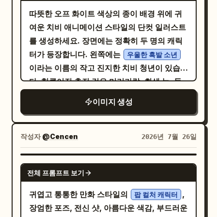
은은한 명암 - 매력적이고 표현력이 풍부한 얼
고 발목은 교차한 자세입니다. 그 주변으로 동
한 졸라맨이 아님 - 무작위 애니메이션 캐릭터
따뜻한 오프 화이트 색상의 종이 배경 위에 귀
굴 - 실제 인물과 동일한 의상 느낌 - 참조 이미
일 인물을 묘사한 6개의 귀여운 스티커 스타일
가 아님 - 관련 없는 다른 소녀가 아님 - 헤어스
여운 치비 애니메이션 스타일의 단컷 일러스트
지에 보이는 경우 동일한 헤어스타일 및 액세서
꼬마 캐릭터(Chibi)를 배치하세요. 각 캐릭터
타일 실루엣, 머리 색상, 액세서리, 의상 실루
를 생성하세요. 장면에는 정확히 두 명의 캐릭
리 요소 - 치비 주변의 장난스러운 동작선 - 일
는 두꺼운 흰색 테두리와 부드러운 그림자 효과
엣, 색상 팔레트 및 전반적인 분위기를 통해 실
터가 등장합니다. 왼쪽에는
우울한 흑발 소년
러스트 주변의 작은 하트, 별, 반짝임, 부드러운
가 있어야 합니다. (왼쪽 상단: 브이 포즈, 오른
제 인물과 명확하게 닮아야 함 - 크고 표현력이
이라는 이름의 작고 진지한 치비 청년이 있습니
낙서 장식 또는 작은 장식 표시 상호작용: 실제
쪽 상단: 주머니에 손을 넣고 큰 눈으로 서 있는
풍부한 눈, 둥글고 귀여운 얼굴, 작은 신체 비
다. 헝클어진 층진 검은 머리카락, 회색 눈, 둥
인물과 치비 일러스트가 서로 연결된 느낌을 주
모습, 왼쪽 중간: 버블티를 든 모습, 오른쪽 중
율, 부드러운 애니메이션 스타일의 채색을 사
근 와이어 프레임 안경, 창백한 피부를 가졌으
어야 합니다. 완벽하게 일치할 필요는 없지만
이미지 생성
간: 윙크하며 엄지를 치켜세운 모습, 왼쪽 하단:
용할 것 - 치비는 실제 인물의 포즈를 더 과장되
며 약간 짜증 섞인 무표정을 짓고 있습니다. 오
동일한 포즈 아이디어를 공유해야 합니다. 실
손가락 하트를 하는 모습, 오른쪽 하단: 주머니
고 귀엽게 표현해야 함 - 치비는 벽화의 일부로
른쪽에는 둥근 머리, 작은 검은색 타원형 눈, 발
제 인물은 현실적이고 귀여운 포즈를 취합니
에 손을 넣고 차분하게 서 있는 모습). 구성 요
서 행복하게 점프하거나 포즈를 취하거나 살짝
그레한 분홍색 볼, 활짝 웃는 입, 그리고 머리
작성자
@Cencen
2026년 7월 26일
다. 치비는 더 과장되고 사랑스러운 애니메이
소 주변에 다채로운 손글씨 낙서와 단어를 추가
떠 있는 것처럼 보일 수 있음. 벽화 세부 사항: -
위에서 자라난 두 잎이 달린 작은 녹색 새싹을
션 스타일의 버전을 취합니다. 맞춤형 벽화 옆
하세요: 왼쪽 상단 중앙 근처에 파란색
부드럽고 깔끔한 선 - 따뜻한 파스텔 톤 색상 -
가진 단순한 흰색 마스코트 생명체가 있습니
NANO BANANA PRO
에서 찍은 재미있는 사진처럼 연결 고리가 즉각
“Shine”, 오른쪽에 노란색 “Smile”, 왼쪽 중하
귀여운 애니메이션/치비 렌더링 - 가벼운 손그
전체 프롬프트 보기
다. 마스코트는 양팔을 뻗어 마치 소년의 셔츠
적으로 읽혀야 합니다. 구도: - 세로형 4:5 또는
단 영역에 노란색 “Bright Day”, 오른쪽 중하
림 질감 - 은은한 명암 - 매력적이고 표현력이
깃을 열려는 듯 잡아당기고 있고, 소년은 뻣뻣
귀엽고 통통한 만화 스타일의
,
9:16 비율 - 단순하고 깔끔한 실내 벽 - 한쪽에
팝 컬처 캐릭터
단 영역에 분홍색 “Happy”, 하단에는 파란색
풍부한 얼굴 - 실제 인물과 동일한 의상 느낌 -
하게 서서 저항하고 있습니다. 소년은 우아한
장엄한 포즈, 전신 샷, 아름다운 색감, 부드러운
는 실제 인물 - 다른 쪽에는 다채로운 치비 벽화
으로 “Mel”이라고 적힌 작은 분홍색 하트가 포
참조 이미지에서 확인 가능한 동일한 헤어스타