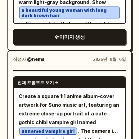
warm light-gray background. Show
and use crisp retro game sprite shading
a beautiful young woman with long
dark brown hair
with a clean white background. Keep the
walking confidently toward the right,
full body visible and centered, with no
looking slightly to her left with a calm
text, no UI, and no extra characters.
이미지 생성
expression, holding
Optional customization: make the
a transparent plastic cup of iced
character feel like
coffee
작성자
@nema
2026년 8월 6일
in
cyber samurai warrior
in one hand. She wears
with
high-detail chibi pixel art
cyan
an oversized light gray bomber jacket
layered over a dark charcoal hoodie
glow accents.
GPT IMAGE 2
전체 프롬프트 보기
, very baggy light-wash denim cargo
jeans, and gray-and-white sneakers. Use
Create a square 1:1 anime album-cover
forced perspective so the denim fabric
artwork for Suno music art, featuring an
of one pant leg stretches dramatically
extreme close-up portrait of a cute
backward, as if being pulled. Behind her,
gothic chibi vampire girl named
include exactly 1 tiny chibi-style mini
. The camera is
unnamed vampire girl
version of the same woman, angry and