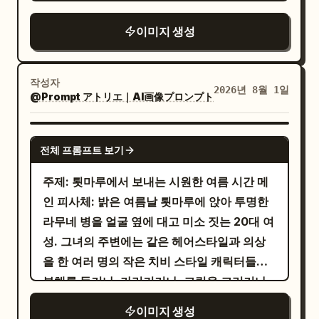
very close to her face, slightly above
determined, gripping the stretched pant
and tilted, with her head angled
이미지 생성
leg with both hands and leaning back
diagonally across the frame. She has
while pulling; the chibi has long brown
enormous round dark blue-gray eyes,
hair, an exaggerated frowning face, a
pale porcelain skin, a tiny nose, a small
작성자
2026년 8월 1일
small gray jacket, dark hoodie, baggy
@Prompt アトリエ｜AI画像プロンプト
open smiling mouth with one sharp
jeans, and sneakers. Add exactly 7
visible fang, and a mischievous yet eerie
simple black hand-drawn manga doodle
expression. Her hair is
GPT IMAGE 2
전체 프롬프트 보기
accents around the figures: 2 sparkle
, short and messy
split black and white
clusters near the main woman, 1
with long layered bangs falling over her
주제: 툇마루에서 보내는 시원한 여름 시간 메
sweat/concern mark near her head, 2
eyes; one side is deep blue-black and
인 피사체: 밝은 여름날 툇마루에 앉아 투명한
puffs of steam near the chibi, 1 set of
the other side is icy white, with glossy
라무네 병을 얼굴 옆에 대고 미소 짓는 20대 여
pull-motion lines near the stretched
strand highlights. Add dark gothic twin-
성. 그녀의 주변에는 같은 헤어스타일과 의상
pants, and 1 curved foot-motion mark
tail or braid-like hair shapes and
을 한 여러 명의 작은 치비 스타일 캐릭터들이
near the front shoe. The image should
shadowy ribbon details around the
부채를 들거나, 가리키거나, 그림을 그리거나,
blend photorealistic fashion
edges, mostly obscured by darkness.
껴안는 등 각기 다른 행동을 하고 있습니다. 왼
이미지 생성
photography for the main woman with a