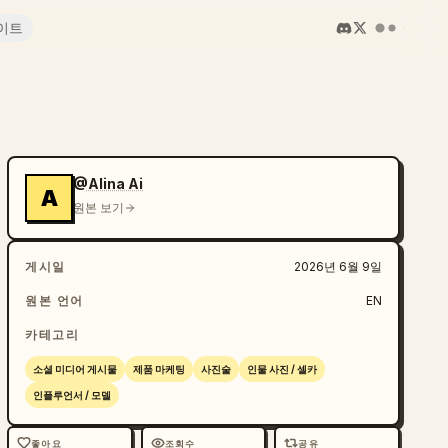
이트
@Alina Ai
A
원본 보기
게시일
2026년 6월 9일
원본 언어
EN
카테고리
소셜 미디어 게시물
제품 마케팅
사진술
인물 사진 / 셀카
인플루언서 / 모델
좋아요
조회수
공유