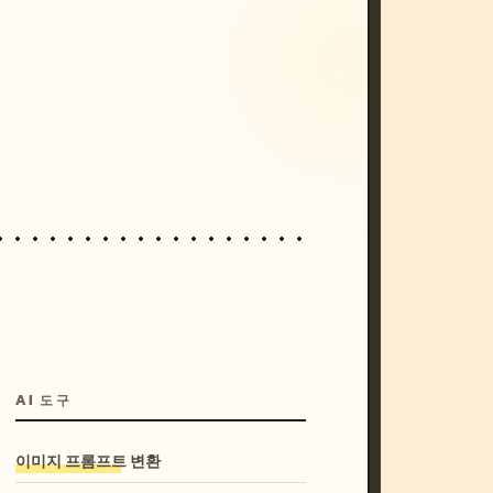
/imagine prompt: cinematic, cyberpunk s
unset, neon colors, 8k --v 6.0
AI 도구
이미지 프롬프트 변환