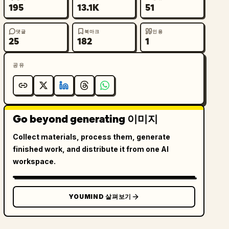
195
13.1K
51
댓글
북마크
인용
25
182
1
공유
Go beyond generating 이미지
Collect materials, process them, generate
finished work, and distribute it from one AI
workspace.
YOUMIND 살펴보기