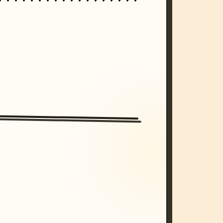
/imagine prompt: cinematic, cyberpunk s
unset, neon colors, 8k --v 6.0