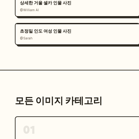
상세한 거울 셀카 인물 사진
        "과장된 모션 블러 없음",

@William AI
        "운동의 사실성"

      ],

      "vibe": "움직이는 도중 포착됨"

초정밀 인도 여성 인물 사진
    },

@Sarah
    "frame_3": {

      "title": "커피 브레이크 솔직한 모습",

      "environment": "카페 또는 집 테이블 세팅",

      "pose": "커피를 마시며 편안하게 앉아 있음",

      "camera": "캐주얼한 손으로 찍은 셀카",

      "expression": "사려 깊고 편안하며 카메라를 직접 보지 않는 눈",

      "details": [

        "커피를 마시는 중인 컵",

모든 이미지 카테고리
        "자연스러운 자세",

        "배경은 보조적이며 방해되지 않음"

      ],

      "vibe": "조용한 재충전의 순간"

01
    },

    "frame_4": {
