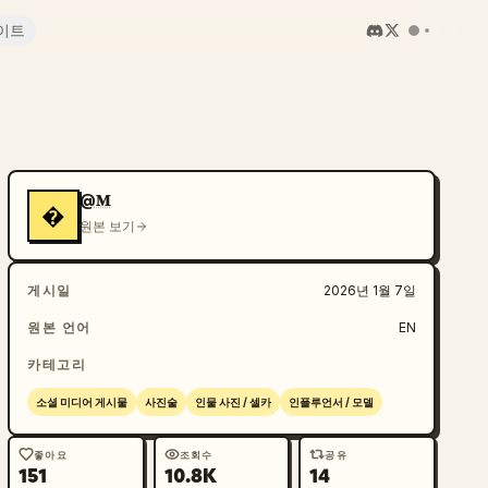
이트
@𝐌
�
원본 보기
게시일
2026년 1월 7일
원본 언어
EN
카테고리
소셜 미디어 게시물
사진술
인물 사진 / 셀카
인플루언서 / 모델
좋아요
조회수
공유
151
10.8K
14