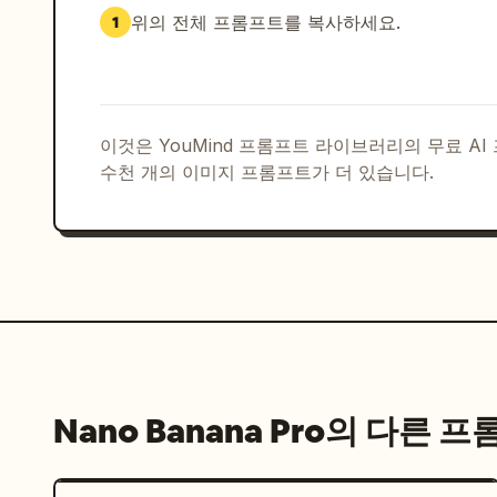
        "화장 안 했거나 아주 최소한의 화장",

위의 전체 프롬프트를 복사하세요.
1
        "느슨하게 입은 캐주얼한 티셔츠",

        "완벽하게 중앙에 오지 않은 거울 프레임",

        "자연스러운 욕실 조명, 강한 그림자 없음"

      ],

      "vibe": "방금 일어난, 꾸밈없고 현실적인 아침 순간"

이것은 YouMind 프롬프트 라이브러리의 무료 A
    },

수천 개의 이미지 프롬프트가 더 있습니다.
    "frame_2": {

      "title": "야외 달리기 – 동작 중 셀카",

      "environment": "야외 달리기 코스 또는 보도",

      "pose": "빠른 셀카를 위해 휴대폰을 들고 달리는 중, 동작 중",

      "camera": "전면 카메라 셀카, 팔 보임, 약간의 움직임 에너지",

      "expression": "집중했지만 활기찬, 입을 벌리고 숨 쉬는 모습",

      "clothing": {

        "outfit": "핑크색 운동복",

        "hat": "흰색 러닝 캡"

Nano Banana Pro의 다른 
      },

      "details": [

        "자연광",
