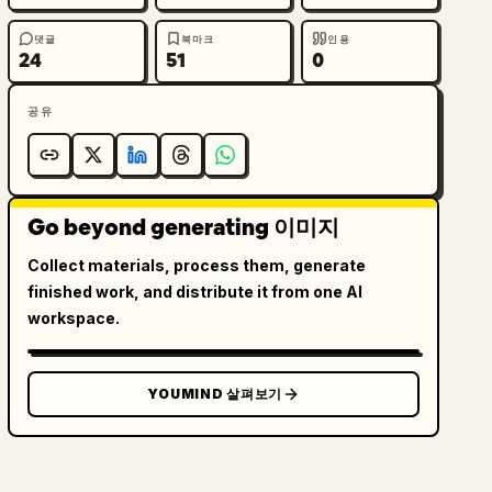
댓글
북마크
인용
24
51
0
공유
Go beyond generating 이미지
Collect materials, process them, generate
finished work, and distribute it from one AI
workspace.
YOUMIND 살펴보기