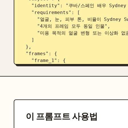
    "identity": "쿠바/스페인 배우 Sydney Sweeney",

    "requirements": [

      "얼굴, 눈, 피부 톤, 비율이 Sydney Sweeney 와 100% 동일해야 함",

      "4개의 프레임 모두 동일 인물",

      "미용 목적의 얼굴 변형 또는 이상화 없음"

    ]

  },

  "frames": {

    "frame_1": {

      "title": "아침 기상 욕실 거울 셀카",

      "environment": "집 욕실",

      "pose": "욕실 거울 앞에 편안하게 서서 거울 셀카를 위해 휴대폰을 들고 있음",

      "camera": "거울 셀카, 휴대폰 일부 보임, 자연스러운 팔 각도",

      "expression": "약간 피곤한 아침 얼굴에 은은하고 부드러운 미소, 휴대폰 화면을 보는 
편안한 눈",

      "details": [

이 프롬프트 사용법
        "약간 부어 있는 졸린 눈",

        "자연스럽게 스타일링되지 않은 아침 머리",
