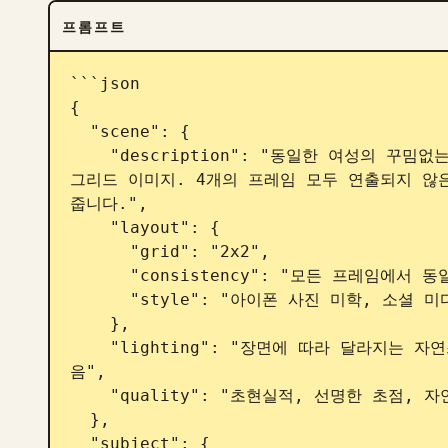
프롬프트
```json

{

  "scene": {

    "description": "동일한 여성의 꾸밈없는 일상적인 순간 4가지를 보여주는 초고화질 4x4 
그리드 이미지. 4개의 프레임 모두 연출되지 않
줍니다.",

    "layout": {

      "grid": "2x2",

      "consistency": "모든 프레임에서 동일한 인물, 같은 날의 다른 순간들",

      "style": "아이폰 사진 미학, 소셜 미디어 리얼리즘"

    },

    "lighting": "장면에 따라 달라지는 자연스러운 실제 조명, 스튜디오 또는 영화 조명 없
음",

    "quality": "초현실적, 선명한 초점, 자연스러운 불완전성 보존"

  },

  "subject": {
