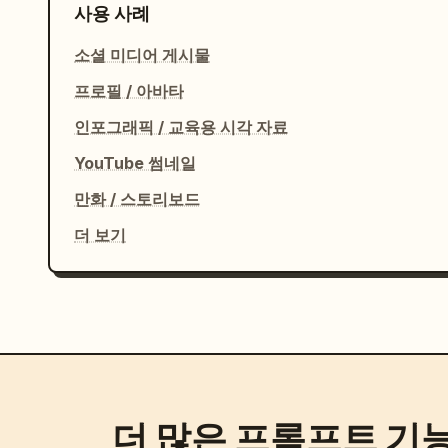
사용 사례
      "title": "야외 아침 식사 – 다른 사람이 찍음",

      "environment": "야외 아침 식사 카페",

소셜 미디어 게시물
      "pose": "카메라를 의식하지 않고 자연스럽게 아침 식사를 하고 있음",

프로필 / 아바타
      "camera": "다른 사람이 찍은 사진, 약간의 거리감, 자연스러운 구도"

    }

인포그래픽 / 교육용 시각 자료
  }

YouTube 썸네일
}

```
만화 / 스토리보드
더 보기
더 많은 프롬프트 기