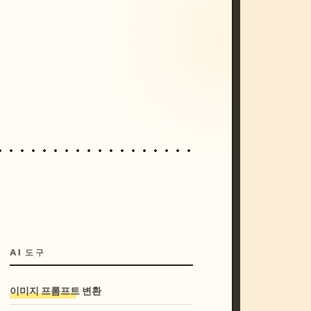
/imagine prompt: cinematic, cyberpunk s
unset, neon colors, 8k --v 6.0
AI 도구
이미지 프롬프트 변환