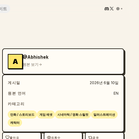
이트
@Abhishek
A
원본 보기
게시일
2026년 6월 10일
원본 언어
EN
카테고리
만화 / 스토리보드
게임 에셋
시네마틱 / 영화 스틸컷
일러스트레이션
캐릭터
좋아요
조회수
공유