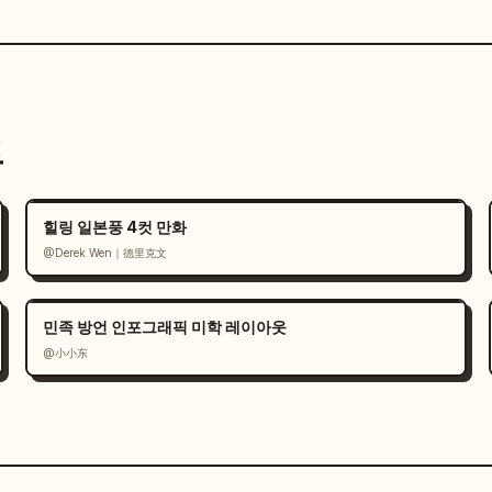
트
힐링 일본풍 4컷 만화
@Derek Wen｜德里克文
민족 방언 인포그래픽 미학 레이아웃
@小小东