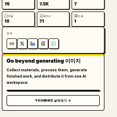
76
7.5K
7
댓글
북마크
인용
10
71
1
공유
Go beyond generating 이미지
Collect materials, process them, generate
finished work, and distribute it from one AI
workspace.
YOUMIND 살펴보기