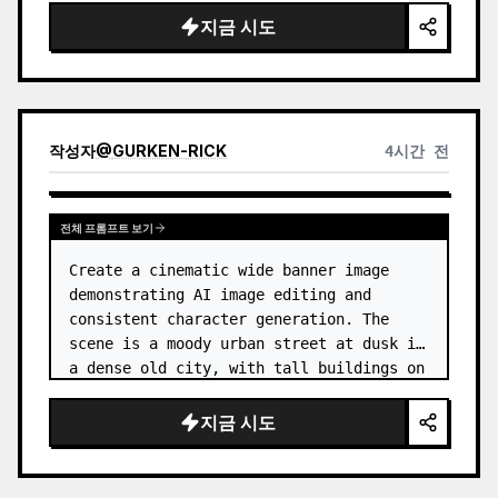
지금 시도
작성자
@
GURKEN-RICK
4시간 전
전체 프롬프트 보기
Create a cinematic wide banner image 
demonstrating AI image editing and 
consistent character generation. The 
scene is a moody urban street at dusk in 
a dense old city, with tall buildings on 
both sides, wet pavement, parked and 
moving cars, soft streetlights,…
지금 시도