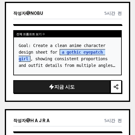
작성자
@
NOBU
5시간 전
전체 프롬프트 보기
Goal: Create a clean anime character 
design sheet for 
a gothic eyepatch 
girl
, showing consistent proportions 
and outfit details from multiple angles.

Canvas: Wide horizontal white-background 
character sheet, about 16…
지금 시도
작성자
@
H A J R A
5시간 전