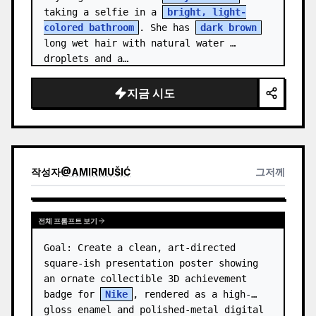
taking a selfie in a 
bright, light-
colored bathroom
. She has 
dark brown
long wet hair with natural water 
droplets and a…
지금 시도
작성자
@
AMIRMUŠIĆ
그저께
전체 프롬프트 보기
Goal: Create a clean, art-directed 
square-ish presentation poster showing 
an ornate collectible 3D achievement 
badge for 
Nike
, rendered as a high-
gloss enamel and polished-metal digital 