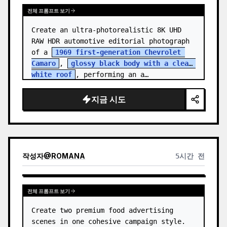
전체 프롬프트 보기
Create an ultra-photorealistic 8K UHD 
RAW HDR automotive editorial photograph 
of a 
1969 first-generation Chevrolet 
Camaro
, 
glossy black body with a clean 
white roof
, performing an a…
지금 시도
작성자
@
ROMANA
5시간 전
전체 프롬프트 보기
Create two premium food advertising 
scenes in one cohesive campaign style. 