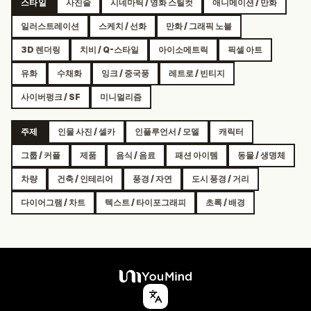
스타일
사진술
시네마틱 / 영화 스틸컷
애니메이션 / 만화
일러스트레이션
스케치 / 선화
만화 / 그래픽 노블
3D 렌더링
치비 / Q-스타일
아이소메트릭
픽셀 아트
유화
수채화
잉크 / 중국풍
레트로 / 빈티지
사이버펑크 / SF
미니멀리즘
주제
인물 사진 / 셀카
인플루언서 / 모델
캐릭터
그룹 / 커플
제품
음식 / 음료
패션 아이템
동물 / 생명체
차량
건축 / 인테리어
풍경 / 자연
도시 풍경 / 거리
다이어그램 / 차트
텍스트 / 타이포그래피
초록 / 배경