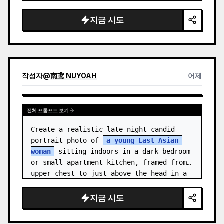
medal.

지금 시도
Canvas: Wide 16:9 white stu…
작성자
@
南鸢 NUYOAH
어제
전체 프롬프트 보기
Create a realistic late-night candid 
portrait photo of 
a young East Asian 
woman
 sitting indoors in a dark bedroom 
or small apartment kitchen, framed from 
upper chest to just above the head in a 
vertical 3:4 compositio…
지금 시도