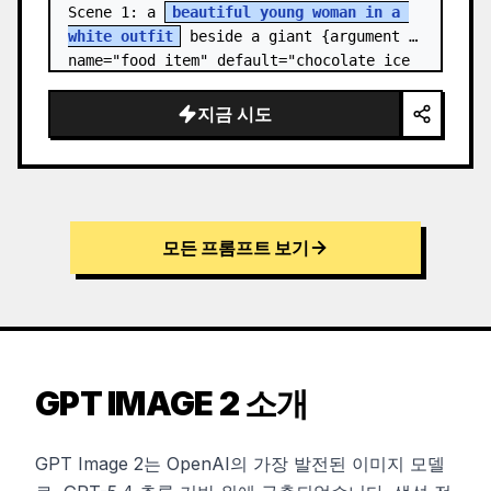
Scene 1: a 
beautiful young woman in a 
white outfit
 beside a giant {argument 
name="food item" default="chocolate ice 
cream cone topped with chocolate…
지금 시도
모든 프롬프트 보기
GPT IMAGE 2 소개
GPT Image 2는 OpenAI의 가장 발전된 이미지 모델