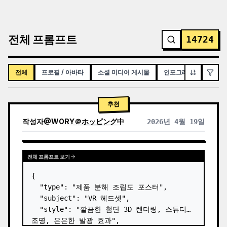
전체 프롬프트
14724
전체
프로필 / 아바타
소셜 미디어 게시물
인포그래픽 / 교육용 시
추천
작성자
@
WORY＠ホッピング中
2026년 4월 19일
전체 프롬프트 보기
{

  "type": "제품 분해 조립도 포스터",

  "subject": "VR 헤드셋",

  "style": "깔끔한 첨단 3D 렌더링, 스튜디오 
조명, 은은한 발광 효과",
