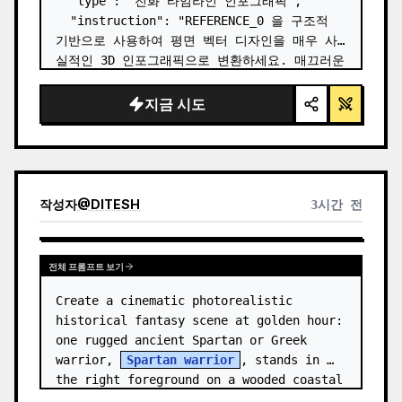
  "type": "진화 타임라인 인포그래픽",

  "instruction": "REFERENCE_0 을 구조적 
기반으로 사용하여 평면 벡터 디자인을 매우 사
실적인 3D 인포그래픽으로 변환하세요. 매끄러운 
경사로를 뚜렷한 돌계단으로 교체하고 모든 생물
을 고화질 실사 3D 모델로 업그레이드하세요.",

지금 시도
  "style": {

    "background": "{argument 
name=\"background style\" default=\"빈티
지 질감의 양피지\…
작성자
@
DITESH
3시간 전
전체 프롬프트 보기
Create a cinematic photorealistic 
historical fantasy scene at golden hour: 
one rugged ancient Spartan or Greek 
warrior, 
Spartan warrior
, stands in 
the right foreground on a wooded coastal 
hillside, shown from the wais…