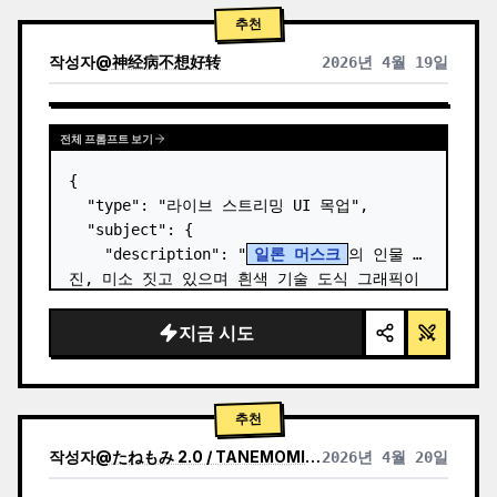
추천
작성자
@
神经病不想好转
2026년 4월 19일
전체 프롬프트 보기
{

  "type": "라이브 스트리밍 UI 목업",

  "subject": {

    "description": "
일론 머스크
의 인물 사
진, 미소 짓고 있으며 흰색 기술 도식 그래픽이 
그려진 검은색 티셔츠 착용",

    "background": "왼쪽에는 '
SPACEX
' 텍
지금 시도
스트가 있는 화면,…
추천
작성자
@
たねもみ 2.0 / TANEMOMI VER2.0
2026년 4월 20일