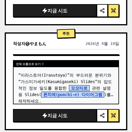
  "background": "
부드러운 보라색 및 파란색 
그라데이션
",

지금 시도
  "header": {

    "logo": "∞ {argument name=\"product 
name\" default=\"…
추천
작성자
@
やまもん
2026년 4월 19일
다른 모델 결과 보기
전체 프롬프트 보기
“이라스토야(Irasutoya)”의 부드러운 분위기와 
“가스미가세키(Kasumigaseki) Slides”의 압도
적인 정보 밀도를 융합한 
모모타로
 관련 설명
용 Slides(
폰치에(ponchi-e) 다이어그램
)를 
제작하세요.
지금 시도