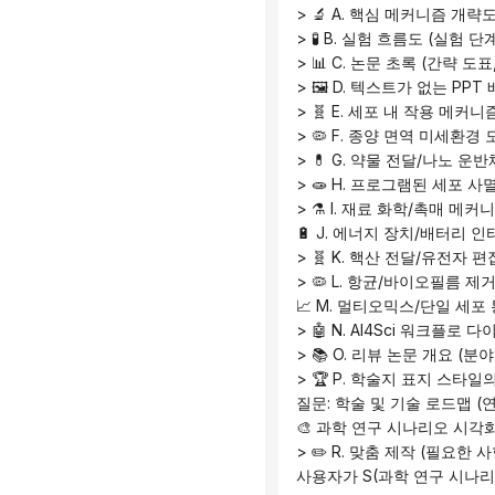
 > 🔬 A. 핵심 메커니즘 개
 > 🧪 B. 실험 흐름도 (실험
 > 📊 C. 논문 초록 (간략 도
 > 🖼️ D. 텍스트가 없는
 > 🧬 E. 세포 내 작용 메
 > 🦠 F. 종양 면역 미세환
 > 💊 G. 약물 전달/나노 
 > 🧫 H. 프로그램된 세
 > ⚗️ I. 재료 화학/촉매 
 🔋 J. 에너지 장치/배터리
 > 🧬 K. 핵산 전달/유전자 편집
 > 🦠 L. 항균/바이오필름 
 📈 M. 멀티오믹스/단일 세
 > 🤖 N. AI4Sci 워크플로
 > 📚 O. 리뷰 논문 개요 (
 > 🏆 P. 학술지 표지 스타
 질문: 학술 및 기술 로드맵 (
 🎨 과학 연구 시나리오 시각
 > ✏️ R. 맞춤 제작 (필요한
 사용자가 S(과학 연구 시나