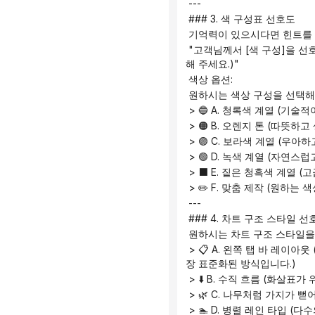
 ---
 ### 3. 색 구성표 선호도
 기억력이 있으시다면 힌트를
 "고객님께서 [색 구성]을 선호하시는 것으로 기억합니다. 이번에도 이 색상을 사용하시겠습니까? (변경을 원하시면 아래에서 선택
해 주세요.)"
 색상 옵션:
 원하시는 색상 구성을 선택해
 > 🔵 A. 청록색 계열 (
 > 🟠 B. 오렌지 톤 (따뜻
 > 🟣 C. 보라색 계열 (
 > 🟢 D. 녹색 계열 (자
 > ⬛ E. 짙은 청흑색 계열 
 > ✏️ F. 맞춤 제작 (원하
 ---
 ### 4. 차트 구조 스타일
 원하시는 차트 구조 스타일을
 > 📋 A. 왼쪽 탭 바 레이아웃 (챕터가 왼쪽에 세로로 표시되고 콘텐츠가 오른쪽으로 가로로 확장되는 방식이며, 이는 학문적으로 가
장 표준화된 방식입니다.)
 > ⬇️ B. 수직 흐름 (화
 > 🌿 C. 나무처럼 가지가
 > 🏊 D. 병렬 레인 타입 