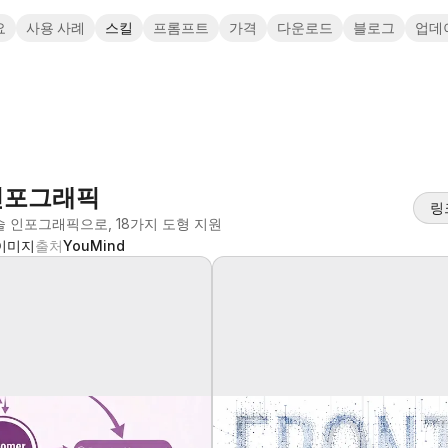
요
사용 사례
스킬
프롬프트
가격
다운로드
블로그
업데
인포그래픽
링
 인포그래픽으로, 18가지 도형 지원
이미지
출처
YouMind