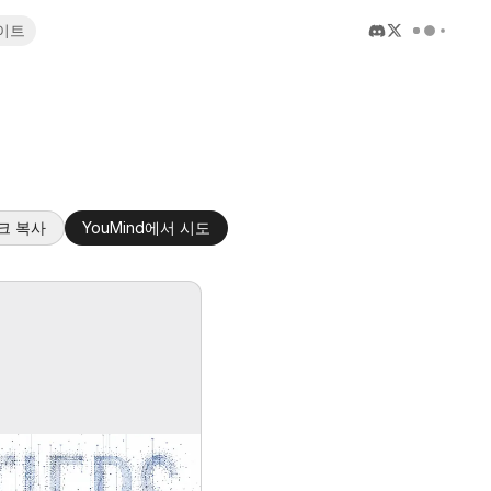
이트
크 복사
YouMind에서 시도