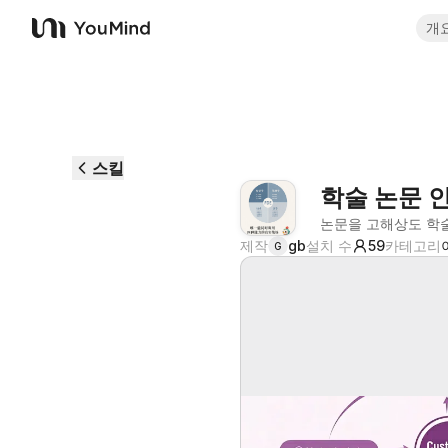
개
YouMind
스킬
학술 논문 
논문을 고해상도 학술
제작
gb
설치 수
59
카테고리
G