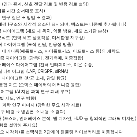
략도 (인과 관계, 신호 전달 경로 및 반응 경로 설명)
 단계를 시간 순서대로 표시)
표, 연구 질문 → 방법 → 결과)
 PPT 배경 (구조와 시각적 요소만 표시되며, 텍스트는 나중에 추가됩니다)
커니즘 다이어그램 (세포 내 위치, 약물 방출, 세포 소기관 손상)
경 모식도 (면역 세포 상호작용, 미세환경 재구성)
운반체 다이어그램 (표적 전달, 반응성 방출)
포 사멸 메커니즘(페롭토시스, 파이롭토시스, 아포토시스 등)의 개략도
메커니즘 다이어그램 (광촉매, 전기촉매, 이종접합)
 인터페이스 다이어그램 (전극 인터페이스, 이온 수송)
 다이어그램 (LNP, CRISPR, siRNA)
제거 다이어그램 (항균 소재, 광열 항균)
포 통합 지도 (오믹스 데이터의 메커니즘 융합)
 다이어그램 (AI 지원 과학 연구 폐쇄 루프)
분야별 지도, 연구 방향)
일의 과학 연구 이미지 (강력한 주요 시각 자료)
연구 배경 → 방법론 → 내용 → 결과)
화 (포스터, 인터페이스 분석, 앱 디자인, HUD 등 창의적인 그래픽 디자인)
 사항을 설명해 주세요)
리오 시각화)를 선택하면 3단계의 템플릿 라이브러리로 이동합니다.