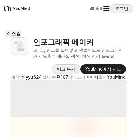
로그인
YouMind
개요
스킬
인포그래픽 메이커
사용 사례
글, 표, 링크를 붙여넣고 원클릭으로 인포그래픽
과 샤오홍슈 캐러셀 생성, 형식 정리 불필요
스킬
링크 복사
YouMind에서 시도
제작
yyu624
설치 수
107
카테고리
이미지
출처
YouMind
Y
프롬프트
가격
다운로드