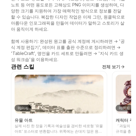
노트 등 어떤 용도로든 고해상도 PNG 이미지를 생성하며, 다
양한 크기를 지원하여 가장 매력적인 방식으로 정보를 전달
할 수 있습니다. 복잡한 디자인 작업은 이제 그만, 원클릭으로 
아름다운 인포그래픽을 만들어 데이터가 말하고 스토리가 살
아 움직이게 하세요.

함께 사용하기: 완성된 원고를 공식 계정에 게시하려면 → '공
식 계정 편집기', 데이터 표를 출판 수준으로 정리하려면 → 
'TableCraft', 명언을 카드 세트로 만들려면 → '지식 카드 생
성 워크숍'을 이용하세요.
관련 스킬
전체 보기
이미지
이미지
유물 아트
캐릭터 주
실제 사진 한 장을 기록과 예술성을 겸비한 세로형 '유물
「과일의 미
아트' 포스터로 변환합니다. 위쪽에는 손대지 않은 원본
규격을 충족