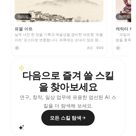
이미지
이미지
유물 아트
캐릭터 제
실제 사진 한 장을 기록과 예술성을 겸비한 세로형 '유물
「과일의 미
아트' 포스터로 변환합니다. 위쪽에는 손대지 않은 원본
범을 충족하
사진을 그대로 두고, 아래쪽에는 따뜻한 종이나 절제된
생성하고, 
0
999
积
鲜
빛과 그림자가 어우러진 공간에 사진에서 비롯된 기억
커링하여 이
적인 형상을 압축해 담아냅니다. 평범한 일러스트나 장
점검합니다.
식용 포스터가 아니라, 적은 양의 먹색 블록, 부드러운
크레딧이 낭
가장자리, 여백의 컷, 드문드문한 선을 통해 건축, 도시,
다.
다음으로 즐겨 쓸 스킬
수면, 도로, 인물의 스케일, 지평선, 빛과 그림자의 관계
를 추려내어, 축소판에서도 주체가 알아볼 수 있게 합니
을 찾아보세요
다. 전체적으로 조용하고 절제된 현대 판화 같은 질감을
강조하며, 색상은 원본에서 추출하여 진한 파랑, 먹색,
회녹색, 돌색 또는 채도가 낮은 따뜻한 색을 중심으로 하
연구, 창작, 일상 업무에 유용한 엄선된 AI 스
고, 적절한 경우 작은 따뜻한 색의 포인트를 더합니다.
킬을 더 탐색해 보세요.
제목은 보통 아주 작고 시적이며 전시 라벨처럼 유지하
여 본래 주제를 방해하지 않습니다. 미니멀 아트 포스터,
사진 유물 시리즈, 건축 및 도시 이미지 포스터, 추상 편
모든 스킬 탐색
집 사진, 갤러리 느낌의 사진 커버, 그리고 틱톡 등 모바
일 전파에 적합한 비주얼 시리즈 제작에 적합합니다. 최
종 작품은 원본 사진의 실제 내용을 보존하면서, 아래쪽