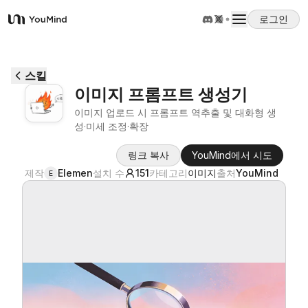
로그인
YouMind
개요
스킬
이미지 프롬프트 생성기
사용 사례
이미지 업로드 시 프롬프트 역추출 및 대화형 생
성·미세 조정·확장
스킬
링크 복사
YouMind에서 시도
제작
Elemen
설치 수
151
카테고리
이미지
출처
YouMind
E
프롬프트
가격
다운로드