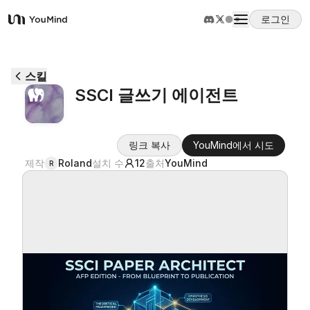
로그인
YouMind
개요
스킬
SSCI 글쓰기 에이전트
사용 사례
링크 복사
YouMind에서 시도
스킬
제작
Roland
설치 수
12
출처
YouMind
R
프롬프트
가격
다운로드