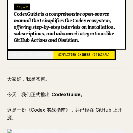
TL;DR
Blog
CodexGuide is a comprehensive open-source
manual that simplifies the Codex ecosystem,
offering step-by-step tutorials on installation,
Updates
subscriptions, and advanced integrations like
GitHub Actions and Obsidian.
ENGLISH (TRANSLATED)
SIMPLIFIED CHINESE (ORIGINAL)
大家好，我是苍何。
今天，我们正式推出
CodexGuide。
这是一份《Codex 实战指南》，并已经在 GitHub 上开
源。