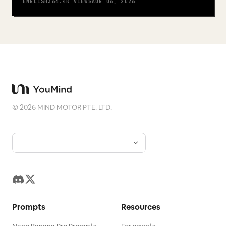
ENGLISH
364.4K
VIEWS
AUG 06, 2026
©
2026
MIND MOTOR PTE. LTD.
Prompts
Resources