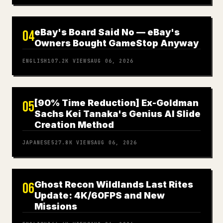
eBay's Board Said No — eBay's
04
Owners Bought GameStop Anyway
ENGLISH
107.2K
VIEWS
AUG 06, 2026
[90% Time Reduction] Ex-Goldman
05
Sachs Kei Tanaka's Genius AI Slide
Creation Method
JAPANESE
527.8K
VIEWS
AUG 06, 2026
Ghost Recon Wildlands Last Rites
06
Update: 4K/60FPS and New
Missions