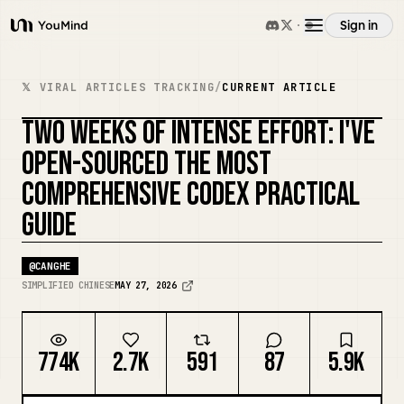
Sign in
YouMind
Overview
𝕏 VIRAL ARTICLES TRACKING
/
CURRENT ARTICLE
TWO WEEKS OF INTENSE EFFORT: I'VE
Use cases
REMIX COVER
OPEN-SOURCED THE MOST
COMPREHENSIVE CODEX PRACTICAL
Skills
GUIDE
Prompts
@
CANGHE
SIMPLIFIED CHINESE
MAY 27, 2026
Pricing
774K
2.7K
591
87
5.9K
Download