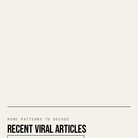
TURN YOUR MARKDOWN INTO A
CLEAN 𝕏 ARTICLE
When you publish your own long-form
writing, images, tables, and code blocks
make 𝕏 formatting painful. YouMind turns
a full Markdown draft into a clean,
ready-to-post 𝕏 article.
TRY MARKDOWN TO 𝕏
MORE PATTERNS TO DECODE
RECENT VIRAL ARTICLES