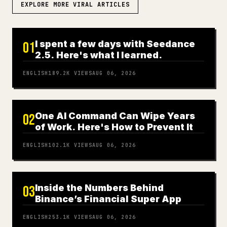
EXPLORE MORE VIRAL ARTICLES
I spent a few days with Seedance
01
2.5. Here's what I learned.
ENGLISH
189.2K
VIEWS
AUG 06, 2026
One AI Command Can Wipe Years
02
of Work. Here's How to Prevent It
ENGLISH
102.1K
VIEWS
AUG 06, 2026
Inside the Numbers Behind
03
Binance’s Financial Super App
ENGLISH
253.1K
VIEWS
AUG 06, 2026