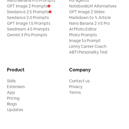
Nano Banana Pro Prompts
For agents
GPT Image 2 Prompts
NotebookLM Alternatives
Seedance 2.5 Prompts
GPT Image 2 Slides
Seedance 2.0 Prompts
Markdown to 𝕏 Article
GPT Image 1.5 Prompts
Nano Banana 2 VS Pro
Seedream 4.5 Prompts
AI Photo Editor
Gemini 3 Pro Prompts
Photo Prompts
Image to Prompt
Lenny Career Coach
ABTI Personality Test
Product
Company
Skills
Contact us
Extension
Privacy
App
Terms
Pricing
Blogs
Updates