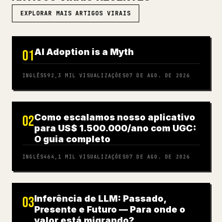
EXPLORAR MAIS ARTIGOS VIRAIS
AI Adoption is a Myth
01
INGLÊS
592,3 MIL
VISUALIZAÇÕES
07 DE AGO. DE 2026
Como escalamos nosso aplicativo
02
para US$ 1.500.000/ano com UGC:
O guia completo
INGLÊS
464,1 MIL
VISUALIZAÇÕES
07 DE AGO. DE 2026
Inferência de LLM: Passado,
03
Presente e Futuro — Para onde o
valor está migrando?