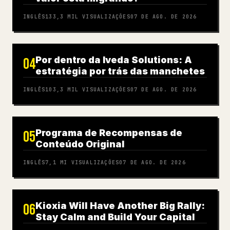
INGLÊS
133,3 MIL
VISUALIZAÇÕES
07 DE AGO. DE 2026
Por dentro da Iveda Solutions: A
04
estratégia por trás das manchetes
INGLÊS
103,3 MIL
VISUALIZAÇÕES
07 DE AGO. DE 2026
Programa de Recompensas de
05
Conteúdo Original
INGLÊS
7,1 MI
VISUALIZAÇÕES
07 DE AGO. DE 2026
Kioxia Will Have Another Big Rally:
06
Stay Calm and Build Your Capital