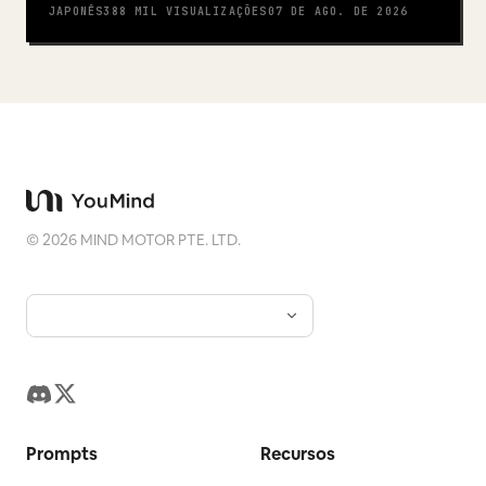
JAPONÊS
388 MIL
VISUALIZAÇÕES
07 DE AGO. DE 2026
©
2026
MIND MOTOR PTE. LTD.
Prompts
Recursos