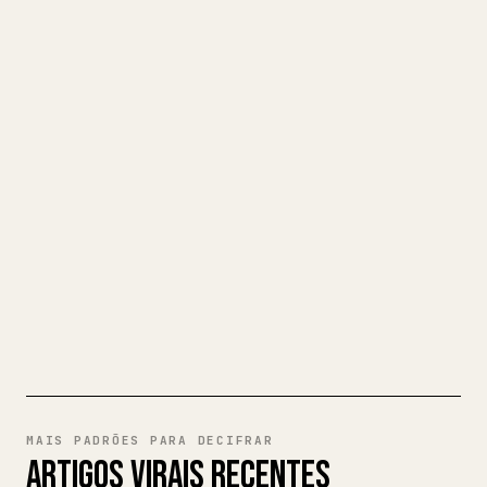
TRANSFORME SEU MARKDOWN EM
UM ARTIGO 𝕏 IMPECÁVEL
Quando você publica seus próprios textos
longos, formatar imagens, tabelas e
blocos de código para o 𝕏 é uma dor de
cabeça. O YouMind transforma um rascunho
completo em Markdown em um artigo 𝕏
impecável e pronto para publicar.
EXPERIMENTE MARKDOWN PARA
𝕏
MAIS PADRÕES PARA DECIFRAR
ARTIGOS VIRAIS RECENTES