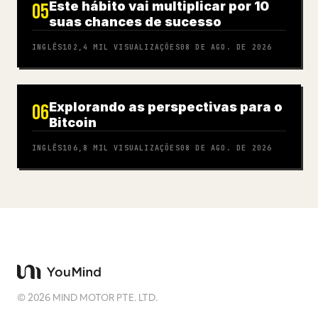
Este hábito vai multiplicar por 10
05
suas chances de sucesso
INGLÊS
102,4 MIL
VISUALIZAÇÕES
08 DE AGO. DE 2026
Explorando as perspectivas para o
06
Bitcoin
INGLÊS
106,8 MIL
VISUALIZAÇÕES
08 DE AGO. DE 2026
©
2026
MIND MOTOR PTE. LTD.