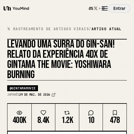
Entrar
YouMind
Visão Geral
𝕏 RASTREAMENTO DE ARTIGOS VIRAIS
/
ARTIGO ATUAL
LEVANDO UMA SURRA DO GIN-SAN!
Casos de Uso
RELATO DA EXPERIÊNCIA 4DX DE
GINTAMA THE MOVIE: YOSHIWARA
Habilidades
BURNING
Prompts
@
GINTAMAMOVIE
JAPONÊS
29 DE MAI. DE 2026
Preços
400K
8.4K
1.2K
10
478
Baixar