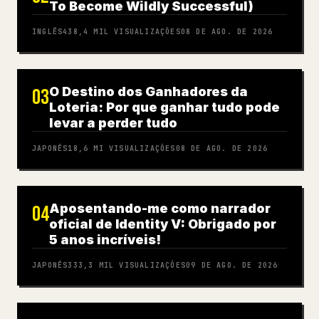
To Become Wildly Successful)
INGLÊS
438,4 MIL
VISUALIZAÇÕES
08 DE AGO. DE 2026
O Destino dos Ganhadores da
03
Loteria: Por que ganhar tudo pode
levar a perder tudo
JAPONÊS
18,6 MI
VISUALIZAÇÕES
08 DE AGO. DE 2026
Aposentando-me como narrador
04
oficial de Identity V: Obrigado por
5 anos incríveis!
JAPONÊS
333,3 MIL
VISUALIZAÇÕES
09 DE AGO. DE 2026