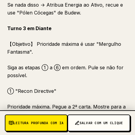
Se nada disso → Atribua Energia ao Ativo, recue e
use "Pólen Cócegas" de Budew.
Turno 3 em Diante
【Objetivo】 Prioridade máxima é usar "Mergulho
Fantasma".
Siga as etapas ① a ⑥ em ordem. Pule se não for
possível.
① "Recon Directive"
Prioridade máxima. Pegue a 2ª carta. Mostre para a
câmera.
LEITURA PROFUNDA COM IA
SALVAR COM UM CLIQUE
② Colocar/Evoluir Pokémon