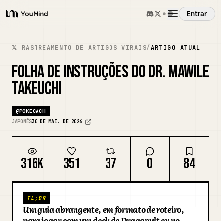
Entrar
YouMind
Visão Geral
𝕏 RASTREAMENTO DE ARTIGOS VIRAIS
/
ARTIGO ATUAL
FOLHA DE INSTRUÇÕES DO DR. MAWILE
Casos de Uso
TAKEUCHI
Habilidades
@
POKECACH
JAPONÊS
30 DE MAI. DE 2026
Prompts
316K
351
37
0
84
Preços
TL;DR
Baixar
Um guia abrangente, em formato de roteiro,
para jogar com um deck de Dragapult ex no