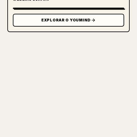
EXPLORAR O YOUMIND
PARA CRIADORES
TRANSFORME SEU MARKDOWN EM
UM ARTIGO 𝕏 IMPECÁVEL
Quando você publica seus próprios textos
longos, formatar imagens, tabelas e
blocos de código para o 𝕏 é uma dor de
cabeça. O YouMind transforma um rascunho