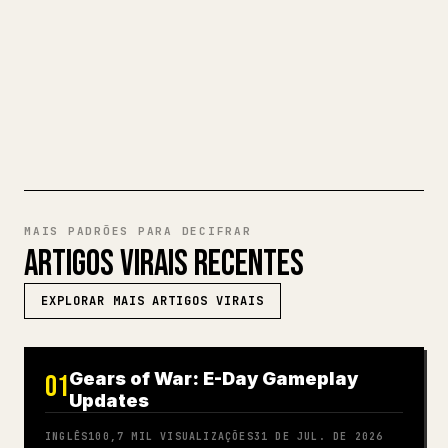
completo em Markdown em um artigo 𝕏
impecável e pronto para publicar.
EXPERIMENTE MARKDOWN PARA
𝕏
MAIS PADRÕES PARA DECIFRAR
ARTIGOS VIRAIS RECENTES
EXPLORAR MAIS ARTIGOS VIRAIS
Gears of War: E-Day Gameplay
01
Updates
INGLÊS
100,7 MIL
VISUALIZAÇÕES
31 DE JUL. DE 2026