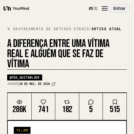
Entrar
YouMind
Visão Geral
𝕏 RASTREAMENTO DE ARTIGOS VIRAIS
/
ARTIGO ATUAL
A DIFERENÇA ENTRE UMA VÍTIMA
Casos de Uso
REAL E ALGUÉM QUE SE FAZ DE
VÍTIMA
Habilidades
@
TAK_GUITARLOVE
Prompts
JAPONÊS
28 DE MAI. DE 2026
Preços
286K
741
182
5
515
Baixar
TL;DR