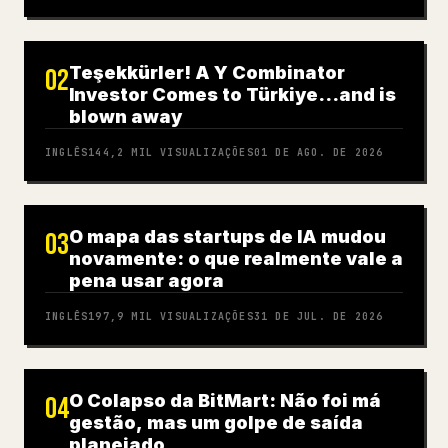
Teşekkürler! A Y Combinator
02
Investor Comes to Türkiye…and is
blown away
INGLÊS
144,2 MIL
VISUALIZAÇÕES
01 DE AGO. DE 2026
O mapa das startups de IA mudou
03
novamente: o que realmente vale a
pena usar agora
INGLÊS
197,9 MIL
VISUALIZAÇÕES
31 DE JUL. DE 2026
O Colapso da BitMart: Não foi má
04
gestão, mas um golpe de saída
planejado