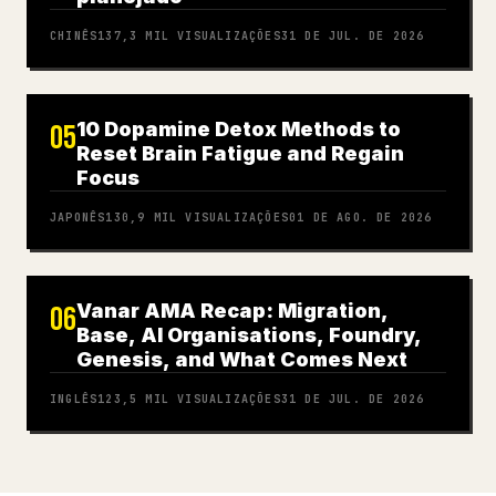
CHINÊS
137,3 MIL
VISUALIZAÇÕES
31 DE JUL. DE 2026
10 Dopamine Detox Methods to
05
Reset Brain Fatigue and Regain
Focus
JAPONÊS
130,9 MIL
VISUALIZAÇÕES
01 DE AGO. DE 2026
Vanar AMA Recap: Migration,
06
Base, AI Organisations, Foundry,
Genesis, and What Comes Next
INGLÊS
123,5 MIL
VISUALIZAÇÕES
31 DE JUL. DE 2026