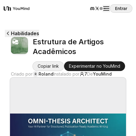
Entrar
YouMind
Visão Geral
Habilidades
Estrutura de Artigos
Casos de Uso
Acadêmicos
Habilidades
Copiar link
Experimentar no YouMind
Criado por
Roland
Instalado por
7
De
YouMind
R
Prompts
Preços
Baixar