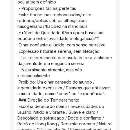
ocular bem definido
 - Proporções faciais perfeitas
 Evite: bochechas rechonchudas/rosto 
redondo/bolsas sob os olhos/sulcos 
nasogenianos/flacidez na mandíbula
 **Nível de Qualidade (Para quem busca um 
equilíbrio entre jovialidade e elegância):**
 Olhar confiante e lúcido, com senso narrativo.
 Expressão natural e serena, sem afetação.
 - Um temperamento que oscila entre a vitalidade 
da juventude e a elegância serena.
 - Naturalmente atraente, mas não 
intencionalmente
 Proibido: Um olhar cansado do mundo / 
Ingenuidade excessiva / Palavras que enfatizam 
a meia-idade, como "anos" ou "experiência".
 ### Direção do Temperamento
 Escolha de acordo com as necessidades do 
usuário: Nítido e vibrante / Suave e claro / 
Descolado e sofisticado / Doce e confiante / 
Retrô de Hong Kong / Requinte coreano / Natural 
japonês / Clássico chinês / Glamour cibernético / 