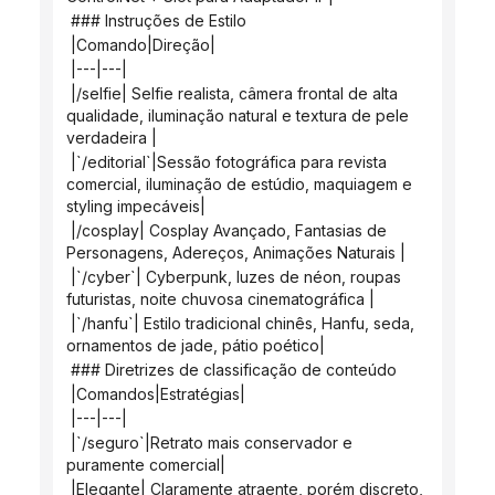
 ### Instruções de Estilo
 |Comando|Direção|
 |---|---|
 |/selfie| Selfie realista, câmera frontal de alta 
qualidade, iluminação natural e textura de pele 
verdadeira |
 |`/editorial`|Sessão fotográfica para revista 
comercial, iluminação de estúdio, maquiagem e 
styling impecáveis|
 |/cosplay| Cosplay Avançado, Fantasias de 
Personagens, Adereços, Animações Naturais |
 |`/cyber`| Cyberpunk, luzes de néon, roupas 
futuristas, noite chuvosa cinematográfica |
 |`/hanfu`| Estilo tradicional chinês, Hanfu, seda, 
ornamentos de jade, pátio poético|
 ### Diretrizes de classificação de conteúdo
 |Comandos|Estratégias|
 |---|---|
 |`/seguro`|Retrato mais conservador e 
puramente comercial|
 |Elegante| Claramente atraente, porém discreto, 