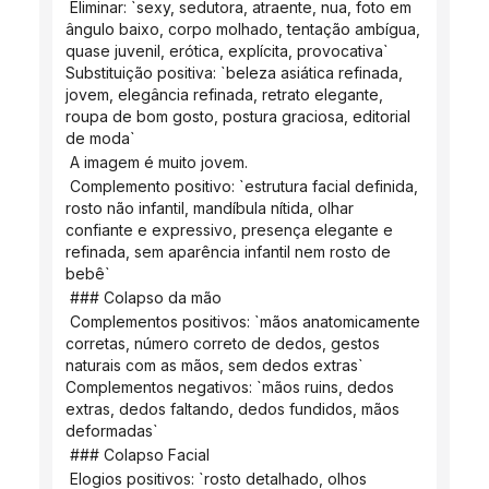
 Eliminar: `sexy, sedutora, atraente, nua, foto em 
ângulo baixo, corpo molhado, tentação ambígua, 
quase juvenil, erótica, explícita, provocativa` 
Substituição positiva: `beleza asiática refinada, 
jovem, elegância refinada, retrato elegante, 
roupa de bom gosto, postura graciosa, editorial 
de moda`
 A imagem é muito jovem.
 Complemento positivo: `estrutura facial definida, 
rosto não infantil, mandíbula nítida, olhar 
confiante e expressivo, presença elegante e 
refinada, sem aparência infantil nem rosto de 
bebê`
 ### Colapso da mão
 Complementos positivos: `mãos anatomicamente 
corretas, número correto de dedos, gestos 
naturais com as mãos, sem dedos extras` 
Complementos negativos: `mãos ruins, dedos 
extras, dedos faltando, dedos fundidos, mãos 
deformadas`
 ### Colapso Facial
 Elogios positivos: `rosto detalhado, olhos 