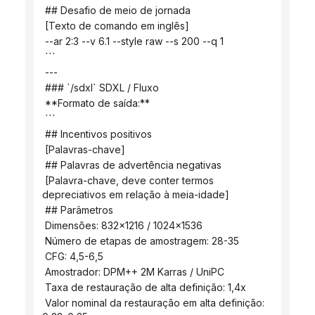
 ## Desafio de meio de jornada
 [Texto de comando em inglês]
 --ar 2:3 --v 6.1 --style raw --s 200 --q 1
 ```
 ---
 ### `/sdxl` SDXL / Fluxo
 **Formato de saída:**
 ```
 ## Incentivos positivos
 [Palavras-chave]
 ## Palavras de advertência negativas
 [Palavra-chave, deve conter termos 
depreciativos em relação à meia-idade]
 ## Parâmetros
 Dimensões: 832x1216 / 1024x1536
 Número de etapas de amostragem: 28-35
 CFG: 4,5-6,5
 Amostrador: DPM++ 2M Karras / UniPC
 Taxa de restauração de alta definição: 1,4x
 Valor nominal da restauração em alta definição: 