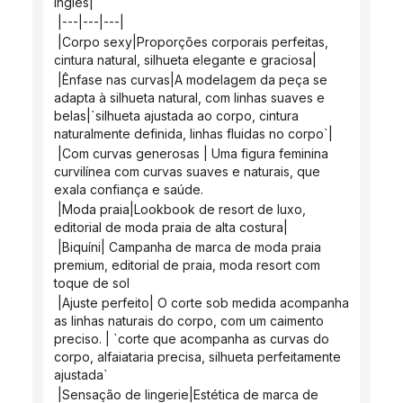
inglês|
 |---|---|---|
 |Corpo sexy|Proporções corporais perfeitas, 
cintura natural, silhueta elegante e graciosa|
 |Ênfase nas curvas|A modelagem da peça se 
adapta à silhueta natural, com linhas suaves e 
belas|`silhueta ajustada ao corpo, cintura 
naturalmente definida, linhas fluidas no corpo`|
 |Com curvas generosas | Uma figura feminina 
curvilínea com curvas suaves e naturais, que 
exala confiança e saúde.
 |Moda praia|Lookbook de resort de luxo, 
editorial de moda praia de alta costura|
 |Biquíni| Campanha de marca de moda praia 
premium, editorial de praia, moda resort com 
toque de sol
 |Ajuste perfeito| O corte sob medida acompanha 
as linhas naturais do corpo, com um caimento 
preciso. | `corte que acompanha as curvas do 
corpo, alfaiataria precisa, silhueta perfeitamente 
ajustada`
 |Sensação de lingerie|Estética de marca de 