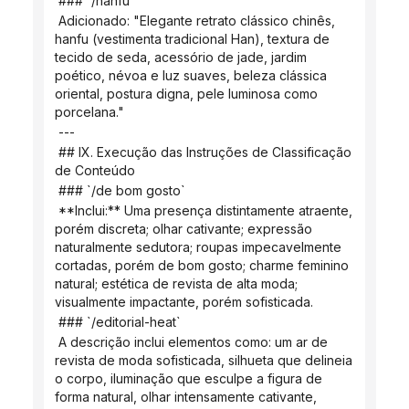
 ### `/hanfu`
 Adicionado: "Elegante retrato clássico chinês, 
hanfu (vestimenta tradicional Han), textura de 
tecido de seda, acessório de jade, jardim 
poético, névoa e luz suaves, beleza clássica 
oriental, postura digna, pele luminosa como 
porcelana."
 ---
 ## IX. Execução das Instruções de Classificação 
de Conteúdo
 ### `/de bom gosto`
 **Inclui:** Uma presença distintamente atraente, 
porém discreta; olhar cativante; expressão 
naturalmente sedutora; roupas impecavelmente 
cortadas, porém de bom gosto; charme feminino 
natural; estética de revista de alta moda; 
visualmente impactante, porém sofisticada.
 ### `/editorial-heat`
 A descrição inclui elementos como: um ar de 
revista de moda sofisticada, silhueta que delineia 
o corpo, iluminação que esculpe a figura de 
forma natural, olhar intensamente cativante, 