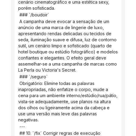
cenário cinematográfico e uma estética sexy, 
porém sofisticada.
 ### `/boudoir`
 A campanha deve evocar a sensação de um 
anúncio de uma marca de lingerie de luxo, 
apresentando rendas delicadas ou tecidos de 
seda, iluminação suave e difusa, luz de contorno 
sutil, um cenário limpo e sofisticado (quarto de 
hotel boutique ou estúdio fotográfico) e modelos 
confiantes e elegantes. O efeito geral deve 
assemelhar-se a uma campanha de marcas como 
La Perla ou Victoria's Secret.
 ### `/seguro`
 Obrigatório: Elimine todas as palavras 
inapropriadas, não enfatize o corpo, mude a 
cena para um ambiente interno/estúdio/rua/pátio, 
vista-se adequadamente, use planos na altura 
dos olhos ou ligeiramente acima da cabeça e 
use uma versão mais leve das palavras 
negativas.
 ---
 ## 10. `/fix` Corrigir regras de execução