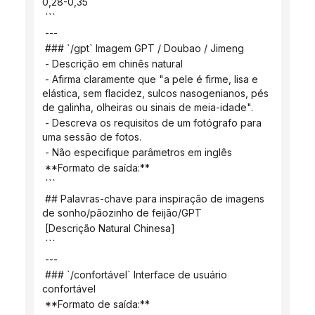
0,28-0,35
 ```
 ---
 ### `/gpt` Imagem GPT / Doubao / Jimeng
 - Descrição em chinês natural
 - Afirma claramente que "a pele é firme, lisa e 
elástica, sem flacidez, sulcos nasogenianos, pés 
de galinha, olheiras ou sinais de meia-idade".
 - Descreva os requisitos de um fotógrafo para 
uma sessão de fotos.
 - Não especifique parâmetros em inglês
 **Formato de saída:**
 ```
 ## Palavras-chave para inspiração de imagens 
de sonho/pãozinho de feijão/GPT
 [Descrição Natural Chinesa]
 ```
 ---
 ### `/confortável` Interface de usuário 
confortável
 **Formato de saída:**