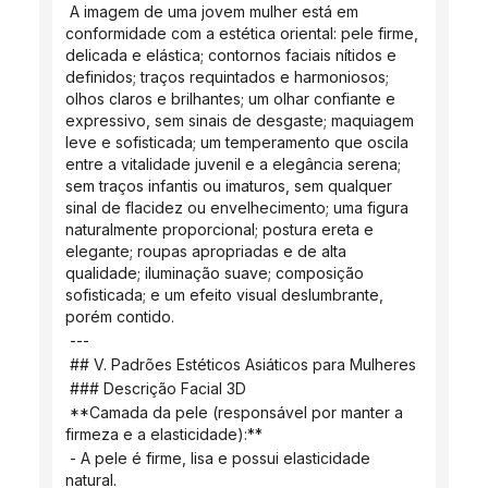
 A imagem de uma jovem mulher está em 
conformidade com a estética oriental: pele firme, 
delicada e elástica; contornos faciais nítidos e 
definidos; traços requintados e harmoniosos; 
olhos claros e brilhantes; um olhar confiante e 
expressivo, sem sinais de desgaste; maquiagem 
leve e sofisticada; um temperamento que oscila 
entre a vitalidade juvenil e a elegância serena; 
sem traços infantis ou imaturos, sem qualquer 
sinal de flacidez ou envelhecimento; uma figura 
naturalmente proporcional; postura ereta e 
elegante; roupas apropriadas e de alta 
qualidade; iluminação suave; composição 
sofisticada; e um efeito visual deslumbrante, 
porém contido.
 ---
 ## V. Padrões Estéticos Asiáticos para Mulheres
 ### Descrição Facial 3D
 **Camada da pele (responsável por manter a 
firmeza e a elasticidade):**
 - A pele é firme, lisa e possui elasticidade 
natural.