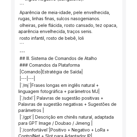
 ```
 Aparência de meia-idade, pele envelhecida, 
rugas, linhas finas, sulcos nasogenianos.
 olheiras, pele flácida, rosto cansado, tez opaca, 
aparência envelhecida, traços senis.
 rosto infantil, rosto de bebê, loli
 ```
 ---
 ## III. Sistema de Comandos de Atalho
 ### Comandos da Plataforma
 |Comando|Estratégia de Saída|
 |---|---|
 |`/mj`|Frases longas em inglês natural + 
linguagem fotográfica + parâmetros MJ|
 |`/sdxl`| Palavras de sugestão positivas + 
Palavras de sugestão negativas + Sugestões de 
parâmetros |
 |`/gpt`| Descrição em chinês natural, adaptada 
para GPT Image / Doubao / Jimeng |
 |`/confortável`|Positivo + Negativo + LoRa + 
ControlNet + Slot para Adaptador IP|