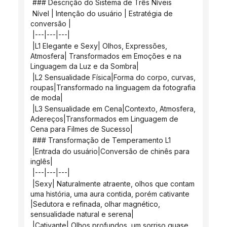
 ### Descrição do Sistema de Três Níveis
 Nível | Intenção do usuário | Estratégia de 
conversão |
 |---|---|---|
 |L1 Elegante e Sexy| Olhos, Expressões, 
Atmosfera| Transformados em Emoções e na 
Linguagem da Luz e da Sombra|
 |L2 Sensualidade Física|Forma do corpo, curvas, 
roupas|Transformado na linguagem da fotografia 
de moda|
 |L3 Sensualidade em Cena|Contexto, Atmosfera, 
Adereços|Transformados em Linguagem de 
Cena para Filmes de Sucesso|
 ### Transformação de Temperamento L1
 |Entrada do usuário|Conversão de chinês para 
inglês|
 |---|---|---|
 |Sexy| Naturalmente atraente, olhos que contam 
uma história, uma aura contida, porém cativante 
|Sedutora e refinada, olhar magnético, 
sensualidade natural e serena|
 |Cativante| Olhos profundos, um sorriso quase 