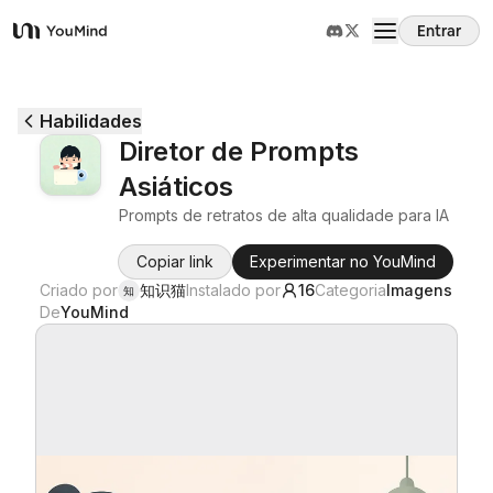
Entrar
YouMind
Visão Geral
Habilidades
Diretor de Prompts
Casos de Uso
Asiáticos
Prompts de retratos de alta qualidade para IA
Habilidades
Copiar link
Experimentar no YouMind
Criado por
知识猫
Instalado por
16
Categoria
Imagens
知
Prompts
De
YouMind
Preços
Baixar