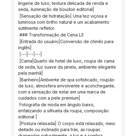
lingerie de luxo, textura delicada de renda e 
seda, iluminação de boudoir editorial|
 |Sensação de hidratação| Uma tez viçosa e 
luminosa com brilho natural e um acabamento 
sutilmente refletor.
 ### Transformação de Cena L3
 |Entrada do usuário|Conversão de chinês para 
inglês|
 |---|---|---|
 |Cama|Quarto de hotel de luxo, roupa de cama 
de seda, luz suave da janela, ambiente elegante 
pela manhã|
 |Banheiro|Ambiente de spa sofisticado, roupão 
de luxo, atmosfera envolvente e aconchegante, 
com a sensação de estar em uma marca de 
cuidados com a pele premium|
 Fotografia de moda em ângulo baixo, 
enfatizando a silhueta da roupa, composição 
editorial |
 |Postura relaxada| O corpo está relaxado, meio 
deitado ou inclinado para trás, as roupas 
drapeadas naturalmente, a luz e a sombra 