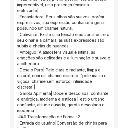
imperceptível, uma presença feminina 
eletrizante|
 |Encantadora| Seus olhos são suaves, porém 
expressivos, sua expressão confiante e gentil, 
possuindo um charme natural.
 |Cativante| Existe uma tensão emocional entre o 
seu olhar e a câmara; as suas expressões são 
subtis e cheias de nuances.
 |Ambíguo| A atmosfera visual é íntima, as 
emoções são delicadas e a iluminação é suave e 
acolhedora.
 |Desejo Puro| Pele clara e radiante, limpa e 
natural, com um charme discreto |`pele macia e 
viçosa, charme sem esforço, intimidade 
discreta`|
 |Garota Apimenta| Doce e descolada, confiante 
e enérgica, moderna e estilosa |`estilo urbano 
confiante, atitude ousada, garota descolada e 
moderna`|
 ### Transformação de Forma L2
 |Entrada do usuário|Conversão de chinês para 