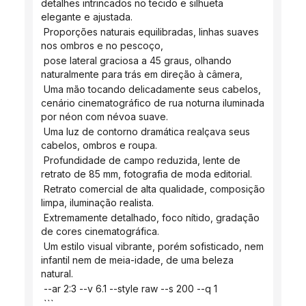
detalhes intrincados no tecido e silhueta 
elegante e ajustada.
 Proporções naturais equilibradas, linhas suaves 
nos ombros e no pescoço,
 pose lateral graciosa a 45 graus, olhando 
naturalmente para trás em direção à câmera,
 Uma mão tocando delicadamente seus cabelos, 
cenário cinematográfico de rua noturna iluminada 
por néon com névoa suave.
 Uma luz de contorno dramática realçava seus 
cabelos, ombros e roupa.
 Profundidade de campo reduzida, lente de 
retrato de 85 mm, fotografia de moda editorial.
 Retrato comercial de alta qualidade, composição 
limpa, iluminação realista.
 Extremamente detalhado, foco nítido, gradação 
de cores cinematográfica.
 Um estilo visual vibrante, porém sofisticado, nem 
infantil nem de meia-idade, de uma beleza 
natural.
 --ar 2:3 --v 6.1 --style raw --s 200 --q 1
 ```