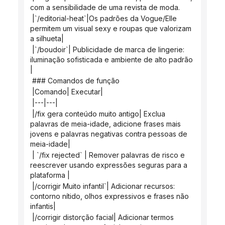
com a sensibilidade de uma revista de moda.
 |`/editorial-heat`|Os padrões da Vogue/Elle 
permitem um visual sexy e roupas que valorizam 
a silhueta|
 |`/boudoir`| Publicidade de marca de lingerie: 
iluminação sofisticada e ambiente de alto padrão 
|
 ### Comandos de função
 |Comando| Executar|
 |---|---|
 |/fix gera conteúdo muito antigo| Exclua 
palavras de meia-idade, adicione frases mais 
jovens e palavras negativas contra pessoas de 
meia-idade|
 | `/fix rejected` | Remover palavras de risco e 
reescrever usando expressões seguras para a 
plataforma |
 |/corrigir Muito infantil`| Adicionar recursos: 
contorno nítido, olhos expressivos e frases não 
infantis|
 |/corrigir distorção facial| Adicionar termos 