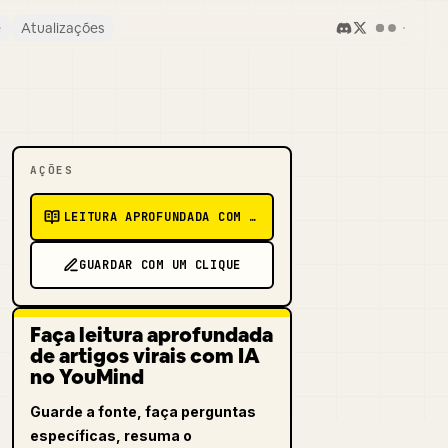
e
Atualizações
AÇÕES
LEITURA APROFUNDADA COM IA
GUARDAR COM UM CLIQUE
Faça leitura aprofundada
de artigos virais com IA
no YouMind
Guarde a fonte, faça perguntas
específicas, resuma o