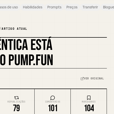
asos de uso
Habilidades
Prompts
Preços
Transferir
Blogu
/
ARTIGO ATUAL
NTICA ESTÁ
O PUMP.FUN
VER ORIGINAL
REPUBLICAÇÕES
COMENTÁRIOS
MARCADORES
79
101
104