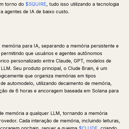
em torno do
$SQUIRE
, tudo isso utilizando a tecnologia
a agentes de IA de baixo custo.
 memória para IA, separando a memória persistente e
, permitindo que usuários e agentes autônomos
órico personalizado entre Claude, GPT, modelos de
 LLM. Seu produto principal, o Clude Brain, é um
ogicamente que organiza memórias em tipos
e de automodelo, utilizando decaimento de memória,
dação de 6 horas e ancoragem baseada em Solana para
 de memória a qualquer LLM, tornando a memória
rovedor. Cada interação de memória, incluindo leituras,
 ancoragem onchain, requer e queima
$CLUDE
, criando