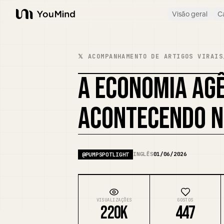
Visão geral
C
YouMind
𝕏 ACOMPANHAMENTO DE ARTIGOS VIRAIS
A ECONOMIA AGÊ
ACONTECENDO N
INGLÊS
01/06/2026
@
PUMPSPOTLIGHT
VISUALIZAÇÕES
GOSTOS
220K
447