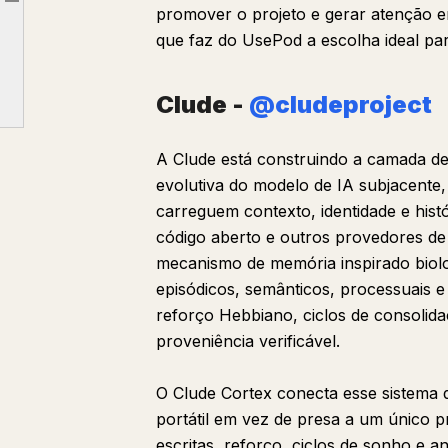
Article outline
promover o projeto e gerar atenção 
Pod the Squire - @squire_bot
que faz do UsePod a escolha ideal par
Clude - @cludeproject
Clude -
@cludeproject
A Clude está construindo a camada de
evolutiva do modelo de IA subjacente
carreguem contexto, identidade e hist
código aberto e outros provedores de
mecanismo de memória inspirado biol
episódicos, semânticos, processuais 
reforço Hebbiano, ciclos de consoli
proveniência verificável.
O Clude Cortex conecta esse sistema
portátil em vez de presa a um único p
escritas, reforço, ciclos de sonho e