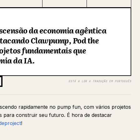
 ascensão da economia agêntica
stacando Clawpump, Pod the
rojetos fundamentais que
mia da IA.
ESTÁ A LER A TRADUÇÃO EM PORTUGUÊS
escendo rapidamente no pump fun, com vários projetos
 para construir seu futuro. É hora de destacar
eproject
!