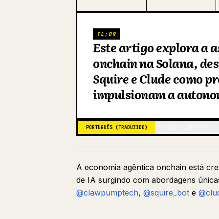
TL;DR
Este artigo explora a
onchain na Solana, de
Squire e Clude como p
impulsionam a autono
PORTUGUÊS (TRADUZIDO)
INGLÊS (ORIGINAL)
A economia agêntica onchain está cr
de IA surgindo com abordagens únicas
@clawpumptech
,
@squire_bot
e
@clud