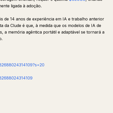
nte ligada à adoção.
is de 14 anos de experiência em IA e trabalho anterior
ta da Clude é que, à medida que os modelos de IA de
, a memória agêntica portátil e adaptável se tornará a
o.
4582688024314109?s=20
4582688024314109
Perguntar
Resumir