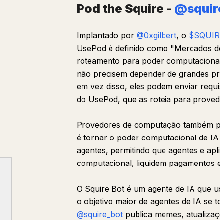
Pod the Squire -
@squir
Implantado por
@0xgilbert
, o
$SQUIR
UsePod é definido como "Mercados de
roteamento para poder computacional 
não precisem depender de grandes pr
em vez disso, eles podem enviar requ
do UsePod, que as roteia para proved
Provedores de computação também po
é tornar o poder computacional de IA 
agentes, permitindo que agentes e a
computacional, liquidem pagamentos 
O Squire Bot é um agente de IA que 
o objetivo maior de agentes de IA se
Clawpump - @clawpumptech
@squire_bot
publica memes, atualizaç