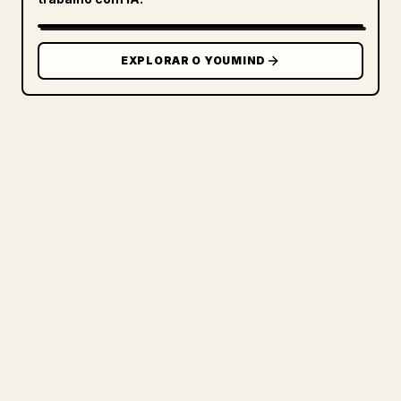
EXPLORAR O YOUMIND
PARA CRIADORES
TRANSFORME O SEU MARKDOWN
NUM ARTIGO 𝕏 IMPECÁVEL
Quando publica os seus próprios textos
longos, formatar imagens, tabelas e
blocos de código para o 𝕏 é uma dor de
cabeça. O YouMind transforma um rascunho