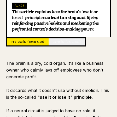
TL;DR
Blogue
This article explains how the brain's 'use it or
lose it' principle can lead to a stagnant life by
reinforcing passive habits and weakening the
Atualizações
prefrontal cortex's decision-making power.
PORTUGUÊS (TRADUZIDO)
JAPONÊS (ORIGINAL)
The brain is a dry, cold organ. It's like a business
owner who calmly lays off employees who don't
generate profit.
It discards what it doesn't use without emotion. This
is the so-called
"use it or lose it" principle
.
If a neural circuit is judged to have no role, it