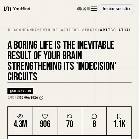
Iniciar sessão
YouMind
Visão geral
𝕏 ACOMPANHAMENTO DE ARTIGOS VIRAIS
/
ARTIGO ATUAL
A BORING LIFE IS THE INEVITABLE
Casos de uso
RESULT OF YOUR BRAIN
STRENGTHENING ITS 'INDECISION'
Habilidades
CIRCUITS
Prompts
@
SHINKARON
JAPONÊS
02/06/2026
Preços
4.3M
906
70
8
1.1K
Transferir