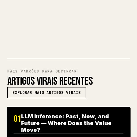
completo em Markdown num artigo 𝕏
impecável e pronto a publicar.
EXPERIMENTE MARKDOWN PARA
𝕏
MAIS PADRÕES PARA DECIFRAR
ARTIGOS VIRAIS RECENTES
EXPLORAR MAIS ARTIGOS VIRAIS
LLM Inference: Past, Now, and
01
Future — Where Does the Value
Move?