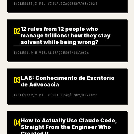
INGLÊS
133,3 MIL
VISUALIZAÇÕES
07/08/2026
12 rules from 12 people who
02
manage trillions: how they stay
solvent while being wrong?
INGLÊS
1,9 M
VISUALIZAÇÕES
07/08/2026
LAB: Conhecimento de Escritório
03
de Advocacia
INGLÊS
239,7 MIL
VISUALIZAÇÕES
07/08/2026
How to Actually Use Claude Code,
04
Straight From the Engineer Who
Created It