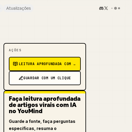
e
Atualizações
AÇÕES
LEITURA APROFUNDADA COM IA
GUARDAR COM UM CLIQUE
Faça leitura aprofundada
de artigos virais com IA
no YouMind
Guarde a fonte, faça perguntas
específicas, resuma o