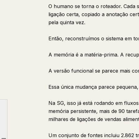
O humano se torna o roteador. Cada s
ligação certa, copiado a anotação cer
pela quinta vez.
Então, reconstruímos o sistema em tor
A memória é a matéria-prima. A recu
A versão funcional se parece mais co
Essa única mudança parece pequena,
Na SG, isso já está rodando em fluxos
memória persistente, mais de 90 tarefa
Aqui está o sistema de 5 camadas que usamos para corrigir isso:
milhares de ligações de vendas alimen
Camada 1: captura
Um conjunto de fontes incluiu 2.862
Camada 2: recuperação