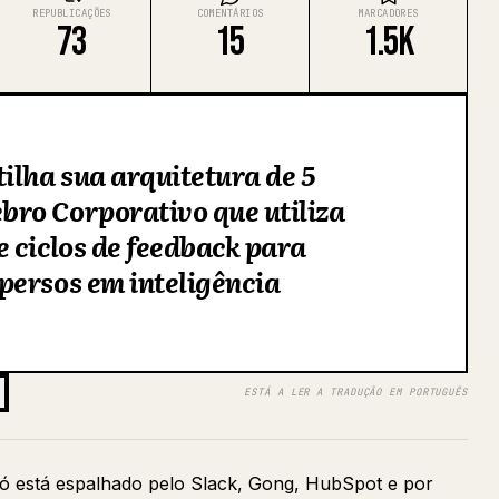
REPUBLICAÇÕES
COMENTÁRIOS
MARCADORES
73
15
1.5K
ilha sua arquitetura de 5
ro Corporativo que utiliza
 ciclos de feedback para
persos em inteligência
ESTÁ A LER A TRADUÇÃO EM PORTUGUÊS
ó está espalhado pelo Slack, Gong, HubSpot e por