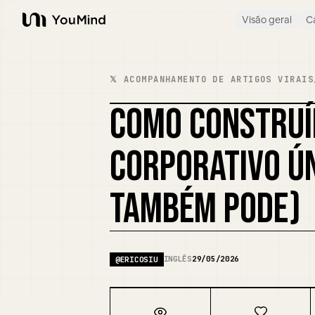
Visão geral
C
YouMind
𝕏 ACOMPANHAMENTO DE ARTIGOS VIRAIS
COMO CONSTRUÍ
CORPORATIVO ÚN
TAMBÉM PODE)
INGLÊS
29/05/2026
@
ERICOSIU