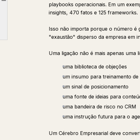
Article outline
playbooks operacionais. Em um exempl
Camada 3: fonte da verdade
insights, 470 fatos e 125 frameworks.
Camada 4: permissões
Isso não importa porque o número é 
Camada 5: loops de feedback
"exaustão" disperso da empresa em inte
Uma ligação não é mais apenas uma lig
uma biblioteca de objeções
um insumo para treinamento de
um sinal de posicionamento
uma fonte de ideias para conteú
uma bandeira de risco no CRM
uma instrução futura para o age
Um Cérebro Empresarial deve conver