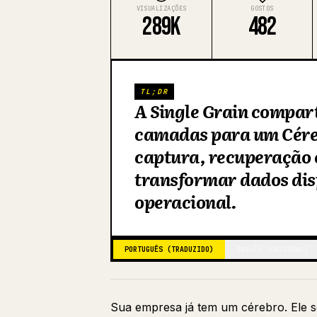
VISUALIZAÇÕES
GOSTOS
289K
482
TL;DR
A Single Grain compart
camadas para um Céreb
captura, recuperação e
transformar dados dis
operacional.
PORTUGUÊS (TRADUZIDO)
INGLÊS (ORIGINAL)
Sua empresa já tem um cérebro. Ele s